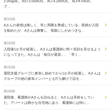
2.0mg/dL、AST3,500IU/L、ALT4,200IU/L、ALP470IU/L、
プ…
第101回
Aさんの表情は険しく、常に周囲を警戒している。医師が入院
を勧めたが、Aさんは興奮し、母親にしがみつきな…
第101回
入院後1か月が経過し、Aさんは看護師に時々笑顔を見せるよう
になってきた。Aさんは「毎日が退屈」、「早く…
第101回
退院支援グループに参加し始めてから1か月が経過し、Aさんは
グループの他の参加メンバーとも打ち解けて話を…
第100回
退院後、看護師がAさんを訪ねると、Aさんは耳栓をしてい
た。アパートは静かな住宅地にあり、看護師には特に…