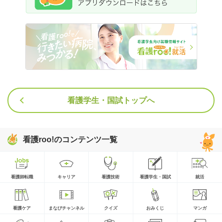
看護学生・国試トップへ
看護roo!のコンテンツ一覧
看護師転職
キャリア
看護技術
看護学生・国試
就活
看護ケア
まなびチャンネル
クイズ
おみくじ
マンガ