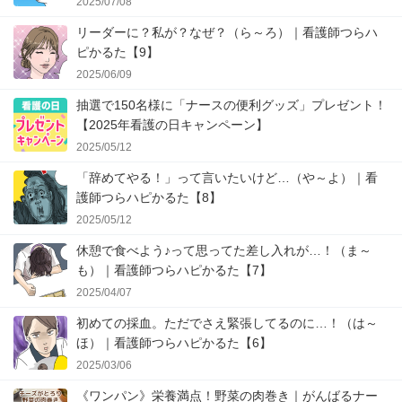
2025/07/08
リーダーに？私が？なぜ？（ら～ろ）｜看護師つらハ
ピかるた【9】
2025/06/09
抽選で150名様に「ナースの便利グッズ」プレゼント！
【2025年看護の日キャンペーン】
2025/05/12
「辞めてやる！」って言いたいけど…（や～よ）｜看
護師つらハピかるた【8】
2025/05/12
休憩で食べよう♪って思ってた差し入れが…！（ま～
も）｜看護師つらハピかるた【7】
2025/04/07
初めての採血。ただでさえ緊張してるのに…！（は～
ほ）｜看護師つらハピかるた【6】
2025/03/06
《ワンパン》栄養満点！野菜の肉巻き｜がんばるナー