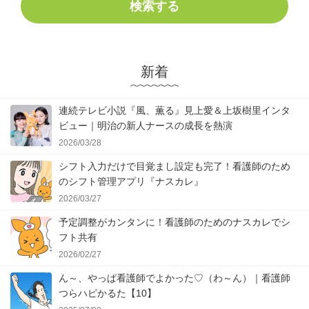
検索する
新着
連続テレビ小説『風、薫る』見上愛＆上坂樹里インタ
ビュー｜明治の新人ナースの成長を熱演
2026/03/28
シフト入力だけで目覚まし設定も完了！看護師のため
のシフト管理アプリ『ナスカレ』
2026/03/27
予定調整がカンタンに！看護師のためのナスカレでシ
フト共有
2026/02/27
ん～、やっぱ看護師でよかった♡（わ～ん）｜看護師
つらハピかるた【10】