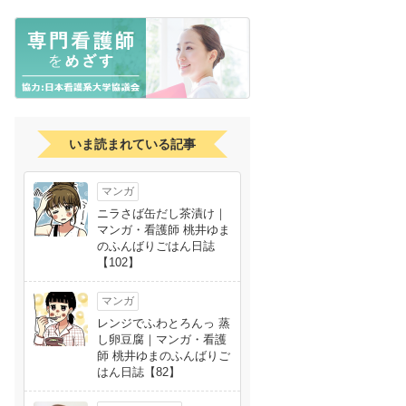
いま読まれている記事
マンガ
ニラさば缶だし茶漬け｜
マンガ・看護師 桃井ゆま
のふんばりごはん日誌
【102】
マンガ
レンジでふわとろんっ 蒸
し卵豆腐｜マンガ・看護
師 桃井ゆまのふんばりご
はん日誌【82】