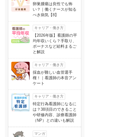
卵巣腫瘍は良性でも怖
い？｜働くナースが知る
べき病気【8】
キャリア・働き方
【2026年版】看護師の平
均年収いくら？手取り、
ボーナスなど給料まるご
と解説
キャリア・働き方
採血が難しい血管選手
権！｜看護師の本音アン
ケート
キャリア・働き方
特定行為看護師になるに
は？38項目のできること
や研修内容、診療看護師
（NP）との違いも解説
マンガ