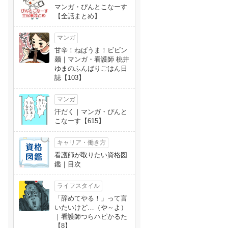
マンガ・ぴんとこなーす
【全話まとめ】
マンガ
甘辛！ねばうま！ビビン
麺｜マンガ・看護師 桃井
ゆまのふんばりごはん日
誌【103】
マンガ
汗だく｜マンガ・ぴんと
こなーす【615】
キャリア・働き方
看護師が取りたい資格図
鑑｜目次
ライフスタイル
「辞めてやる！」って言
いたいけど…（や～よ）
｜看護師つらハピかるた
【8】