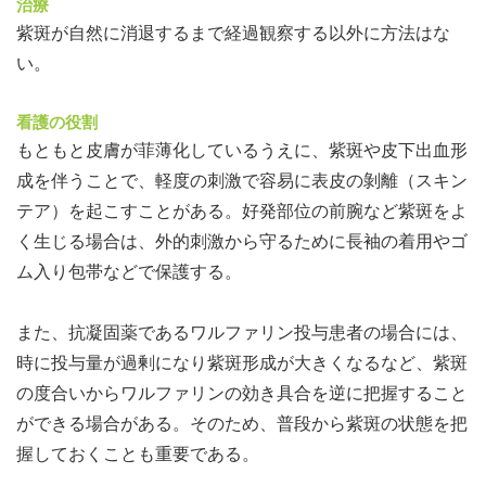
治療
紫斑が自然に消退するまで経過観察する以外に方法はな
い。
看護の役割
もともと皮膚が菲薄化しているうえに、紫斑や皮下出血形
成を伴うことで、軽度の刺激で容易に表皮の剝離（スキン
テア）を起こすことがある。好発部位の前腕など紫斑をよ
く生じる場合は、外的刺激から守るために長袖の着用やゴ
ム入り包帯などで保護する。
また、抗凝固薬であるワルファリン投与患者の場合には、
時に投与量が過剰になり紫斑形成が大きくなるなど、紫斑
の度合いからワルファリンの効き具合を逆に把握すること
ができる場合がある。そのため、普段から紫斑の状態を把
握しておくことも重要である。