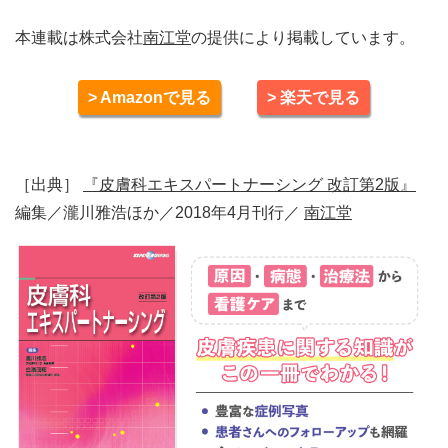
本連載は株式会社
南江堂
の提供により掲載しています。
> Amazonで見る
> 楽天で見る
［出典］
『皮膚科エキスパートナーシング 改訂第2版』
編集／瀧川雅浩ほか／2018年4月刊行／
南江堂