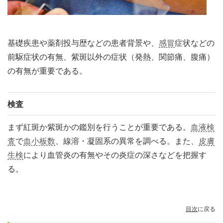
基礎疾患や薬剤投与歴などの患者背景や、
感冒
症状などの
前駆症状の有無、紫斑以外の症状（発熱、関節痛、腹痛）
の有無が重要である。
検査
まず紅斑か紫斑かの鑑別を行うことが重要である。
血液検
査
で
血小板数
、線溶・凝固系の異常を調べる。また、
皮膚
生検
により血管炎の有無やその炎症の深さなどを把握す
る。
目次
に戻る