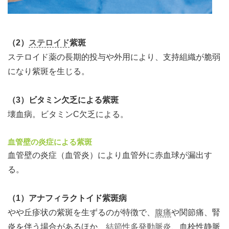
（2）
ステロイド
紫斑
ステロイド薬の長期的投与や外用により、支持組織が脆弱
になり紫斑を生じる。
（3）ビタミン欠乏による紫斑
壊血病。ビタミンC欠乏による。
血管壁の炎症による紫斑
血管壁の炎症（血管炎）により血管外に赤血球が漏出す
る。
（1）アナフィラクトイド紫斑病
やや丘疹状の紫斑を生ずるのが特徴で、
腹痛
や関節痛、腎
炎を伴う場合があるほか、
結節性多発動脈炎
、血栓性静脈