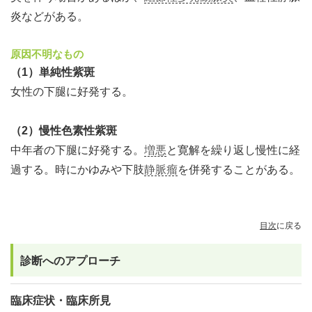
炎などがある。
原因不明なもの
（1）単純性紫斑
女性の下腿に好発する。
（2）慢性色素性紫斑
中年者の下腿に好発する。
増悪
と寛解を繰り返し慢性に経
過する。時にかゆみや下肢
静脈瘤
を併発することがある。
目次
に戻る
診断へのアプローチ
臨床症状・臨床所見