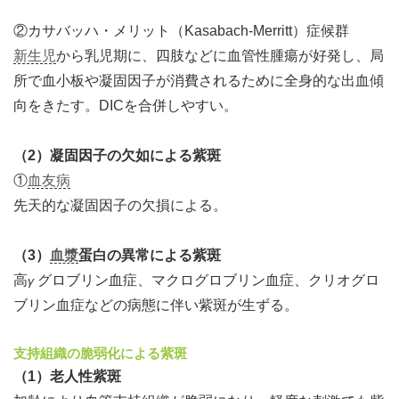
②カサバッハ・メリット（Kasabach-Merritt）症候群
新生児
から乳児期に、四肢などに血管性腫瘍が好発し、局
所で血小板や凝固因子が消費されるために全身的な出血傾
向をきたす。DICを合併しやすい。
（2）凝固因子の欠如による紫斑
①
血友病
先天的な凝固因子の欠損による。
（3）
血漿
蛋白の異常による紫斑
高
グロブリン血症、マクログロブリン血症、クリオグロ
γ
ブリン血症などの病態に伴い紫斑が生ずる。
支持組織の脆弱化による紫斑
（1）老人性紫斑