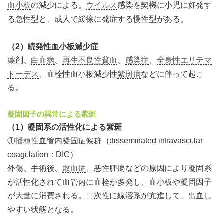
血小板
の減少による。
ウイルス
感染を契機に小児に好発す
る急性型と、成人で緩徐に発症する慢性型がある。
（2）続発性血小板減少症
薬剤、
白血病
、
再生不良性貧血
、
感染症
、
全身性エリテマ
トーデス
、血栓性血小板減少性
紫斑病
などに伴って起こ
る。
凝固因子の異常による紫斑
（1）凝固系の活性化による紫斑
①
播種性
血管内凝固症候群（disseminated intravascular
coagulation：DIC）
外傷、手術後、
敗血症
、悪性腫瘍などの原因により凝固系
が活性化されて血管内に血栓が多発し、血小板や凝固因子
が大量に消費される。二次性に線溶系が亢進して、出血し
やすい状態となる。