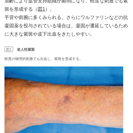
加齢により血管支持組織が脆弱になり、軽度な刺激でも紫
斑を形成する（
図1
）。
手背や前腕に多くみられる。さらにワルファリンなどの抗
凝固薬を投与されている場合は、凝固が遷延しているため
に大きな紫斑や皮下出血をきたしやすい。
図1
老人性紫斑
軽度の物理的刺激でも出血し、紫斑を形成する。