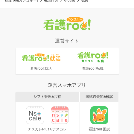
看護roo![カンゴルー]
用語辞典
その他
増悪
運営サイト
看護roo! 就活
看護roo! 転職
運営スマホアプリ
シフト管理&共有
国試過去問&模試
ナスカレPlus+/ナスカレ
看護roo! 国試