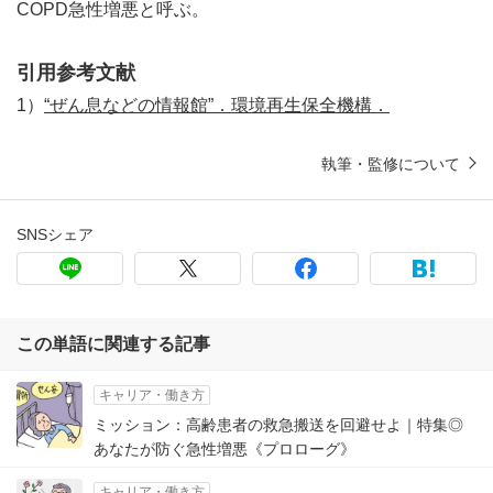
COPD急性増悪と呼ぶ。
引用参考文献
1）
“ぜん息などの情報館”．環境再生保全機構．
執筆・監修について
SNSシェア
この単語に関連する記事
キャリア・働き方
ミッション：高齢患者の救急搬送を回避せよ｜特集◎
あなたが防ぐ急性増悪《プロローグ》
キャリア・働き方