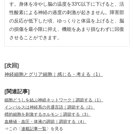
す。身体を冷やし脳の温度を33℃以下に下げると、活
性酸素による神経の過度の刺激が起きません。障害部
の反応が低下した頃、ゆっくりと体温を上げると、脳
の損傷を最小限に抑え、機能をあまり損なわずに回復
させることができます。
[次回]
神経細胞とグリア細胞｜感じる・考える（1）
[関連記事]
細胞どうしを結ぶ神経ネットワーク｜調節する（1）
インパルスは神経系の共通言語｜調節する（2）
標的細胞を刺激するホルモン｜調節する（3）
血糖値・血圧・体液の調節｜調節する（4）
⇒この〔
連載記事一覧
〕を見る