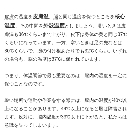
皮膚温
核心
皮膚
の温度を
、
脳
と同じ温度を保つところを
温度
外殻温度
、その中間を
としましょう。暑いときは皮
膚温も36℃くらいまで上がり、皮下は身体の奥と同じ37℃
くらいになっています。一方、寒いときは足の先などは
30℃くらいで、腕の付け根あたりでも32℃くらい。いずれ
の場合も、脳の温度は37℃に保たれています。
つまり、体温調節で最も重要なのは、脳内の温度を一定に
保つことなのです。
暑い場所で
運動
や作業をする際には、脳内の温度が40℃以
上になることがあります。44℃以上になると脳は障害され
ます。反対に、脳内温度が33℃以下に下がると、私たちは
意識を失ってしまいます。