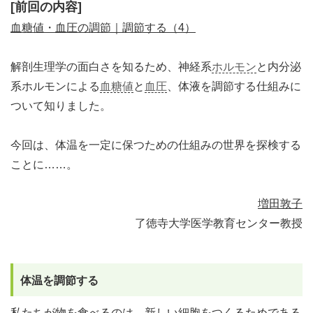
[前回の内容]
血糖値・血圧の調節｜調節する（4）
解剖生理学の面白さを知るため、神経系
ホルモン
と内分泌
系ホルモンによる
血糖値
と
血圧
、体液を調節する仕組みに
ついて知りました。
今回は、体温を一定に保つための仕組みの世界を探検する
ことに……。
増田敦子
了徳寺大学医学教育センター教授
体温を調節する
私たちが物を食べるのは、新しい細胞をつくるためである