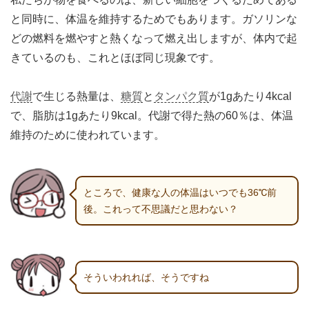
と同時に、体温を維持するためでもあります。ガソリンな
どの燃料を燃やすと熱くなって燃え出しますが、体内で起
きているのも、これとほぼ同じ現象です。
代謝
で生じる熱量は、
糖質
と
タンパク質
が1gあたり4kcal
で、脂肪は1gあたり9kcal。代謝で得た熱の60％は、体温
維持のために使われています。
ところで、健康な人の体温はいつでも36℃前
後。これって不思議だと思わない？
そういわれれば、そうですね