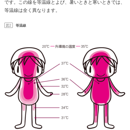
です。この線を等温線とよび、暑いときと寒いときでは、
等温線は全く異なります。
図2
等温線