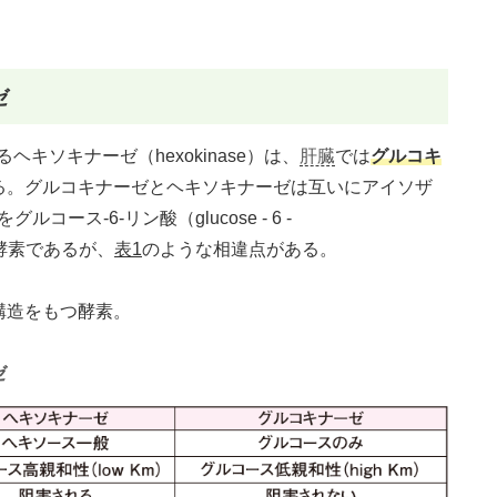
ゼ
キソキナーゼ（hexokinase）は、
肝臓
では
グルコキ
存在する。グルコキナーゼとヘキソキナーゼは互いにアイソザ
コース-6-リン酸（glucose - 6 -
る酵素であるが、
表1
のような相違点がある。
構造をもつ酵素。
ゼ