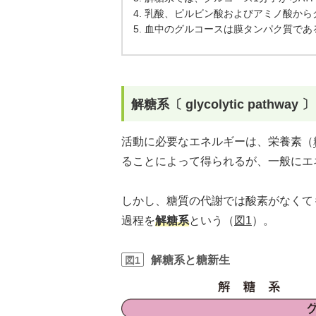
4. 乳酸、ピルビン酸およびアミノ酸か
5. 血中のグルコースは膜タンパク質で
解糖系〔 glycolytic pathway
活動に必要なエネルギーは、栄養素（
ることによって得られるが、一般にエ
しかし、糖質の代謝では酸素がなくて
過程を
解糖系
という（
図1
）。
解糖系と糖新生
図1