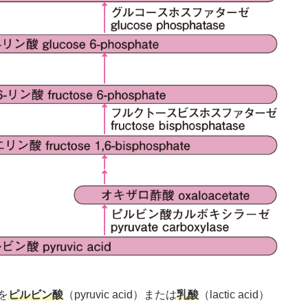
を
ピルビン酸
（pyruvic acid）または
乳酸
（lactic acid）