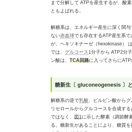
まで分解して ATPを産生するが、酸
ともよばれる。
解糖系は、エネルギー産生に深く関与
ない
赤血球
でも存在するATP産生系
が、ヘキソキナーゼ（hexokinase） 
では、
グルコース
1分子から ATP
ン酸は、
TCA回路
に入ってさらにAT
糖新生〔 gluconeogenesis 〕
解糖系の逆で
乳酸
、ピルビン酸からグ
リセロールからグルコースを合成する
ではなく、
図1
に示した酵素（調節酵素〔r
る。糖新生があることにより、糖質を