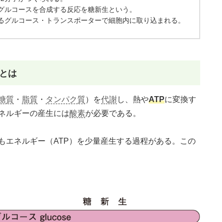
らグルコースを合成する反応を糖新生という。
あるグルコース・トランスポーターで細胞内に取り込まれる。
 〕とは
糖質
・
脂質
・
タンパク質
）を
代謝
し、熱や
ATP
に変換す
ネルギーの産生には
酸素
が必要である。
もエネルギー（ATP）を少量産生する過程がある。この