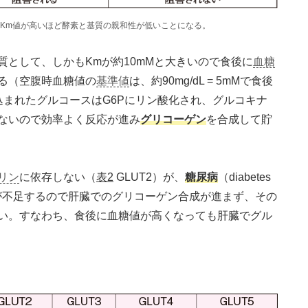
Km値が高いほど酵素と基質の親和性が低いことになる。
として、しかもKmが約10mMと大きいので食後に
血糖
る（空腹時血糖値の
基準値
は、約90mg/dL = 5mMで食後
込まれたグルコースはG6Pにリン酸化され、グルコキナ
けないので効率よく反応が進み
グリコーゲン
を合成して貯
リン
に依存しない（
表2
GLUT2）が、
糖尿病
（diabetes
ーゼが不足するので肝臓でのグリコーゲン合成が進まず、その
い。すなわち、食後に血糖値が高くなっても肝臓でグル