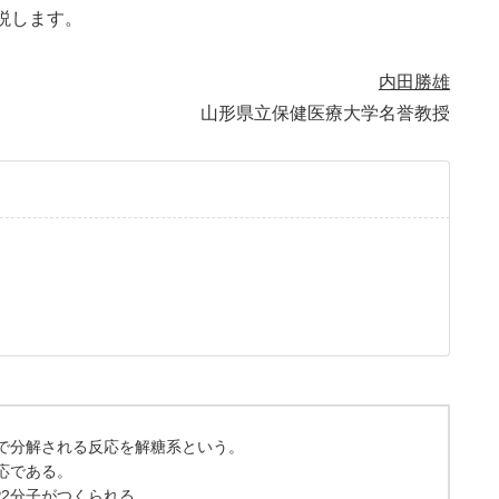
説します。
内田勝雄
山形県立保健医療大学名誉教授
まで分解される反応を解糖系という。
反応である。
P2分子がつくられる。