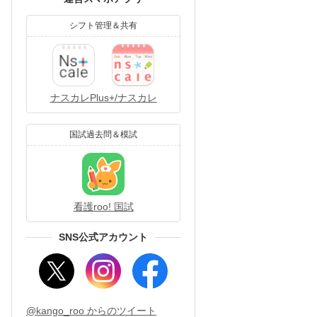
シフト管理＆共有
ナスカレPlus+/ナスカレ
国試過去問＆模試
看護roo! 国試
SNS公式アカウント
@kango_roo からのツイート