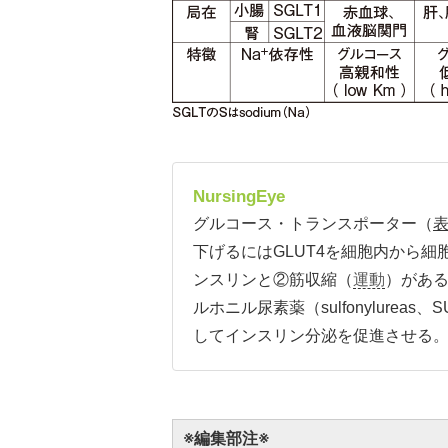
NursingEye
グルコース・トランスポーター（
表
下げるにはGLUT4を細胞内から
ンスリンと②筋収縮（
運動
）があ
ルホニル尿素薬（sulfonylureas
してインスリン分泌を促進させる
※編集部注※