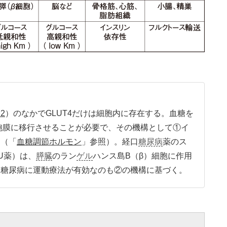
2
）のなかでGLUT4だけは細胞内に存在する。血糖を
細胞膜に移行させることが必要で、その機構として①イ
る（「
血糖調節ホルモン
」参照）。経口
糖尿病
薬のス
、SU薬）は、
膵臓
のラン
ゲル
ハンス島B（β）細胞に作用
。糖尿病に運動療法が有効なのも②の機構に基づく。