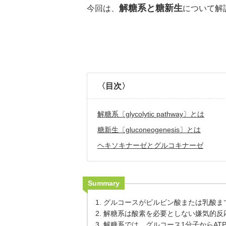
解糖系と糖新生
今回は、
について解
〈目次〉
解糖系〔glycolytic pathway〕とは
糖新生〔gluconeogenesis〕とは
ヘキソキナーゼとグルコキナーゼ
Summary
1. グルコースがピルビン酸または乳酸
2. 解糖系は酸素を必要としない嫌気的
3. 解糖系では、グルコース1分子からAT