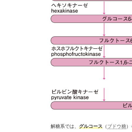
解糖系では、
グルコース
（
ブドウ糖
）