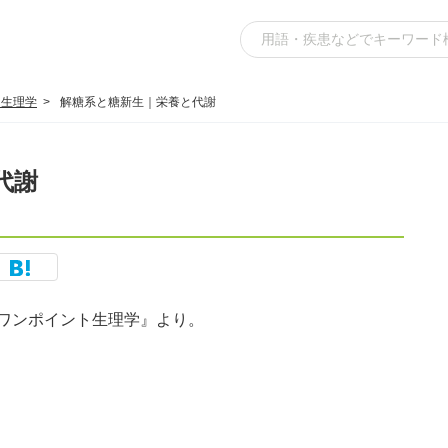
ト生理学
解糖系と糖新生｜栄養と代謝
代謝
ワンポイント生理学』より。