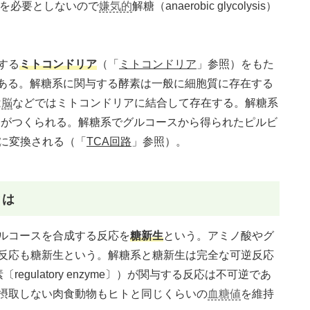
素を必要としないので
嫌気的
解糖（anaerobic glycolysis）
する
ミトコンドリア
（「
ミトコンドリア
」参照）をもた
である。解糖系に関与する酵素は一般に細胞質に存在する
は
脳
などではミトコンドリアに結合して存在する。解糖系
2分子がつくられる。解糖系でグルコースから得られたピルビ
Pに変換される（「
TCA回路
」参照）。
とは
ルコースを合成する反応を
糖新生
という。アミノ酸やグ
反応も糖新生という。解糖系と糖新生は完全な可逆反応
egulatory enzyme〕）が関与する反応は不可逆であ
摂取しない肉食動物もヒトと同じくらいの
血糖値
を維持