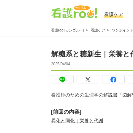
看護ケア
看護roo![カンゴルー]
看護ケア
ワンポイン
解糖系と糖新生｜栄養と
2025/04/04
看護師のための生理学の解説書『図解
[前回の内容]
異化と同化｜栄養と代謝