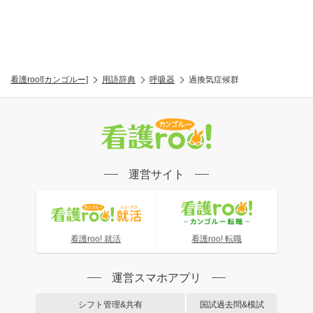
看護roo![カンゴルー]
用語辞典
呼吸器
過換気症候群
運営サイト
看護roo! 就活
看護roo! 転職
運営スマホアプリ
シフト管理&共有
国試過去問&模試