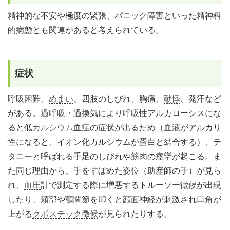
精神的な不安や極度の緊張、パニック障害といった精神科
的病態とも関連があると考えられている。
症状
呼吸困難、
めまい
、四肢のしびれ、胸痛、
動悸
、発汗など
がある。
過呼吸
・過換気により
呼吸
性アルカローシスにな
ると低
カルシウム
血症の症状が出るため（
血液
がアルカリ
性になると、イオン化カルシウムが蛋白と結合する）、テ
タニーと呼ばれる手足のしびれや
筋肉
の痙攣が起こる。ま
た同じ理由から、手をすぼめた姿位（助産師の手）が見ら
れ、
血圧
計で測定する際に増悪するトルーソー徴候が出現
したり、頬部や顎関節を叩くと顔面神経が刺激され口角が
上がる
クボステック徴候
が見られたりする。