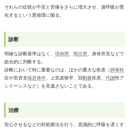
それらの症状が不安と苦痛をさらに増大させ、過呼吸が悪
化するという悪循環に陥る。
診断
明確な診断基準はなく、
現病歴
、
既往歴
、身体所見などで
総合的に判断する。
診断において特に重要なのは、ほかの重大な疾患（
肺塞栓
症や気管支
喘息発作
、上気道狭窄、冠
動脈
疾患、
代謝
性ア
シドーシスなど）を見逃さないことである。
治療
安心させるなどの対処療法を行う。意識的に呼吸を遅くす