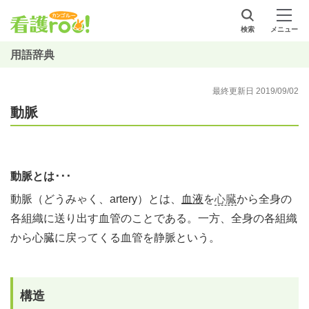
検索
メニュー
用語辞典
最終更新日 2019/09/02
動脈
動脈とは･･･
動脈（どうみゃく、artery）とは、
血液
を
心臓
から全身の
各組織に送り出す血管のことである。一方、全身の各組織
から心臓に戻ってくる血管を静脈という。
構造