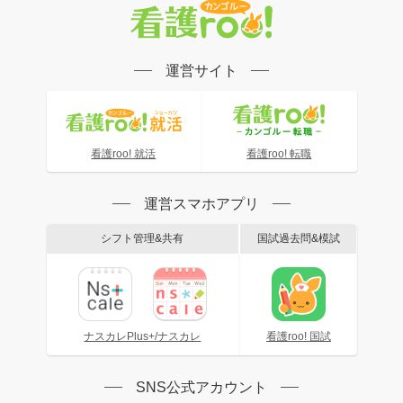
運営サイト
看護roo! 就活
看護roo! 転職
運営スマホアプリ
シフト管理&共有
国試過去問&模試
ナスカレPlus+/ナスカレ
看護roo! 国試
SNS公式アカウント