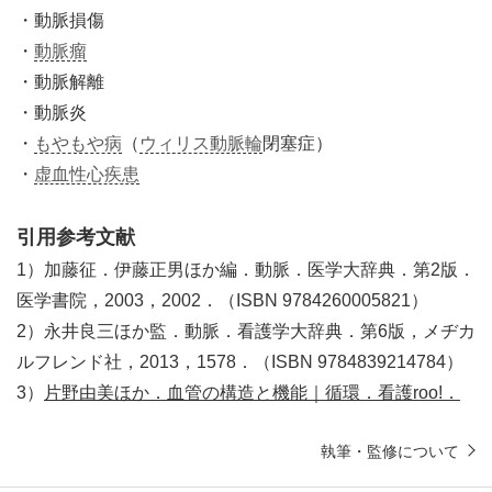
・動脈損傷
・
動脈瘤
・動脈解離
・動脈炎
・
もやもや病
（
ウィリス動脈輪
閉塞症）
・
虚血性心疾患
引用参考文献
1）加藤征．伊藤正男ほか編．動脈．医学大辞典．第2版．
医学書院，2003，2002．（ISBN 9784260005821）
2）永井良三ほか監．動脈．看護学大辞典．第6版，メヂカ
ルフレンド社，2013，1578．（ISBN 9784839214784）
3）
片野由美ほか．血管の構造と機能｜循環．看護roo!．
執筆・監修について