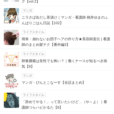
ク【vol.2】
マンガ
ニラさば缶だし茶漬け｜マンガ・看護師 桃井ゆまのふ
んばりごはん日誌【102】
ライフスタイル
簡単・崩れないお団子ヘアの作り方★美容師直伝 | 看護
師のまとめ髪テク【番外編3】
ライフスタイル
卵巣腫瘍は良性でも怖い？｜働くナースが知るべき病
気【8】
マンガ
マンガ・ぴんとこなーす【全話まとめ】
ライフスタイル
「辞めてやる！」って言いたいけど…（や～よ）｜看
護師つらハピかるた【8】