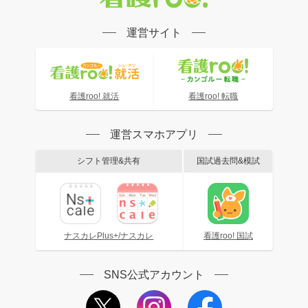
運営サイト
看護roo! 就活
看護roo! 転職
運営スマホアプリ
シフト管理&共有
国試過去問&模試
ナスカレPlus+/ナスカレ
看護roo! 国試
SNS公式アカウント