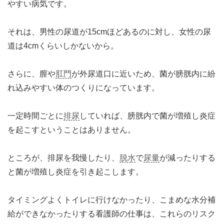
やすい病気です。
それは、男性の尿道が15cmほどあるのに対し、女性の尿
道は4cmくらいしかないから。
さらに、膣や
肛門
が外尿道口に近いため、菌が膀胱内に紛
れ込みやすい体のつくりになっています。
一定時間ごとに
排尿
していれば、膀胱内で菌が増殖し炎症
を起こすということはありません。
ところが、排尿を我慢したり、
脱水
で
尿量
が減ったりする
と菌が増殖し炎症を引き起こします。
タイミングよくトイレに行けなかったり、こまめな水分補
給ができなかったりする看護師の仕事は、これらのリスク