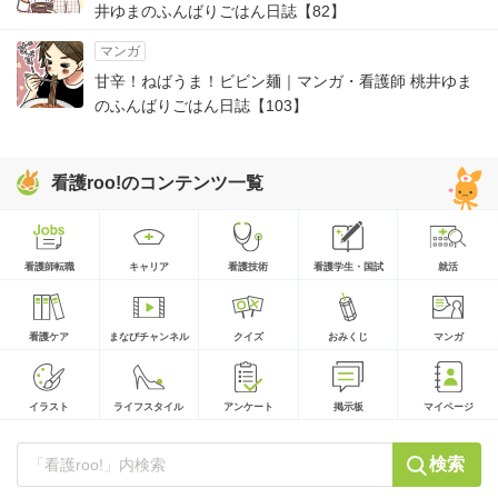
井ゆまのふんばりごはん日誌【82】
マンガ
甘辛！ねばうま！ビビン麺｜マンガ・看護師 桃井ゆま
のふんばりごはん日誌【103】
看護roo!のコンテンツ一覧
看護師転職
キャリア
看護技術
看護学生・国試
就活
看護ケア
まなびチャンネル
クイズ
おみくじ
マンガ
イラスト
ライフスタイル
アンケート
掲示板
マイページ
検索