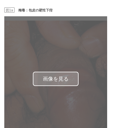
図1a
梅毒：包皮の硬性下疳
画像を見る