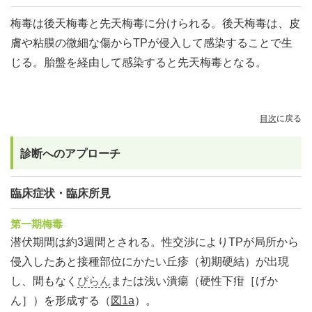
梅毒は後天梅毒と先天梅毒に分けられる。後天梅毒は、皮
膚や粘膜の微細な傷からTPが侵入して感染することで生
じる。胎盤を経由して感染すると先天梅毒となる。
目次
に戻る
診断へのアプローチ
臨床症状・臨床所見
第一期梅毒
潜伏期間は約3週間とされる。性交渉によりTPが局所から
侵入したあと接種部位にかたい丘疹（初期硬結）が出現
し、間もなく
びらん
または浅い潰瘍（硬性下疳［げか
ん］）を形成する（
図1a
）。