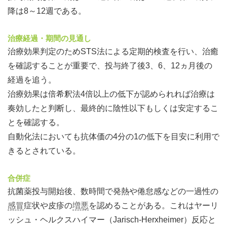
降は8～12週である。
治療経過・期間の見通し
治療効果判定のためSTS法による定期的検査を行い、治癒
を確認することが重要で、投与終了後3、6、12ヵ月後の
経過を追う。
治療効果は倍希釈法4倍以上の低下が認められれば治療は
奏効したと判断し、最終的に陰性以下もしくは安定するこ
とを確認する。
自動化法においても抗体価の4分の1の低下を目安に利用で
きるとされている。
合併症
抗菌薬投与開始後、数時間で発熱や倦怠感などの一過性の
感冒
症状や皮疹の
増悪
を認めることがある。これはヤーリ
ッシュ・ヘルクスハイマー（Jarisch-Herxheimer）反応と