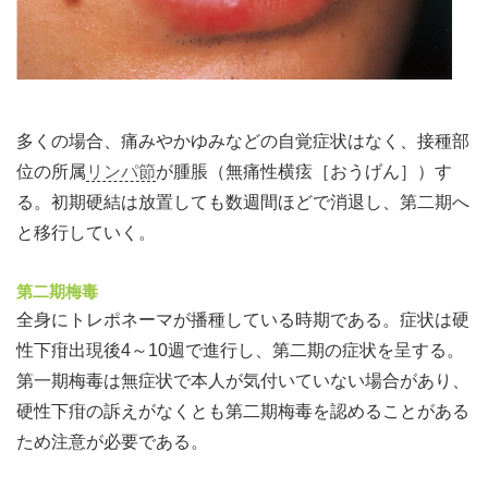
多くの場合、痛みやかゆみなどの自覚症状はなく、接種部
位の所属
リンパ節
が腫脹（無痛性横痃［おうげん］）す
る。初期硬結は放置しても数週間ほどで消退し、第二期へ
と移行していく。
第二期梅毒
全身にトレポネーマが播種している時期である。症状は硬
性下疳出現後4～10週で進行し、第二期の症状を呈する。
第一期梅毒は無症状で本人が気付いていない場合があり、
硬性下疳の訴えがなくとも第二期梅毒を認めることがある
ため注意が必要である。