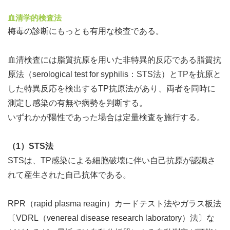
血清学的検査法
梅毒の診断にもっとも有用な検査である。
血清検査には脂質抗原を用いた非特異的反応である脂質抗
原法（serological test for syphilis：STS法）とTPを抗原と
した特異反応を検出するTP抗原法があり、両者を同時に
測定し感染の有無や病勢を判断する。
いずれかが陽性であった場合は定量検査を施行する。
（1）STS法
STSは、TP感染による細胞破壊に伴い自己抗原が認識さ
れて産生された自己抗体である。
RPR（rapid plasma reagin）カードテスト法やガラス板法
〔VDRL（venereal disease research laboratory）法〕な