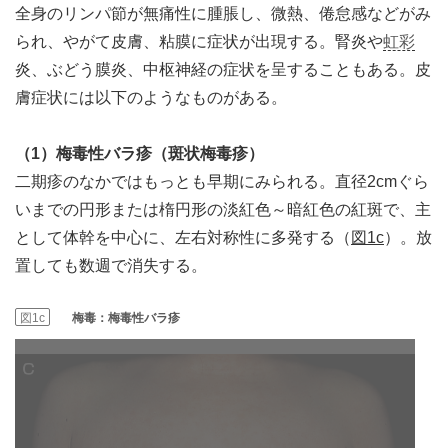
全身のリンパ節が無痛性に腫脹し、微熱、倦怠感などがみ
られ、やがて皮膚、粘膜に症状が出現する。腎炎や
虹彩
炎、ぶどう膜炎、中枢神経の症状を呈することもある。皮
膚症状には以下のようなものがある。
（1）梅毒性バラ疹（斑状梅毒疹）
二期疹のなかではもっとも早期にみられる。直径2cmぐら
いまでの円形または楕円形の淡紅色～暗紅色の紅斑で、主
として体幹を中心に、左右対称性に多発する（
図1c
）。放
置しても数週で消失する。
図1c
梅毒：梅毒性バラ疹