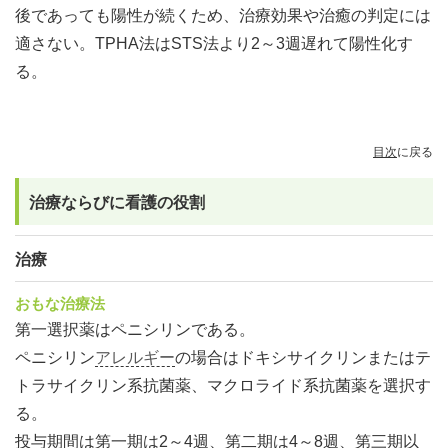
後であっても陽性が続くため、治療効果や治癒の判定には
適さない。TPHA法はSTS法より2～3週遅れて陽性化す
る。
目次
に戻る
治療ならびに看護の役割
治療
おもな治療法
第一選択薬はペニシリンである。
ペニシリン
アレルギー
の場合はドキシサイクリンまたはテ
トラサイクリン系抗菌薬、マクロライド系抗菌薬を選択す
る。
投与期間は第一期は2～4週、第二期は4～8週、第三期以