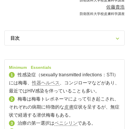
防衛医科大学校皮膚科学講座
佐藤貴浩
防衛医科大学校皮膚科学講座
目次
Minimum Essentials
性感染症（sexually transmitted infections：STI）
1
には梅毒、
性器ヘルペス
、コンジローマなどがあり、
最近ではHIV感染を伴っていることも多い。
梅毒は梅毒トレポネーマによって引き起こされ、
2
それぞれの病期に特徴的な
皮膚
症状を呈するが、無症
状で経過する潜伏梅毒もある。
治療の第一選択は
ペニシリン
である。
3