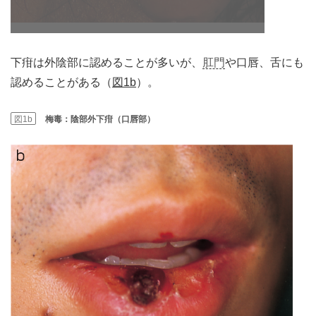
下疳は外陰部に認めることが多いが、
肛門
や口唇、舌にも
認めることがある（
図1b
）。
図1b
梅毒：陰部外下疳（口唇部）