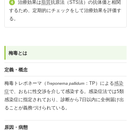
治療効果は
脂質
抗原法（STS法）の抗体価と相関
4
するため、定期的にチェックをして治療効果を評価す
る。
梅毒とは
定義・概念
梅毒トレポネーマ（
：TP）による
感染
Treponema pallidum
症
で、おもに性交渉を介して感染する。感染症法では5類
感染症に指定されており、診断から7日以内に全例届け出
ることが義務づけられている。
原因・病態