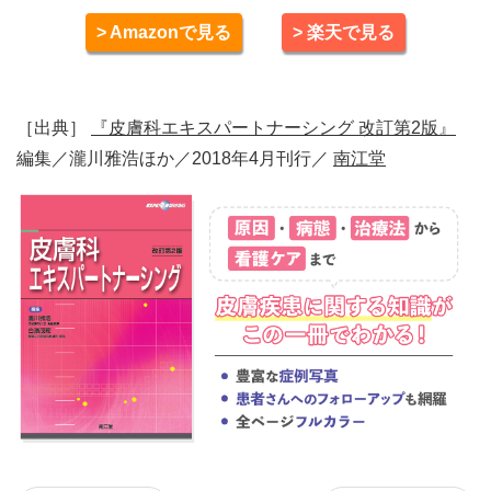
> Amazonで見る
> 楽天で見る
［出典］
『皮膚科エキスパートナーシング 改訂第2版』
編集／瀧川雅浩ほか／2018年4月刊行／
南江堂