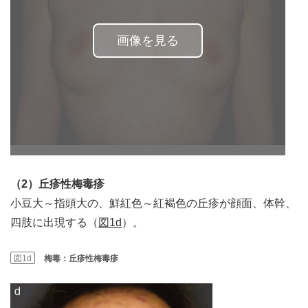
画像を見る
（2）丘疹性梅毒疹
小豆大～指頭大の、鮮紅色～紅褐色の丘疹が顔面、体幹、
四肢に出現する（
図1d
）。
図1d
梅毒：丘疹性梅毒疹