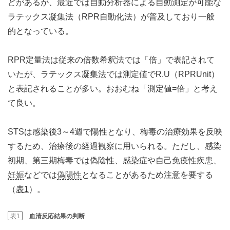
どがあるが、最近では自動分析器による自動測定が可能な
ラテックス凝集法（RPR自動化法）が普及しており一般
的となっている。
RPR定量法は従来の倍数希釈法では「倍」で表記されて
いたが、ラテックス凝集法では測定値でR.U（RPRUnit）
と表記されることが多い。おおむね「測定値=倍」と考え
て良い。
STSは感染後3～4週で陽性となり、梅毒の治療効果を反映
するため、治療後の経過観察に用いられる。ただし、感染
初期、第三期梅毒では偽陰性、感染症や自己免疫性疾患、
妊娠
などでは
偽陽性
となることがあるため注意を要する
（
表1
）。
表1
血清反応結果の判断