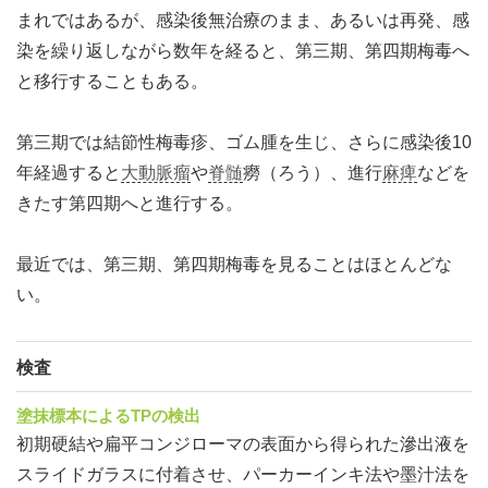
まれではあるが、感染後無治療のまま、あるいは再発、感
染を繰り返しながら数年を経ると、第三期、第四期梅毒へ
と移行することもある。
第三期では結節性梅毒疹、ゴム腫を生じ、さらに感染後10
年経過すると
大動脈瘤
や
脊髄
癆（ろう）、進行
麻痺
などを
きたす第四期へと進行する。
最近では、第三期、第四期梅毒を見ることはほとんどな
い。
検査
塗抹標本によるTPの検出
初期硬結や扁平コンジローマの表面から得られた滲出液を
スライドガラスに付着させ、パーカーインキ法や墨汁法を