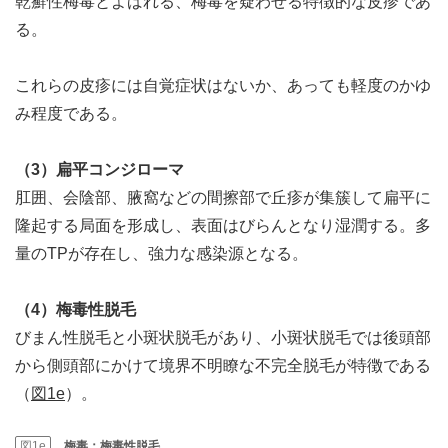
乾癬性梅毒とよばれる、梅毒を疑わせる特徴的な皮疹であ
る。
これらの皮疹には自覚症状はないか、あっても軽度のかゆ
み程度である。
（3）扁平コンジローマ
肛囲、会陰部、腋窩などの間擦部で丘疹が集簇して扁平に
隆起する局面を形成し、表面はびらんとなり湿潤する。多
量のTPが存在し、強力な感染源となる。
（4）梅毒性脱毛
びまん性脱毛と小斑状脱毛があり、小斑状脱毛では後頭部
から側頭部にかけて境界不明瞭な不完全脱毛が特徴である
（
図1e
）。
図1e
梅毒：梅毒性脱毛