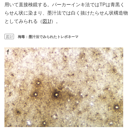
用いて直接検鏡する。パーカーインキ法ではTPは青黒く
らせん状に染まり、墨汁法では白く抜けたらせん状構造物
としてみられる（
図1f
）。
図1f
梅毒：墨汁法でみられたトレポネーマ