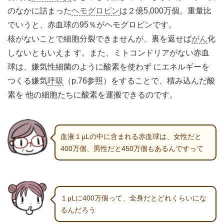
のなかに詰まった
ヘモグロビン
は２億5,000万個。重量比
でいうと、赤血球の95％がヘモグロビンです。
核がないことで細胞分裂できませんが、裏を返せば
がん
化
しないともいえま す。また、ミトコンドリアがない赤血
球は、嫌気性細菌のように酸素を使わず にエネルギーを
つくる嫌気
呼吸
（p.76参照）をすることで、積み込んだ酸
素を 他の細胞たちに酸素を運搬できるのです。
血液１μLの中に含まれる赤血球は、女性だと
400万個、男性だと450万個もあるんですって
１μLに400万個って、全身だとどれくらいにな
るんだろう