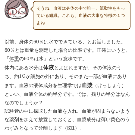
そうね、血液は身体の中で唯一、流動性をもっ
ている組織。これも、血液の大事な特徴の１つ
よね
以前、身体の60％は水でできている、とお話しました。
60％とは重量を測定した場合の比率です。正確にいうと、
「
体重
の60％は水」という意味です。
体液
体内にある水分は
とよばれますが、その体液のう
ち、約1/3が細胞の外にあり、そのまた一部が血液にあり
血漿
ます。血液の液体成分を生理学では
（けっしょう）
といい、血液全体の約半分です。では、残りの半分はなん
なのでしょうか？
試験管の中に採取した血液を入れ、血液が固まらないよう
な薬剤を加えて放置しておくと、
血漿
成分は薄い黄色のう
わずみとなって分離します（
図1
）。