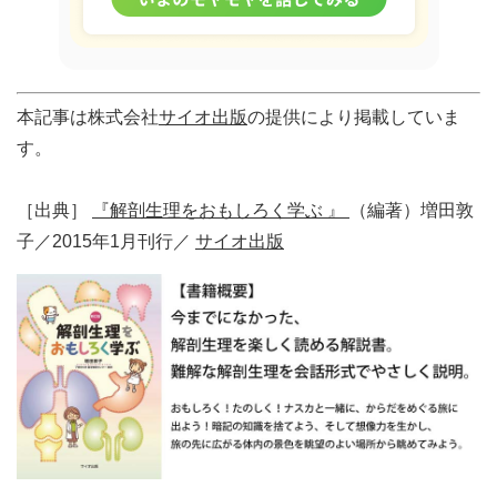
本記事は株式会社
サイオ出版
の提供により掲載していま
す。
［出典］
『解剖生理をおもしろく学ぶ 』
（編著）増田敦
子／2015年1月刊行／
サイオ出版