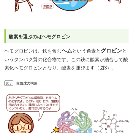
酸素を運ぶのはヘモグロビン
ヘム
グロビン
ヘモグロビンは、鉄を含む
という色素と
と
いうタンパク質の化合物です。この鉄に酸素が結合して酸
素化ヘモグロビンとなり、酸素を運びます（
図3
）。
図3
赤血球の構造