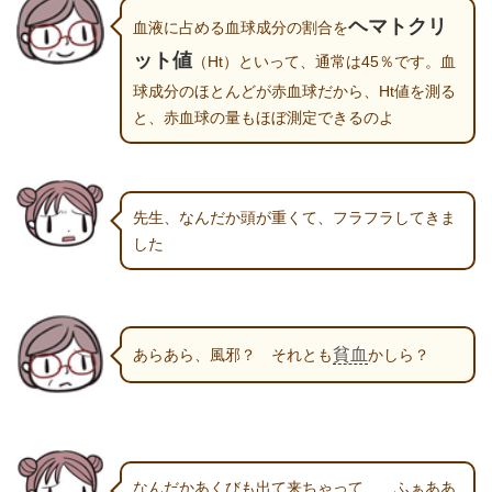
ヘマトクリ
血液に占める血球成分の割合を
ット値
（Ht）といって、通常は45％です。血
球成分のほとんどが赤血球だから、Ht値を測る
と、赤血球の量もほぼ測定できるのよ
先生、なんだか頭が重くて、フラフラしてきま
した
貧血
あらあら、風邪？ それとも
かしら？
なんだかあくびも出て来ちゃって……ふぁああ