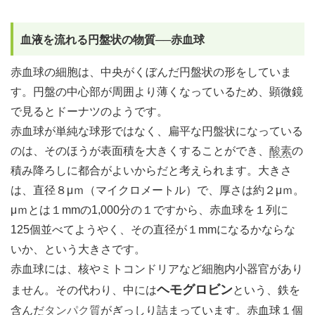
血液を流れる円盤状の物質──赤血球
赤血球の細胞は、中央がくぼんだ円盤状の形をしていま
す。円盤の中心部が周囲より薄くなっているため、顕微鏡
で見るとドーナツのようです。
赤血球が単純な球形ではなく、扁平な円盤状になっている
のは、そのほうが表面積を大きくすることができ、
酸素
の
積み降ろしに都合がよいからだと考えられます。大きさ
は、直径８μｍ（マイクロメートル）で、厚さは約２μｍ。
μｍとは１mmの1,000分の１ですから、赤血球を１列に
125個並べてようやく、その直径が１mmになるかならな
いか、という大きさです。
赤血球には、核やミトコンドリアなど細胞内小器官があり
ヘモグロビン
ません。その代わり、中には
という、鉄を
含んだ
タンパク質
がぎっしり詰まっています。赤血球１個