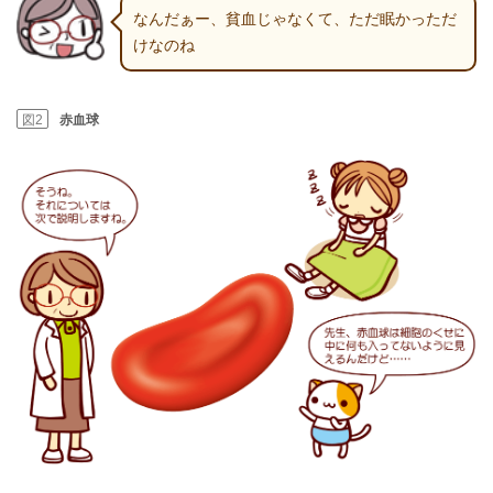
なんだぁー、貧血じゃなくて、ただ眠かっただ
けなのね
図2
赤血球