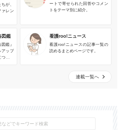
ートで寄せられた回答やコメン
たちが、
トをテーマ別に紹介。
ファレン
格図鑑
看護roo!ニュース
格図鑑』
看護roo!ニュースの記事一覧の
ルアップ
読めるまとめページです。
立つ、い
す。資格
格を取る
連載一覧へ