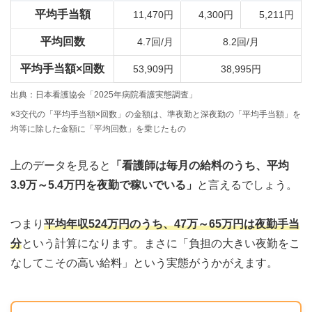
平均手当額
11,470円
4,300円
5,211円
平均回数
4.7回/月
8.2回/月
平均手当額×回数
53,909円
38,995円
出典：日本看護協会「2025年病院看護実態調査」
※3交代の「平均手当額×回数」の金額は、準夜勤と深夜勤の「平均手当額」を
均等に除した金額に「平均回数」を乗じたもの
上のデータを見ると
「看護師は毎月の給料のうち、平均
3.9万～5.4万円を夜勤で稼いでいる」
と言えるでしょう。
つまり
平均年収524万円のうち、47万～65万円は夜勤手当
分
という計算になります。まさに「負担の大きい夜勤をこ
なしてこその高い給料」という実態がうかがえます。