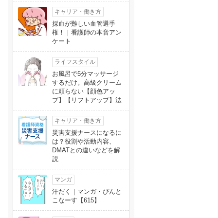
キャリア・働き方
採血が難しい血管選手
権！｜看護師の本音アン
ケート
ライフスタイル
お風呂で5分マッサージ
するだけ。高級クリーム
に頼らない【顔色アッ
プ】【リフトアップ】法
キャリア・働き方
災害支援ナースになるに
は？役割や活動内容、
DMATとの違いなどを解
説
マンガ
汗だく｜マンガ・ぴんと
こなーす【615】