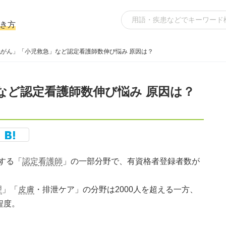
き方
乳がん」「小児救急」など認定看護師数伸び悩み 原因は？
など認定看護師数伸び悩み 原因は？
する「
認定看護師
」の一部分野で、有資格者登録者数が
理
」「
皮膚
・排泄ケア」の分野は2000人を超える一方、
程度。