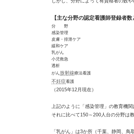
しかし、分野によって有資格者の数や
【主な分野の認定看護師登録者数
分 野
感染管理
皮膚・排泄ケア
緩和ケア
乳がん
小児救急
透析
放射線
がん
療法看護
不妊症
看護
（2015年12月現在）
上記のように「感染管理」の教育機関は
それに比べて150～200人台の分野
「乳がん」は3か所（千葉、静岡、鳥