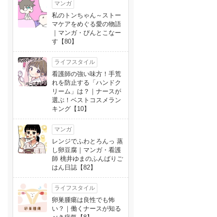
マンガ
私のトンちゃん～ストー
マケアをめぐる愛の物語
｜マンガ・ぴんとこなー
す【80】
ライフスタイル
看護師の強い味方！手荒
れを防止する「ハンドク
リーム」は？｜ナースが
選ぶ！ベストコスメラン
キング【10】
マンガ
レンジでふわとろんっ 蒸
し卵豆腐｜マンガ・看護
師 桃井ゆまのふんばりご
はん日誌【82】
ライフスタイル
卵巣腫瘍は良性でも怖
い？｜働くナースが知る