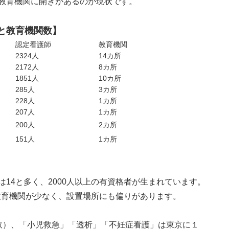
教育機関に開きがあるのが現状です。
と教育機関数】
認定看護師
教育機関
2324人
14カ所
2172人
8カ所
1851人
10カ所
285人
3カ所
228人
1カ所
207人
1カ所
200人
2カ所
151人
1カ所
14と多く、2000人以上の有資格者が生まれています。
は教育機関が少なく、設置場所にも偏りがあります。
取）、「小児救急」「透析」「不妊症看護」は東京に１