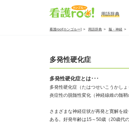
用語辞典
看護roo![カンゴルー]
用語辞典
脳・神経
多発性硬化症
多発性硬化症とは･･･
多発性硬化症（たはつせいこうかしょう、mul
炎症性の脱髄性変化（神経線維の髄鞘
さまざまな神経症状が再発と寛解を繰
ある。好発年齢は15～50歳（20歳