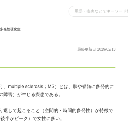
多発性硬化症
最終更新日 2019/02/13
tiple sclerosis；MS）とは、
脳
や
脊髄
に多発的に
の障害）が生じる疾患である。
り返して起こること（空間的・時間的多発性）が特徴で
代の後半がピーク）で女性に多い。