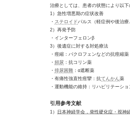
治療としては、患者の状態により以下
1）急性増悪期の症状改善
・
ステロイド
パルス（軽症例や後治療
2）再発予防
・インターフェロンβ
3）後遺症に対する対処療法
・痙縮：バクロフェンなどの抗痙縮薬
・
頻尿
：抗コリン薬
・
排尿困難
：α遮断薬
・有痛性強直性痙攣：抗
てんかん
薬
・運動機能の維持：リハビリテーショ
引用参考文献
1）
日本神経学会．発性硬化症・視神経