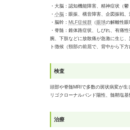
・大脳：認知機能障害、精神症状（鬱
・
小脳
：眼振、構音障害、企図振戦、
・脳幹：
MLF症候群
（
眼球
の解離性眼
・脊髄：錐体路症状、しびれ、有痛性
腕、下肢などに放散痛が急激に生じ、
ト徴候（頸部の前屈で、背中から下方
検査
頭部や脊髄MRIで多数の斑状病変が生
リゴクローナルバンド陽性、髄鞘塩基
治療