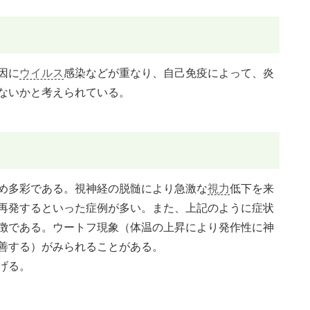
因に
ウイルス
感染などが重なり、自己免疫によって、炎
ないかと考えられている。
め多彩である。視神経の脱髄により急激な
視力
低下を来
再発するといった症例が多い。また、上記のように症状
徴である。ウートフ現象（体温の上昇により発作性に神
善する）がみられることがある。
げる。