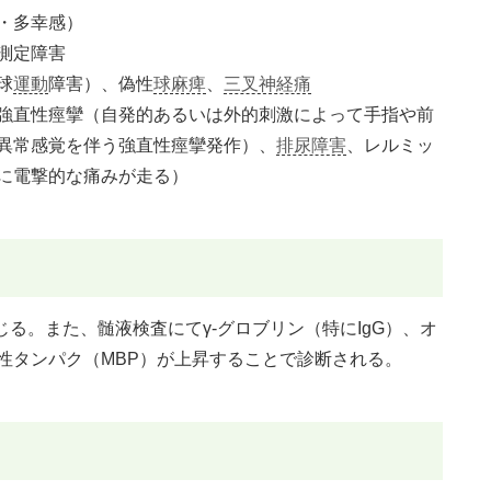
・多幸感）
測定障害
球
運動
障害）、偽性
球麻痺
、
三叉神経痛
強直性痙攣（自発的あるいは外的刺激によって手指や前
異常感覚を伴う強直性痙攣発作）、
排尿障害
、レルミッ
に電撃的な痛みが走る）
じる。また、髄液検査にてγ-グロブリン（特にIgG）、オ
性タンパク（MBP）が上昇することで診断される。