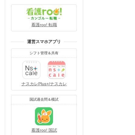
看護roo! 転職
運営スマホアプリ
シフト管理＆共有
ナスカレPlus+/ナスカレ
国試過去問＆模試
看護roo! 国試