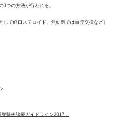
の3つの方法が行われる。
として経口ステロイド、無効例では
血漿
交換など）
ン
脊髄炎診療ガイドライン2017．