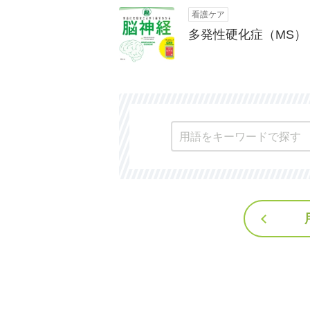
看護ケア
多発性硬化症（MS）