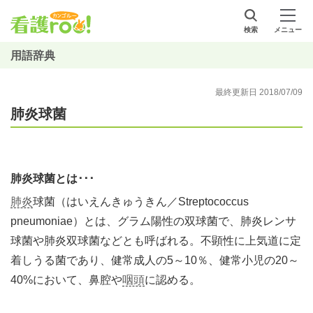
検索
メニュー
用語辞典
最終更新日 2018/07/09
肺炎球菌
肺炎球菌とは･･･
肺炎
球菌（はいえんきゅうきん／Streptococcus
pneumoniae）とは、グラム陽性の双球菌で、肺炎レンサ
球菌や肺炎双球菌などとも呼ばれる。不顕性に上気道に定
着しうる菌であり、健常成人の5～10％、健常小児の20～
40%において、鼻腔や
咽頭
に認める。