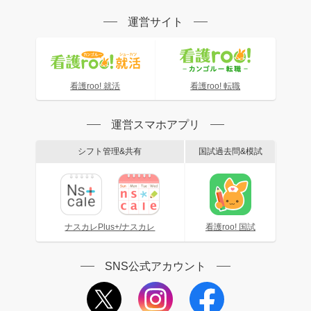
運営サイト
看護roo! 就活
看護roo! 転職
運営スマホアプリ
シフト管理&共有
国試過去問&模試
ナスカレPlus+/ナスカレ
看護roo! 国試
SNS公式アカウント