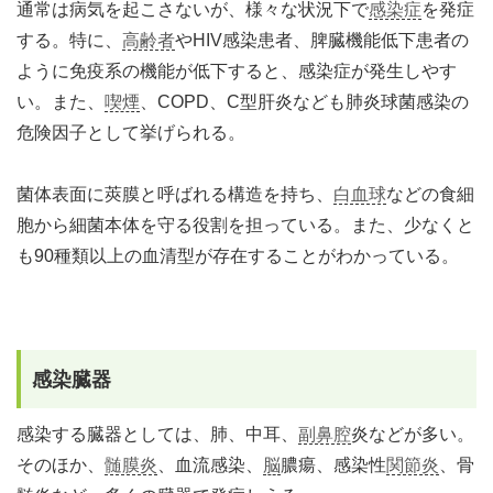
通常は病気を起こさないが、様々な状況下で
感染症
を発症
する。特に、
高齢者
やHIV感染患者、脾臓機能低下患者の
ように免疫系の機能が低下すると、感染症が発生しやす
い。また、
喫煙
、COPD、C型肝炎なども肺炎球菌感染の
危険因子として挙げられる。
菌体表面に莢膜と呼ばれる構造を持ち、
白血球
などの食細
胞から細菌本体を守る役割を担っている。また、少なくと
も90種類以上の血清型が存在することがわかっている。
感染臓器
感染する臓器としては、肺、中耳、
副鼻腔
炎などが多い。
そのほか、
髄膜炎
、血流感染、
脳
膿瘍、感染性
関節炎
、骨