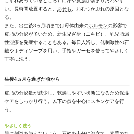
こすれあっているところ）に汗や皮脂が溜まり汚れやす
い。長時間放置すると、
あせも
、おむつかぶれの原因とな
る。
また、出生後3ヵ月頃までは母体由来の
ホルモン
の影響で
皮脂の分泌が多いため、新生児ざ瘡（ニキビ）、乳児脂漏
性
湿疹
を発症することもある。毎日入浴し、低刺激性の石
鹸やボディソープを用い、手指やガーゼを使ってやさしく
丁寧に洗う。
生後4ヵ月を過ぎた頃から
皮脂の分泌量が減少し、乾燥しやすい状態になるため保湿
ケアをしっかり行う。以下の点を中心にスキンケアを行
う。
やさしく洗う
肌に刺激を与えないよう、石鹸を十分に泡立て、素手でな