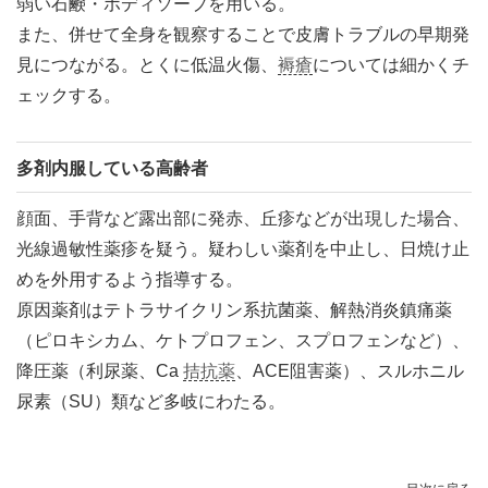
弱い石鹸・ボディソープを用いる。
また、併せて全身を観察することで皮膚トラブルの早期発
見につながる。とくに低温火傷、
褥瘡
については細かくチ
ェックする。
多剤内服している高齢者
顔面、手背など露出部に発赤、丘疹などが出現した場合、
光線過敏性薬疹を疑う。疑わしい薬剤を中止し、日焼け止
めを外用するよう指導する。
原因薬剤はテトラサイクリン系抗菌薬、解熱消炎鎮痛薬
（ピロキシカム、ケトプロフェン、スプロフェンなど）、
降圧薬（利尿薬、Ca
拮抗薬
、ACE阻害薬）、スルホニル
尿素（SU）類など多岐にわたる。