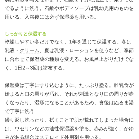
でるように洗う。石鹸やボディソープは乳幼児用のものを
用いる。入浴後には必ず保湿薬を用いる。
しっかりと保湿する
乾燥しやすい冬だけでなく、1年を通じて保湿する。冬は
乳液・
クリーム
、夏は乳液・ローションを使うなど、季節
に合わせて保湿薬の種類を変える。お風呂上がりだけでな
く、1日2～3回は塗布する。
保湿薬は丁寧にすり込むように、たっぷり塗る。
離乳食
が
始まると口の周りが汚れ、それが刺激となり口の周りが赤
くなったり、湿疹になることがあるため、食後はぬるま湯
で丁寧に洗う
繰り返し洗ったり、拭くことで肌が荒れてしまった場合に
は、ワセリンなどの油性保湿薬を塗る。赤みが強く、かゆ
みがある場合は
ステロイド
外用剤を用いる。