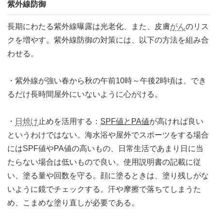
紫外線防御
長期にわたる紫外線曝露は光老化、また、皮膚
がん
のリス
クを増やす。紫外線防御の対策には、以下の方法を組み合
わせる。
・紫外線が強い春から秋の午前10時～午後2時頃は、でき
るだけ長時間屋外にいないように心がける。
・
日焼け
止めを活用する：
SPF値とPA値
が高ければ良い
というわけではない。海水浴や屋外でスポーツをする場合
にはSPF値やPA値の高いもの、日常生活であまり日に当
たらない場合は低いもので良い。使用説明書の記載に従
い、塗る量や回数を守る。顔に塗るときは、塗り残しがな
いように鏡でチェックする。汗や摩擦で落ちてしまうた
め、こまめな塗り直しが必要である。