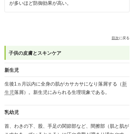
が多いほど防御効果が高い。
目次
に戻る
子供の皮膚とスキンケア
新生児
生後1ヵ月以内に全身の肌がカサカサになり落屑する（
新
生児
落屑）。新生児にみられる生理現象である。
乳幼児
首、わきの下、股、手足の関節部など、間擦部（肌と肌が