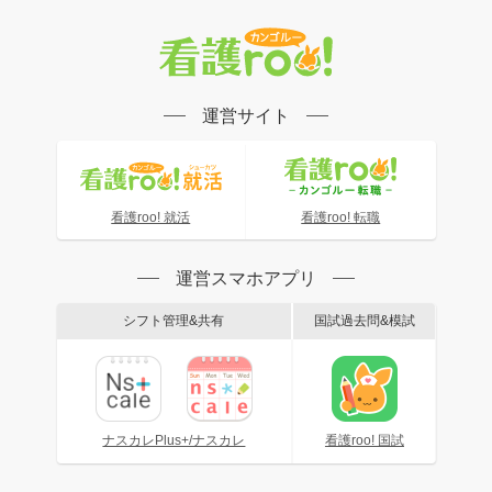
運営サイト
看護roo! 就活
看護roo! 転職
運営スマホアプリ
シフト管理&共有
国試過去問&模試
ナスカレPlus+/ナスカレ
看護roo! 国試