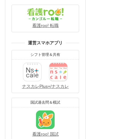
看護roo! 転職
運営スマホアプリ
シフト管理＆共有
ナスカレPlus+/ナスカレ
国試過去問＆模試
看護roo! 国試