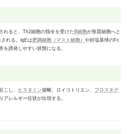
されると、Th2細胞の指令を受けた
B細胞
が形質細胞へと
される。IgEは
肥満細胞（マスト細胞）
や好塩基球のFc
答を誘発しやすい状態になる。
起こし、
ヒスタミン
遊離、ロイコトリエン、
プロスタグ
りアレルギー症状が出現する。