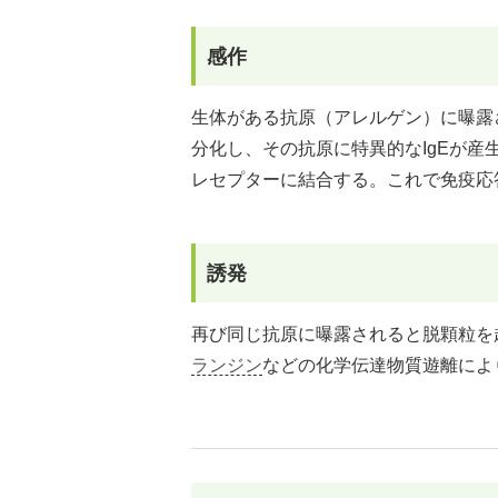
感作
生体がある抗原（アレルゲン）に曝露
分化し、その抗原に特異的なIgEが産生
レセプターに結合する。これで免疫応
誘発
再び同じ抗原に曝露されると脱顆粒を
ランジン
などの化学伝達物質遊離によ