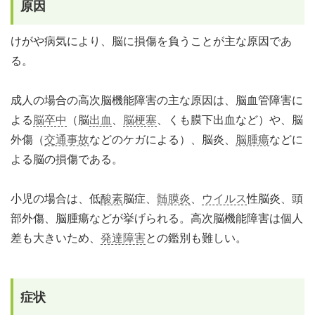
原因
けがや病気により、脳に損傷を負うことが主な原因であ
る。
成人の場合の高次脳機能障害の主な原因は、脳血管障害に
よる
脳卒中
（脳
出血
、
脳梗塞
、くも膜下出血など）や、脳
外傷（
交通事故
などのケガによる）、脳炎、
脳腫瘍
などに
よる脳の損傷である。
小児の場合は、低
酸素
脳症、
髄膜炎
、
ウイルス
性脳炎、頭
部外傷、脳腫瘍などが挙げられる。高次脳機能障害は個人
差も大きいため、
発達障害
との鑑別も難しい。
症状