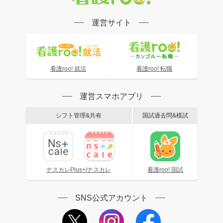
運営サイト
看護roo! 就活
看護roo! 転職
運営スマホアプリ
シフト管理&共有
国試過去問&模試
ナスカレPlus+/ナスカレ
看護roo! 国試
SNS公式アカウント