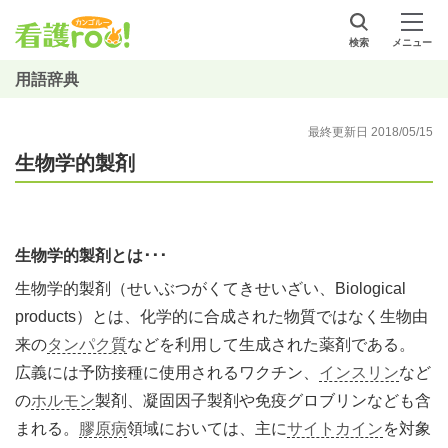
検索
メニュー
用語辞典
最終更新日 2018/05/15
生物学的製剤
生物学的製剤とは･･･
生物学的製剤（せいぶつがくてきせいざい、Biological
products）とは、化学的に合成された物質ではなく生物由
来の
タンパク質
などを利用して生成された薬剤である。
広義には予防接種に使用されるワクチン、
インスリン
など
の
ホルモン
製剤、凝固因子製剤や免疫グロブリンなども含
まれる。
膠原病
領域においては、主に
サイトカイン
を対象