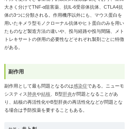
大きく分けてTNF-α阻害薬、抗IL-6受容体抗体、CTLA4抗
体の3つに分類される。作用機序以外にも、マウス蛋白を
用いたキメラ型モノクローナル抗体やヒト蛋白のみを用い
たものなど製造方法の違いや、投与経路や投与間隔、メト
トレキサートの併用の必要性などそれぞれ製剤ごとに特徴
がある。
副作用
副作用として最も問題となるのは
感染症
である。ニューモ
システィス
肺炎
や
結核
、B型
肝炎
が問題となることがあ
り、結核の再活性化やB型肝炎の再活性化などが問題とな
る場合は予防投薬を要することもある。