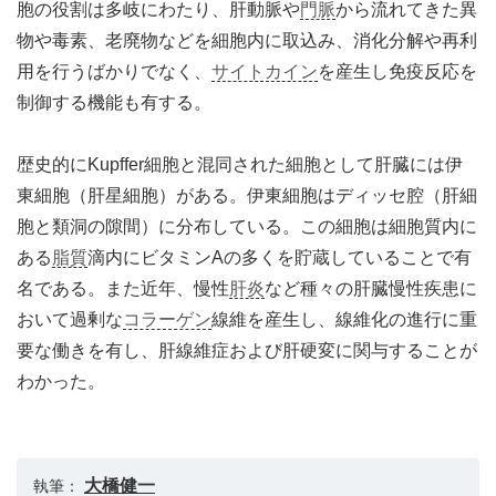
胞の役割は多岐にわたり、肝動脈や
門脈
から流れてきた異
物や毒素、老廃物などを細胞内に取込み、消化分解や再利
用を行うばかりでなく、
サイトカイン
を産生し免疫反応を
制御する機能も有する。
歴史的にKupffer細胞と混同された細胞として肝臓には伊
東細胞（肝星細胞）がある。伊東細胞はディッセ腔（肝細
胞と類洞の隙間）に分布している。この細胞は細胞質内に
ある
脂質
滴内にビタミンAの多くを貯蔵していることで有
名である。また近年、慢性
肝炎
など種々の肝臓慢性疾患に
おいて過剰な
コラーゲン
線維を産生し、線維化の進行に重
要な働きを有し、肝線維症および肝硬変に関与することが
わかった。
大橋健一
執筆：