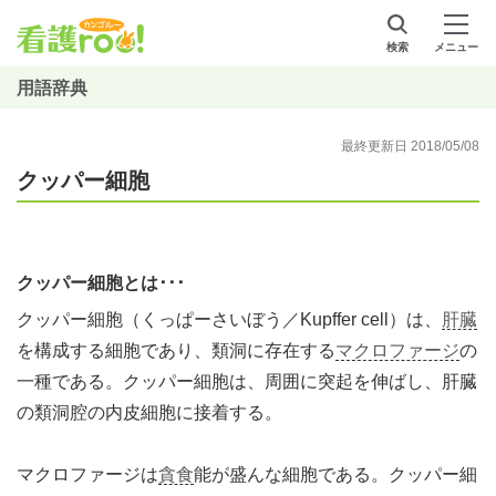
検索
メニュー
用語辞典
最終更新日 2018/05/08
クッパー細胞
クッパー細胞とは･･･
クッパー細胞（くっぱーさいぼう／Kupffer cell）は、
肝臓
を構成する細胞であり、類洞に存在する
マクロファージ
の
一種である。クッパー細胞は、周囲に突起を伸ばし、肝臓
の類洞腔の内皮細胞に接着する。
マクロファージは
貪食
能が盛んな細胞である。クッパー細