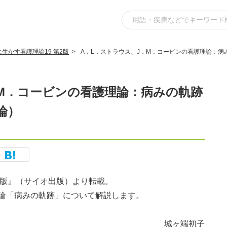
に生かす看護理論19 第2版
A．L．ストラウス、J．M．コービンの看護理論：
．M．コービンの看護理論：病みの軌跡
論）
第2版』（サイオ出版）より転載。
論「病みの軌跡」について解説します。
城ヶ端初子