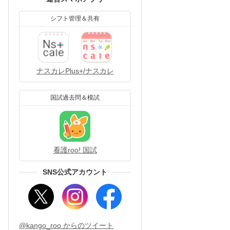
シフト管理＆共有
ナスカレPlus+/ナスカレ
国試過去問＆模試
看護roo! 国試
SNS公式アカウント
@kango_roo からのツイート