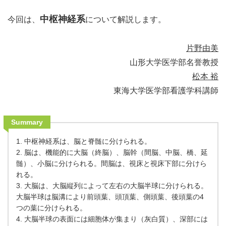
中枢神経系
今回は、
について解説します。
片野由美
山形大学医学部名誉教授
松本 裕
東海大学医学部看護学科講師
Summary
1. 中枢神経系は、脳と脊髄に分けられる。
2. 脳は、機能的に大脳（終脳）、脳幹（間脳、中脳、橋、延
髄）、小脳に分けられる。間脳は、視床と視床下部に分けら
れる。
3. 大脳は、大脳縦列によって左右の大脳半球に分けられる。
大脳半球は脳溝により前頭葉、頭頂葉、側頭葉、後頭葉の4
つの葉に分けられる。
4. 大脳半球の表面には細胞体が集まり（灰白質）、深部には