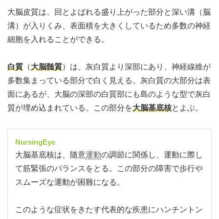
大脳皮質は、回とよばれる盛り上がった部分と深い溝（脳
溝）が入りくみ、表面積を大きくしているため多数の神経
細胞を入れることができる。
白質
（
大脳髄質
）は、灰白質より深部にあり、神経線維が
多数集まっている部分で白く見える。灰白質の大部分は表
面にあるが、大脳の深部の白質部にも島のような型で灰白
質が埋め込まれている。この部分を
大脳基底核
とよぶ。
NursingEye
大脳基底核は、随意
運動
の調節に関係し、運動に際し
て筋緊張のバランスをとる。この部分の障害で歩行や
スムーズな運動が困難になる。
このような症状をきたす代表的な疾患にハンチントン