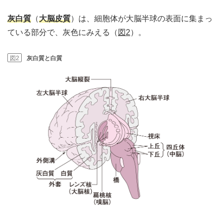
灰白質
（
大脳皮質
）は、細胞体が大脳半球の表面に集まっ
ている部分で、灰色にみえる（
図2
）。
図2
灰白質と白質