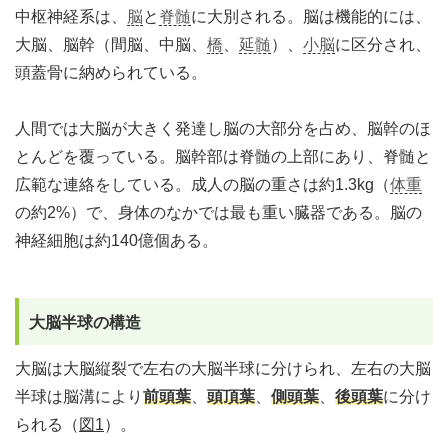
中枢神経系は、
脳
と
脊髄
に大別される。脳は機能的には、
大脳、脳幹（間脳、中脳、
橋
、
延髄
）、
小脳
に区分され、
頭蓋骨に納められている。
人間では大脳が大きく発達し脳の大部分を占め、脳幹のほ
とんどを覆っている。脳幹部は脊髄の上部にあり、脊髄と
広範な連絡をしている。成人の脳の重さは約1.3kg（
体重
の約2%）で、身体のなかでは最も重い臓器である。脳の
神経細胞は約140億個ある。
大脳半球の構造
大脳は大脳縦裂で左右の大脳半球に分けられ、左右の大脳
半球は脳溝により
前頭葉
、
頭頂葉
、
側頭葉
、
後頭葉
に分け
られる（
図1
）。