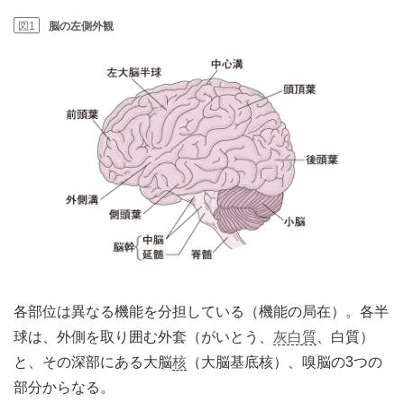
図1
脳の左側外観
各部位は異なる機能を分担している（機能の局在）。各半
球は、外側を取り囲む外套（がいとう、
灰白質
、白質）
と、その深部にある大脳
核
（大脳基底核）、嗅脳の3つの
部分からなる。