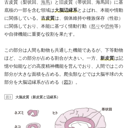
古皮質（梨状回、
海馬
）と旧皮質（帯状回、海馬回）に基
底核の一部を含む領域は
大脳辺縁系
とよばれ、本能や情動
に関係している。
古皮質
は、個体維持や種族保存（性欲）
に関係しており、本能に基づく情動行動（
怒り
や
恐怖
等）
や自律機能に重要な役割を果たす。
この部分は人間も動物も共通した機能であるが、下等動物
ほど、この部分が占める割合が大きい。一方、
新皮質
は記
憶や知能などの高度精神機能を営んでおり、人間ではこの
部分が大きな面積を占める。爬虫類などでは大脳半球の大
部分を大脳辺縁系が占める（
図3
）。
図3
大脳皮質（新皮質と辺縁系）