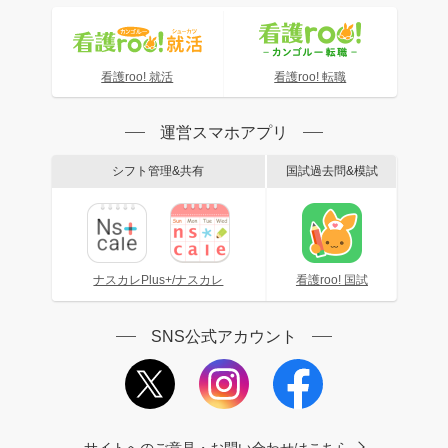
看護roo! 就活
看護roo! 転職
運営スマホアプリ
シフト管理&共有
国試過去問&模試
ナスカレPlus+/ナスカレ
看護roo! 国試
SNS公式アカウント