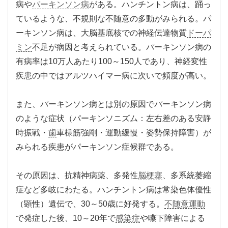
病や
パーキンソン病
がある。ハンチントン病は、踊っ
ているような、不規則な不随意の多動がみられる。パ
ーキンソン病は、大脳基底核での神経伝達物質
ドーパ
ミン
不足が病因と考えられている。パーキンソン病の
有病率は10万人あたり100～150人であり、神経変性
疾患の中ではアルツハイマー病に次いで頻度が高い。
また、パーキンソン病とは別の原因でパーキンソン病
のような症状（パーキンソニズム：左右差のある安静
時振戦・
歯
車様筋強剛・運動緩慢・姿勢保持障害）が
みられる疾患がパーキンソン症候群である。
その原因は、抗精神病薬、多発性
脳梗塞
、多系統萎縮
症など多岐にわたる。ハンチントン病は常染色体優性
（顕性）遺伝で、30～50歳に好発する。
不随意運動
で発症した後、10～20年で
感染症
や嚥下障害による