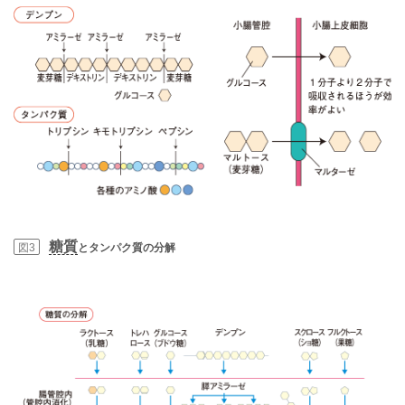
糖質
図3
とタンパク質の分解