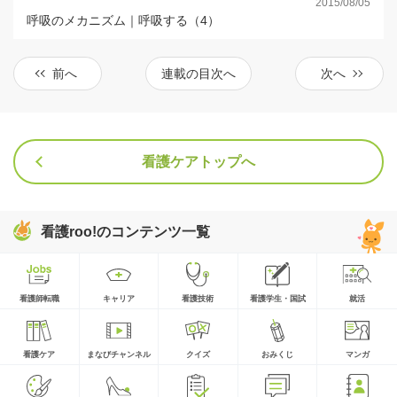
2015/08/05
呼吸のメカニズム｜呼吸する（4）
前へ
連載の目次へ
次へ
看護ケアトップへ
看護roo!のコンテンツ一覧
看護師転職
キャリア
看護技術
看護学生・国試
就活
看護ケア
まなびチャンネル
クイズ
おみくじ
マンガ