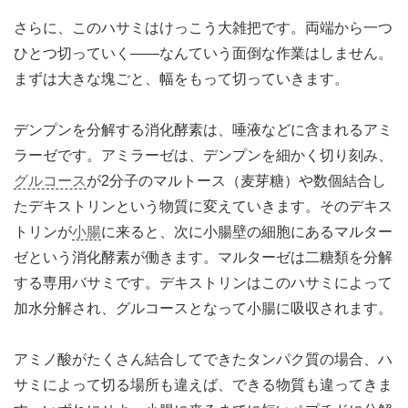
さらに、このハサミはけっこう大雑把です。両端から一つ
ひとつ切っていく――なんていう面倒な作業はしません。
まずは大きな塊ごと、幅をもって切っていきます。
デンプンを分解する消化酵素は、唾液などに含まれるアミ
ラーゼです。アミラーゼは、デンプンを細かく切り刻み、
グルコース
が2分子のマルトース（麦芽糖）や数個結合し
たデキストリンという物質に変えていきます。そのデキス
トリンが
小腸
に来ると、次に小腸壁の細胞にあるマルター
ゼという消化酵素が働きます。マルターゼは二糖類を分解
する専用バサミです。デキストリンはこのハサミによって
加水分解され、グルコースとなって小腸に吸収されます。
アミノ酸がたくさん結合してできたタンパク質の場合、ハ
サミによって切る場所も違えば、できる物質も違ってきま