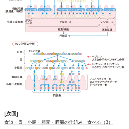
[次回]
食道・胃・小腸・胆嚢・膵臓の仕組み｜食べる（3）