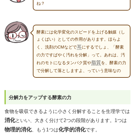
ね？
酵素には化学変化のスピードを上げる触媒（し
ょくばい）としての作用があります。ほらよ
耳
く、洗剤のCMなどで
にするでしょ、「酵素
の力ですばやく汚れを分解」って。あれは、汚
脂質
れのモトになるタンパク質や
を、酵素の力
で分解して落としますよ、っていう意味なの
分解力をアップする酵素の力
食物を吸収できるように小さく分解することを生理学では
消化
といい、大きく分けて2つの段階があります。1つは
物理的消化
化学的消化
、もう1つは
です。