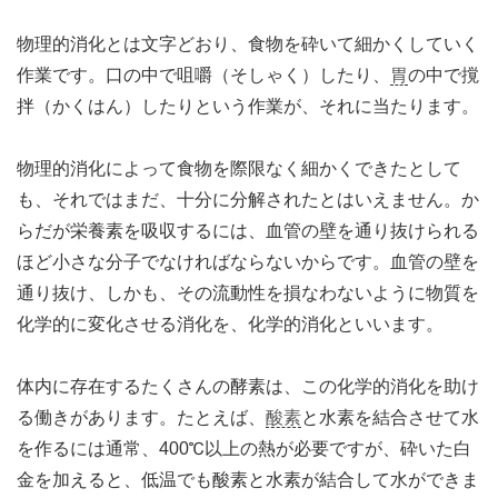
物理的消化とは文字どおり、食物を砕いて細かくしていく
作業です。口の中で咀嚼（そしゃく）したり、
胃
の中で撹
拌（かくはん）したりという作業が、それに当たります。
物理的消化によって食物を際限なく細かくできたとして
も、それではまだ、十分に分解されたとはいえません。か
らだが栄養素を吸収するには、血管の壁を通り抜けられる
ほど小さな分子でなければならないからです。血管の壁を
通り抜け、しかも、その流動性を損なわないように物質を
化学的に変化させる消化を、化学的消化といいます。
体内に存在するたくさんの酵素は、この化学的消化を助け
る働きがあります。たとえば、
酸素
と水素を結合させて水
を作るには通常、400℃以上の熱が必要ですが、砕いた白
金を加えると、低温でも酸素と水素が結合して水ができま