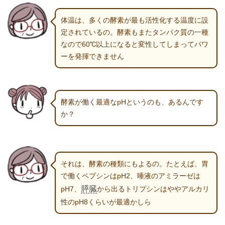
体温は、多くの酵素が最も活性化する温度に設
定されているの。酵素もまたタンパク質の一種
なので60℃以上になると変性してしまってパワ
ーを発揮できません
酵素が働く最適なpHというのも、あるんです
か？
それは、酵素の種類にもよるの。たとえば、胃
で働くペプシンはpH2、唾液のアミラーゼは
膵臓
pH7、
から出るトリプシンはややアルカリ
性のpH8くらいが最適かしら