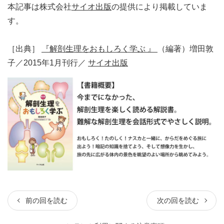
本記事は株式会社
サイオ出版
の提供により掲載していま
す。
［出典］
『解剖生理をおもしろく学ぶ 』
（編著）増田敦
子／2015年1月刊行／
サイオ出版
前の回を読む
次の回を読む