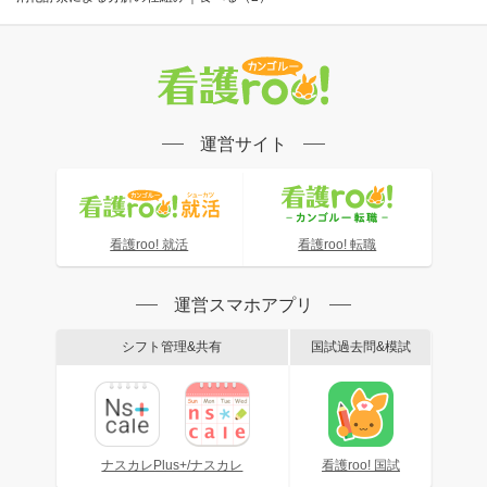
運営サイト
看護roo! 就活
看護roo! 転職
運営スマホアプリ
シフト管理&共有
国試過去問&模試
ナスカレPlus+/ナスカレ
看護roo! 国試