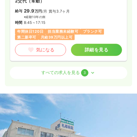
2交代（常勤）
一時募集休止
日勤のみ（常勤）
29.9
給与
万円
/月
賞与3.7ヶ月
24.5
給与
万円〜
/月
賞与4ヶ月
※経験10年の例
※一例
時間
8:45～17:15
時間
8:45～17:00
年間休日120日
担当業務未経験可
ブランク可
年間休日120日
第二新卒可
月給24万円以上可
第二新卒可
月給39万円以上可
気になる
詳細を見る
気になる
詳細を見る
透析
一般＋療養
正看護師
すべての求人を見る
3
一時募集休止
日勤のみ（常勤）
26.5
給与
万円
/月
賞与4ヶ月
※経験19年の例
時間
8:45～17:15
第二新卒可
月給26万円以上可
気になる
詳細を見る