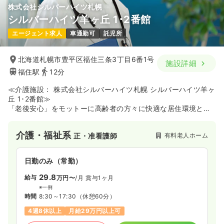
株式会社シルバーハイツ札幌
気になる
詳細を見る
シルバーハイツ羊ヶ丘 1･2番館
エージェント求人
車通勤可
託児所
その他
一般病院
正看護師
北海道札幌市豊平区福住三条3丁目6番1号
施設詳細
福住駅
12分
日勤のみ（常勤）
≪介護施設： 株式会社シルバーハイツ札幌 シルバーハイツ羊ヶ
22.9
給与
万円〜
/月
賞与4.5ヶ月
丘 1･2番館≫
※経験4年の例
「老後安心」をモットーに高齢者の方々に快適な居住環境と介
時間
8:45～17:15
（休憩60分）
護サービスを始めとする各種サービスを提供する企業であり、
土日祝休み
年間休日120日
月給24万円以上可
介護保険法の指定特定施設入所者生活介護事業所です。
介護・福祉系
有料老人ホーム
正・准看護師
気になる
詳細を見る
日勤のみ（常勤）
29.8
給与
万円〜
/月
賞与1ヶ月
外来
一般病院
正看護師
※一例
時間
8:30～17:30
（休憩60分）
一時募集休止
日勤のみ（常勤）
4週8休以上
月給29万円以上可
21.4
給与
万円
/月
賞与4.5ヶ月