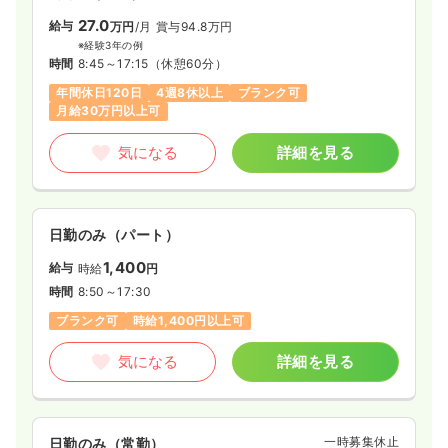
いく看護を追求することができます。
また、同院の看護師は20～30代を中心に子育て中の方が多く、
27.0
給与
万円
/月
賞与94.8万円
小さなお子さんがいる方は、法人内の託児所を利用したり、時
※経験3年の例
短勤務制度を活用したりしています。
時間
8:45～17:15
（休憩60分）
残業は平均10時間未満で、年間休日は120日、希望休は月3日ま
年間休日120日
4週8休以上
ブランク可
で取得できるほか、お休みの希望も通りやすいので、子育て中
月給30万円以上可
の方にもおすすめの職場です。
気になる
詳細を見る
日勤のみ（パート）
1,400
給与
時給
円
時間
8:50～17:30
ブランク可
時給1,400円以上可
気になる
詳細を見る
一時募集休止
日勤のみ（常勤）