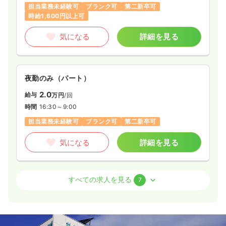
担当業務未経験可
ブランク可
第二新卒可
時給1,600円以上可
気になる
詳細を見る
夜勤のみ（パート）
2.0
給与
万円
/回
時間
16:30～9:00
担当業務未経験可
ブランク可
第二新卒可
気になる
詳細を見る
外来
一般＋療養
正・准看護師
すべての求人を見る
7
2交代（常勤）
給与
お問い合わせください