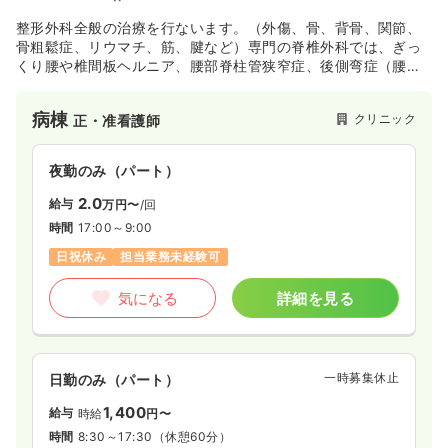
時間
8:40～17:00
整形外科全般の治療を行ないます。（外傷、骨、背骨、関節、
日祝休み
年間休日124日
第二新卒可
骨粗鬆症、リウマチ、筋、腱など）専門の脊椎外科では、ぎっ
月給32万円以上可
くり腰や椎間板ヘルニア、腰部脊柱管狭窄症、後側弯症（腰曲
がり）の手術も実施しており、外来、入院、手術、リハビリま
気になる
詳細を見る
で一貫した治療を行なっています。
病棟
クリニック
正・准看護師
夜勤のみ（パート）
一時募集休止
日勤のみ（パート）
2.0
給与
万円〜
/回
1,300
給与
時給
円〜
時間
17:00～9:00
時間
8:45～17:00
（休憩60分）
日祝休み
担当業務未経験可
日祝休み
第二新卒可
時給1,300円以上可
気になる
詳細を見る
気になる
詳細を見る
一時募集休止
透析
日勤のみ（パート）
一般＋療養
正・准看護師
1,400
給与
時給
円〜
一時募集休止
日勤のみ（常勤）
時間
8:30～17:30
（休憩60分）