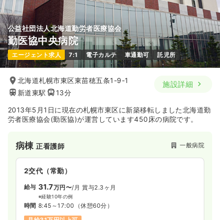
気になる
詳細を見る
公益社団法人北海道勤労者医療協会
勤医協中央病院
内視鏡
一般病院
正看護師
エージェント求人
7:1
電子カルテ
車通勤可
託児所
一時募集休止
日勤のみ（常勤）
北海道札幌市東区東苗穂五条1-9-1
施設詳細
20.8〜24.2
給与
万円
/月
賞与4ヶ月
新道東駅
13分
※一例
時間
9:00～17:00
2013年5月1日に現在の札幌市東区に新築移転しました北海道勤
日祝休み
月給24万円以上可
労者医療協会(勤医協)が運営しています450床の病院です。
気になる
詳細を見る
病棟
一般病院
正看護師
その他
2交代（常勤）
一般病院
正看護師
31.7
給与
万円〜
/月
賞与2.3ヶ月
一時募集休止
日勤のみ（常勤）
※経験10年の例
時間
8:45～17:00
（休憩60分）
20.2〜25.0
給与
万円
/月
賞与2回
月給31万円以上可