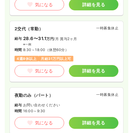
気になる
詳細を見る
※経験5年の例
時間
8:45～17:15
日祝休み
4週8休以上
オンコールあり
ブランク可
月給23万円以上可
一時募集休止
2交代（常勤）
気になる
詳細を見る
28.6〜31.1
給与
万円
/月
賞与2ヶ月
※一例
時間
8:30～18:00
（休憩60分）
4週8休以上
月給31万円以上可
一時募集休止
日勤のみ（パート）
気になる
詳細を見る
1,500
給与
時給
円
時間
8:45～17:15
日祝休み
オンコールあり
ブランク可
時給1,500円以上可
一時募集休止
夜勤のみ（パート）
気になる
詳細を見る
給与
お問い合わせください
時間
16:00～9:30
気になる
詳細を見る