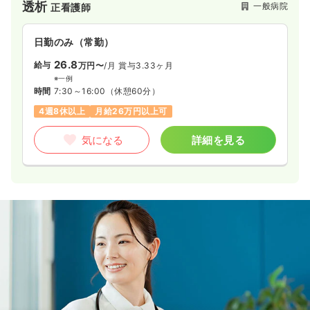
透析
ICU系
一般病院
正看護師
一般病院
正看護師
日勤のみ（常勤）
2交代（常勤）
26.8
29.3
給与
万円〜
/月
賞与3.33ヶ月
給与
万円
/月
賞与4.5ヶ月
※一例
※経験3年の例
時間
7:30～16:00
（休憩60分）
時間
8:45～17:15
4週8休以上
月給26万円以上可
年間休日120日
4週8休以上
ブランク可
月給29万円以上可
気になる
詳細を見る
気になる
詳細を見る
救急外来
一般病院
正看護師
2交代（常勤）
27.4
給与
万円
/月
賞与4.5ヶ月
※経験4年の例
時間
8:45～17:15
年間休日120日
4週8休以上
月給30万円以上可