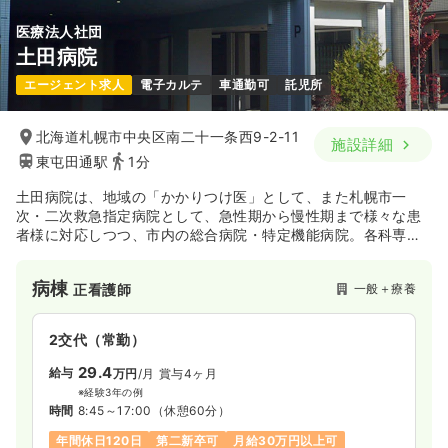
医療法人社団
土田病院
エージェント求人
電子カルテ
車通勤可
託児所
北海道札幌市中央区南二十一条西9-2-11
施設詳細
東屯田通駅
1分
土田病院は、地域の「かかりつけ医」として、また札幌市一
次・二次救急指定病院として、急性期から慢性期まで様々な患
者様に対応しつつ、市内の総合病院・特定機能病院。各科専門
病院ともに密連携を保ち、それぞれの患者様に必要な、より高
度な医療も速やかに提供し得る体制を整えています。
病棟
一般＋療養
正看護師
また、診療科に関しては幅広く内科系を中心として、外科・内
科を幅広く受け入れております。
合わせて、急性期～地域包括～療養迄と一連の治療過程の医療
2交代（常勤）
提供を行っております。
そのため、キャリアのご思考性の変化やライフプランの変動が
29.4
給与
万円
/月
賞与4ヶ月
あったとしても長期で就業のできる環境です。
※経験3年の例
時間
8:45～17:00
（休憩60分）
年間休日120日
第二新卒可
月給30万円以上可