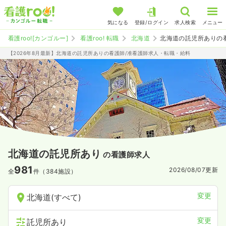
気になる
登録/ログイン
求人検索
メニュー
看護roo![カンゴルー]
看護roo! 転職
北海道
北海道の託児所ありの
【2026年8月最新】北海道の託児所ありの看護師/准看護師求人・転職・給料
北海道の託児所あり
の看護師求人
981
2026/08/07
更新
全
件（384施設）
変更
北海道(すべて)
変更
託児所あり