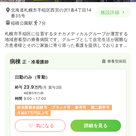
一時募集休止
日勤のみ（常勤）
23.2
給与
万円
/月
賞与4ヶ月
※経験6年の例
北海道札幌市手稲区西宮の沢1条4丁目14
19.3〜32.8
施設詳細
給与
万円
/月
賞与4.5ヶ月
時間
8:30～17:30
番35号
※一例
稲積公園駅
7分
日祝休み
年間休日125日
担当業務未経験可
時間
8:40～17:00
月給36万円以上可
日祝休み
月給32万円以上可
札幌市手稲区に位置するタナカメディカルグループが運営する
地域密着型の療養病院です。グループとして在宅生活が困難な
気になる
詳細を見る
気になる
詳細を見る
方患者様とそのご家族に寄り添った看護を提供しております。
タナカメディカルグループは、札幌田中病院を中心に3つの病院
と、介護施設などを複数運営しています。特に宮の沢病院では
病棟
療養型病院
正・准看護師
基本疾患や後遺症のため医療が必要となる方への、快適な療養
一時募集休止
日勤のみ（パート）
環境の提供を目指し努めています。主に、内科の保存的治療を
行うとともに、胃ろう造設、気管切開術などの外科系処置など
1,500〜1,600
給与
時給
円
日勤のみ（常勤）
患者様の病状に適した医療を提供をしています。
時間
8:30～17:30
23.9
給与
万円
/月
賞与2回
日祝休み
担当業務未経験可
時給1,600円以上可
※経験5年の例
時間
9:00～17:00
気になる
詳細を見る
担当業務未経験可
ブランク可
新卒可
第二新卒可
月給27万円以上可
気になる
詳細を見る