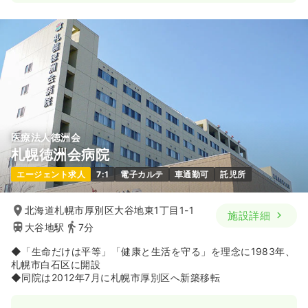
2交代（常勤）
27.7
給与
万円
/月
賞与4.5ヶ月
※経験6年の例
時間
8:45～17:15
土日祝休み
年間休日120日
オンコールあり
ブランク可
月給27万円以上可
気になる
詳細を見る
医療法人徳洲会
札幌徳洲会病院
一時募集休止
日勤のみ（パート）
エージェント求人
7:1
電子カルテ
車通勤可
託児所
1,500
給与
時給
円〜
時間
9:00～17:15
（休憩60分）
北海道札幌市厚別区大谷地東1丁目1-1
施設詳細
大谷地駅
7分
土日祝休み
オンコールあり
ブランク可
時給1,500円以上可
◆「生命だけは平等」「健康と生活を守る」を理念に1983年、
札幌市白石区に開設
気になる
詳細を見る
◆同院は2012年7月に札幌市厚別区へ新築移転