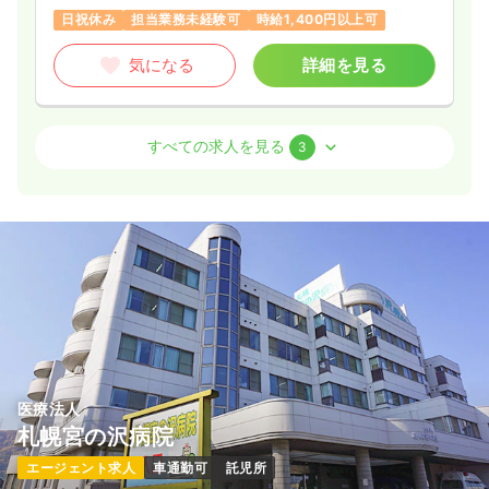
21.9〜26.7
給与
日祝休み
担当業務未経験可
時給1,400円以上可
万円
/月
賞与4.5ヶ月
※一例
時間
8:45～17:00
気になる
詳細を見る
ブランク可
第二新卒可
月給26万円以上可
気になる
詳細を見る
外来
クリニック
正・准看護師
すべての求人を見る
3
日勤のみ（パート）
一時募集休止
日勤のみ（パート）
1,200〜1,400
給与
時給
円
時間
8:30～12:30
1,300
給与
時給
円〜
日祝休み
時給1,400円以上可
時間
8:45～17:00
ブランク可
第二新卒可
時給1,300円以上可
気になる
詳細を見る
気になる
詳細を見る
オペ室(手術室)
クリニック
正・准看護師
医療法人
札幌宮の沢病院
内視鏡
一般＋療養
正・准看護師
日勤のみ（常勤）
エージェント求人
車通勤可
託児所