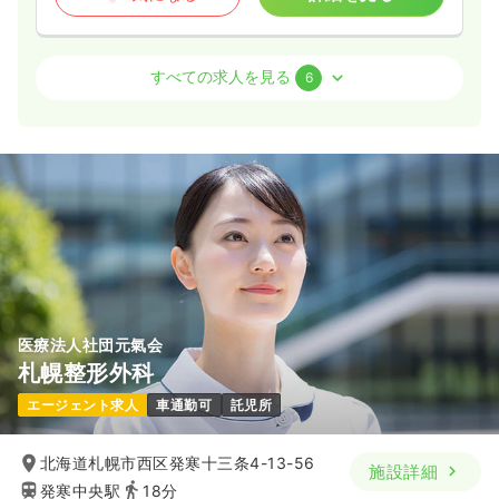
オペ室(手術室)
一般＋療養
正看護師
すべての求人を見る
6
日勤のみ（常勤）
26.0
給与
万円
/月
賞与4.5ヶ月
※経験6年の例
時間
8:45～17:00
（休憩60分）
日祝休み
担当業務未経験可
ブランク可
月給34万円以上可
気になる
詳細を見る
医療法人社団元氣会
札幌整形外科
外来
一般＋療養
正・准看護師
エージェント求人
車通勤可
託児所
一時募集休止
日勤のみ（常勤）
北海道札幌市西区発寒十三条4-13-56
施設詳細
19.3〜32.8
給与
万円
/月
賞与4.5ヶ月
発寒中央駅
18分
※一例