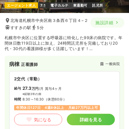
エージェント求人
7:1
電子カルテ
車通勤可
託児所
北海道札幌市中央区南３条西６丁目４−２
施設詳細
すすきの駅
5分
札幌市中央区に位置する呼吸器に特化した99床の病院です。年
間休日数119日以上に加え、24時間託児所を完備しており20
代・30代の看護師様が多く活躍しています！
患者さんや家族に「三条に来てよかった」と言われることはも
ちろんですが、看護職員にも選ばれる看護部でありたいと思い
病棟
一般病院
正看護師
ます。専門職として自覚と誇りを持ち働きがいのある職場にな
ること、また職員同士もお互い思いやり、笑顔がたえない看護
部を目指し努力していきます。
2交代（常勤）
27.3
給与
万円
/月
賞与4ヶ月
※経験3年の例
時間
8:30～16:30
（休憩60分）
年間休日127日
4週8休以上
月給27万円以上可
気になる
詳細を見る