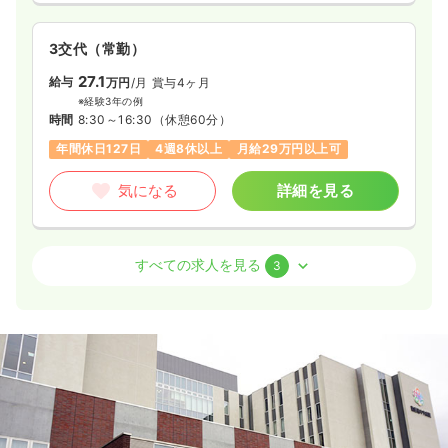
3交代（常勤）
27.1
給与
万円
/月
賞与4ヶ月
※経験3年の例
時間
8:30～16:30
（休憩60分）
年間休日127日
4週8休以上
月給29万円以上可
気になる
詳細を見る
オペ室(手術室)
一般病院
正看護師
すべての求人を見る
3
一時募集休止
日勤のみ（常勤）
24.3
給与
万円
/月
賞与4ヶ月
※経験4年の例
時間
9:00～17:30
土日祝休み
年間休日127日
第二新卒可
月給27万円以上可