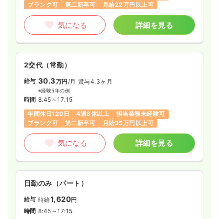
年間休日120日
4週8休以上
オンコールあり
ブランク可
第二新卒可
月給22万円以上可
月給29万円以上可
気になる
詳細を見る
気になる
詳細を見る
2交代（常勤）
30.3
給与
万円
/月
賞与4.3ヶ月
※経験5年の例
時間
8:45～17:15
年間休日120日
4週8休以上
担当業務未経験可
ブランク可
第二新卒可
月給35万円以上可
気になる
詳細を見る
日勤のみ（パート）
1,620
給与
時給
円
時間
8:45～17:15