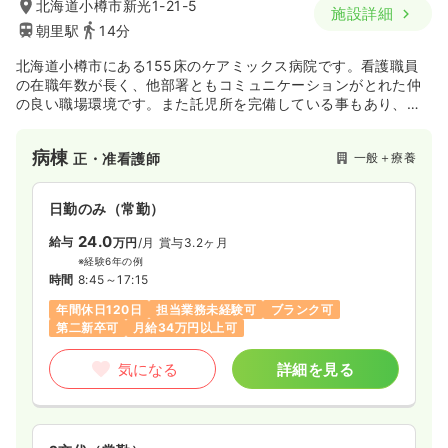
北海道小樽市新光1-21-5
施設詳細
27.3
給与
万円〜
/月
賞与4ヶ月
朝里駅
14分
※一例
時間
10:00～19:00
（休憩60分）
北海道小樽市にある155床のケアミックス病院です。看護職員
年間休日120日
月給27万円以上可
の在職年数が長く、他部署ともコミュニケーションがとれた仲
の良い職場環境です。また託児所を完備している事もあり、多
数のママさんナースが活躍されています。
気になる
詳細を見る
病棟
一般＋療養
正・准看護師
一時募集休止
2交代（常勤）
日勤のみ（常勤）
31.7〜33.7
給与
24.0
万円
/月
賞与4ヶ月
給与
万円
/月
賞与3.2ヶ月
※一例
※経験6年の例
時間
8:00～17:00
（休憩60分）
時間
8:45～17:15
年間休日120日
月給33万円以上可
年間休日120日
担当業務未経験可
ブランク可
第二新卒可
月給34万円以上可
気になる
詳細を見る
気になる
詳細を見る
その他
一般＋療養
正看護師