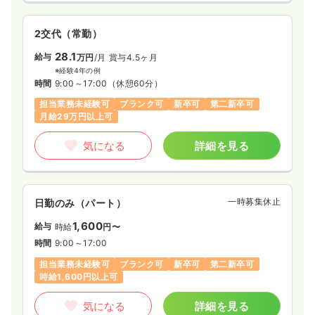
2交代（常勤）
28.1
給与
万円
/月
賞与4.5ヶ月
※経験4年の例
時間
9:00～17:00
（休憩60分）
担当業務未経験可
ブランク可
新卒可
第二新卒可
月給29万円以上可
気になる
詳細を見る
一時募集休止
日勤のみ（パート）
1,600
給与
時給
円〜
時間
9:00～17:00
担当業務未経験可
ブランク可
新卒可
第二新卒可
時給1,600円以上可
気になる
詳細を見る