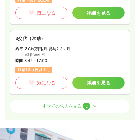
※一例
時間
9:00～17:00
気になる
詳細を見る
土日祝休み
年間休日127日
第二新卒可
月給25万円以上可
気になる
詳細を見る
3交代（常勤）
27.5
給与
万円
/月
賞与2.3ヶ月
※経験3年の例
時間
8:45～17:00
月給38万円以上可
気になる
詳細を見る
透析
一般病院
正看護師
すべての求人を見る
2
日勤のみ（常勤）
27.3
給与
万円〜
/月
賞与2.9ヶ月
※経験10年の例