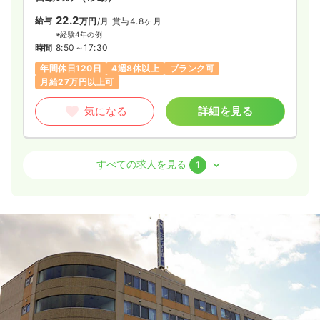
22.2
給与
万円
/月
賞与4.8ヶ月
※経験4年の例
時間
8:50～17:30
年間休日120日
4週8休以上
ブランク可
月給27万円以上可
気になる
詳細を見る
その他
一般＋療養
正看護師
すべての求人を見る
1
一時募集休止
日勤のみ（常勤）
20.4
給与
万円〜
/月
賞与4.7ヶ月
※一例
時間
8:50～17:30
（休憩58分）
土日祝休み
年間休日120日
月給20万円以上可
気になる
詳細を見る