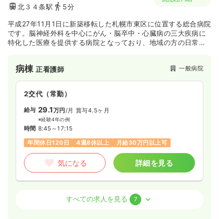
北３４条駅
5分
平成27年11月1日に新築移転した札幌市東区に位置する総合病院
です。脳神経外科を中心にがん・脳卒中・心臓病の三大疾病に
特化した医療を提供する病院となっており、地域の方の日常生
活に近い距離で救急医療を展開してます。また、予防医療にも
力をいれており健康診断や保健指導を中心に皆様の健康を守る
病棟
一般病院
正看護師
機能を有してます。さらに禎心会グループでは病院、介護、訪
問看護ステーションなどがあり、広く医療を提供しておりま
す。法人全体で良質な医療や介護を提供し、地域社会の発展や
2交代（常勤）
繁栄に貢献しております。
29.1
給与
万円
/月
賞与4.5ヶ月
※経験4年の例
時間
8:45～17:15
年間休日120日
4週8休以上
月給30万円以上可
気になる
詳細を見る
オペ室(手術室)
一般病院
正看護師
すべての求人を見る
7