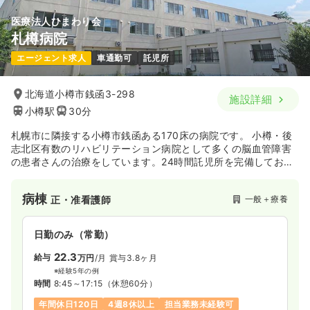
医療法人ひまわり会
オペ室(手術室)
一般＋療養
正・准看護師
札樽病院
エージェント求人
車通勤可
託児所
一時募集休止
日勤のみ（常勤）
26.2
給与
万円
/月
賞与4ヶ月
北海道小樽市銭函3-298
施設詳細
※経験3年の例
小樽駅
30分
時間
8:45～17:15
日祝休み
第二新卒可
月給26万円以上可
札幌市に隣接する小樽市銭函ある170床の病院です。 小樽・後
志北区有数のリハビリテーション病院として多くの脳血管障害
の患者さんの治療をしています。24時間託児所を完備してお
気になる
詳細を見る
り、多数のママさんナースが活躍中です。
病棟
一般＋療養
正・准看護師
訪問看護
一般＋療養
正看護師
日勤のみ（常勤）
一時募集休止
日勤のみ（常勤）
22.3
給与
万円
/月
賞与3.8ヶ月
23.3〜29.4
給与
万円
/月
賞与4ヶ月
※経験5年の例
※一例
時間
8:45～17:15
（休憩60分）
時間
8:45～17:15
年間休日120日
4週8休以上
担当業務未経験可