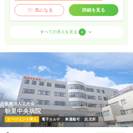
気になる
詳細を見る
訪問看護
一般＋療養
正看護師
すべての求人を見る
4
日勤のみ（常勤）
25.1
給与
万円〜
/月
賞与4ヶ月
※一例
時間
8:45～17:00
（休憩60分）
日祝休み
年間休日120日
オンコールあり
月給25万円以上可
気になる
詳細を見る
医療法人北光会
朝里中央病院
介護・福祉系
一般＋療養
正看護師
エージェント求人
電子カルテ
車通勤可
託児所
一時募集休止
日勤のみ（常勤）