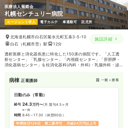
医療法人菊郷会
札幌センチュリー病院
エージェント求人
電子カルテ
車通勤可
託児所
北海道札幌市白石区菊水元町五条3-5-10
施設詳細
白石（札幌市営）駅
12分
透析医療と消化器疾患に特化した150床の病院です。「人工透
析センター」「乳腺センター」「内視鏡センター」「肝胆膵・
消化器病センター」を柱消化器科(内科・外科)・乳腺外科・泌
尿器科・整形外科・循環器内科の診療を行なっています！透析
センターでは入院を必要とする重篤な透析患者さまを、全道か
病棟
一般＋療養
正看護師
ら積極的に受け容れています。また消化器の治療に関しまして
は、平成19年1月1日に日本消化器病学会の認定施設（北海道大
学病院関連施設）に認定されており最先端の治療を患者さまに
日勤のみ（常勤）
提供しています。
24.3
給与
万円〜
/月
賞与4.5ヶ月
※一例
時間
8:45～17:30
（休憩60分）
年間休日124日
第二新卒可
月給24万円以上可