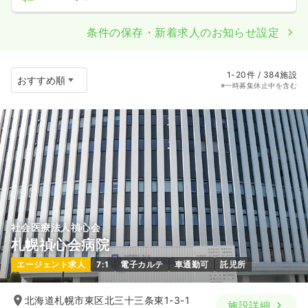
条件の保存・新着求人のお知らせ設定
1-20件 / 384施設
※一時募集休止中を含む
社会医療法人禎心会
札幌禎心会病院
エージェント求人
7:1
電子カルテ
車通勤可
託児所
北海道札幌市東区北三十三条東1-3-1
施設詳細