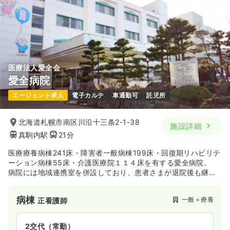
時間
8:45～17:00
（休憩60分）
日曜休み
月給27万円以上可
気になる
詳細を見る
医療法人愛全会
オペ室(手術室)
一般病院
正看護師
愛全病院
エージェント求人
電子カルテ
車通勤可
託児所
2交代（常勤）
26.3
給与
万円
/月
賞与2.9ヶ月
北海道札幌市南区川沿十三条2-1-38
施設詳細
※経験5年の例
真駒内駅
21分
時間
8:45～17:00
第二新卒可
月給26万円以上可
医療療養病棟241床・障害者一般病棟199床・回復期リハビリテ
ーション病棟55床・介護医療院１１４床を有する愛全病院。
病院には地域連携室を併設しており、患者さまが退院後も継続
気になる
詳細を見る
して医療・介護支援を受けられる体制を整えています。
同院では患者さま一人ひとりの症状や生活スタイルに合わせた
病棟
一般＋療養
正看護師
サポートを行っており、認知症の患者さまに対してのケアでは
身体拘束なしを実践しているのが特徴です。そのため、「患者
さまファーストの看護がしたい」という方は、ご自身の納得の
2交代（常勤）