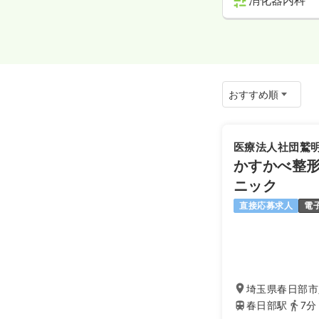
消化器内科
医療法人社団鷲
かすかべ整形
ニック
直接応募求人
電
埼玉県春日部市八
春日部駅
7分