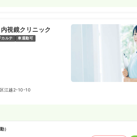
・内視鏡クリニック
子カルテ
車通勤可
江越2ｰ10ｰ10
勤）