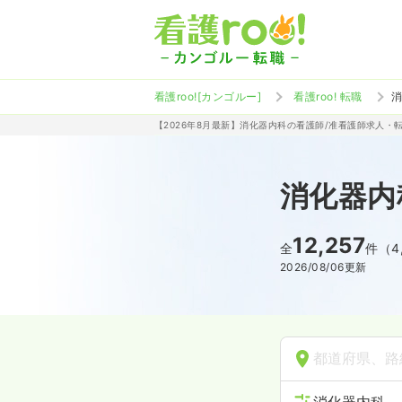
看護roo![カンゴルー]
看護roo! 転職
【2026年8月最新】消化器内科の看護師/准看護師求人・
消化器内
12,257
全
件（4
2026/08/06
更新
都道府県、路