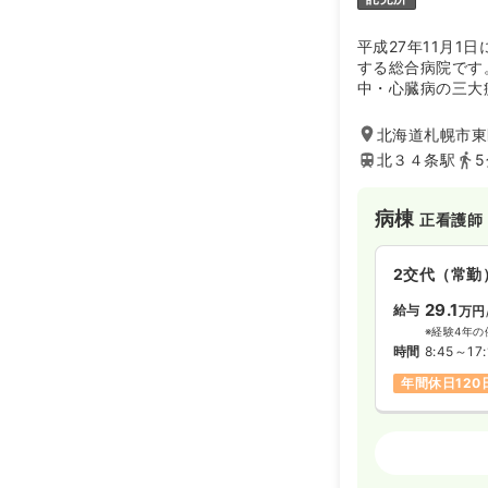
平成27年11月1
する総合病院です
中・心臓病の三大
院となっており、
救急医療を展開し
北海道札幌市東区
いれており健康診
北３４条駅
を守る機能を有し
は病院、介護、訪
広く医療を提供し
病棟
正看護師
療や介護を提供し
ております。
2交代（常勤
29.1
給与
万円
※経験4年の
時間
8:45～17:
年間休日120
オペ室(手術