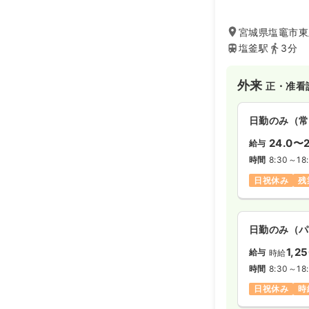
ております。
地域の皆様から信
宮城県塩竈市東玉
塩釜駅
3分
外来
正・准看
日勤のみ（常
24.0〜2
給与
時間
8:30～18
日祝休み
残
日勤のみ（パ
1,2
給与
時給
時間
8:30～18
日祝休み
時