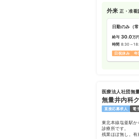
外来
正・准看
日勤のみ（常
30.0
給与
万
時間
8:30～18
日祝休み
年
医療法人社団無
無量井内科
直接応募求人
電
東北本線塩釜駅か
診療所です。
残業ほぼ無し。有