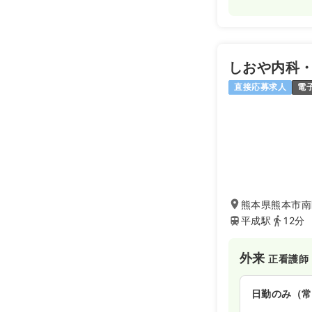
しおや内科
直接応募求人
電
熊本県熊本市南区
平成駅
12分
外来
正看護師
日勤のみ（常