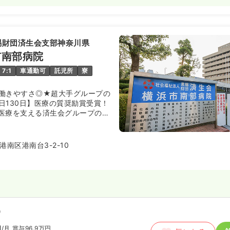
）
/月
賞与4.5ヶ月
気になる
例
賜財団済生会支部神奈川県
15
市南部病院
年間休日120日
オンコールあり
ブランク可
以上可
7:1
車通勤可
託児所
寮
働きやすさ◎★超大手グループの
日130日】医療の質奨励賞受賞！
ート）
医療を支える済生会グループの総
00
円〜
医療機能評価機構認定病院とされ
気になる
術を利用者に提供しています。
15
（休憩60分）
台」駅から徒歩3分と通勤にも非常
南区港南台3-2-10
オンコールあり
ブランク可
円以上可
師
）
）
円
/月
賞与96.9万円
円
/月
賞与4.5ヶ月