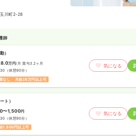
頼される診療を行っております。
川町2-28
護師
勤）
8.0
万円
/月
賞与3.2ヶ月
気になる
:30
（休憩90分）
業なし
月給28万円以上可
ート）
50〜1,500
円
気になる
:30
（休憩90分）
給1,500円以上可