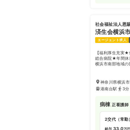
2交代（常勤
27.7
給与
万円
※経験6年の
社会福祉法人恩
時間
8:45～17:
済生会横浜
土日祝休み
月給27万円
エージェント求人
【福利厚生充実★
総合病院★年間休
日勤のみ（パ
横浜市南部地域の
1,5
給与
時給
合病院です。日本
ており高い医療技
時間
9:00～17:
JR根岸線「港南
神奈川県横浜市港
土日祝休み
に便利です。
港南台駅
3分
時給1,500
病棟
正看護師
ICU系
正看護
2交代（常勤
2交代（常勤
33.0
給与
万
29.3
給与
万