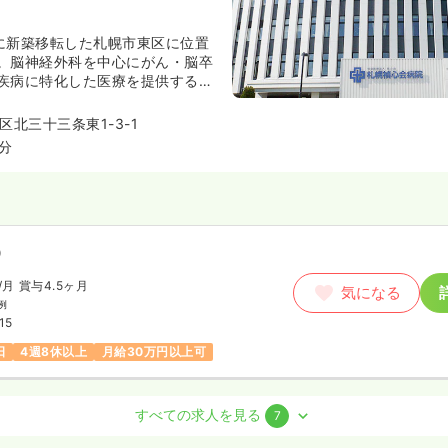
日に新築移転した札幌市東区に位置
。脳神経外科を中心にがん・脳卒
疾病に特化した医療を提供する病
地域の方の日常生活に近い距離で
てます。また、予防医療にも力を
北三十三条東1-3-1
断や保健指導を中心に皆様の健康
5分
てます。さらに禎心会グループで
問看護ステーションなどがあり、
ております。法人全体で良質な医
、地域社会の発展や繁栄に貢献し
）
/月
賞与4.5ヶ月
気になる
例
15
日
4週8休以上
月給30万円以上可
室)
正看護師
すべての求人を見る
7