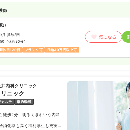
護師
勤）
円
/月
賞与2回
気になる
:50
（休憩90分）
間休日120日
ブランク可
月給30万円以上可
量井内科クリニック
クリニック
子カルテ
車通勤可
ら徒歩2分、明るくきれいな内科
給消化率も高く福利厚生も充実し