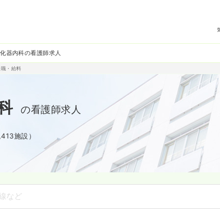
消化器内科の看護師求人
転職・給料
科
の看護師求人
,413施設）
線など