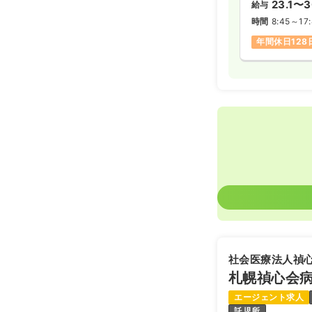
23.1〜3
給与
時間
8:45～17
年間休日128
社会医療法人禎
札幌禎心会
エージェント求人
託児所