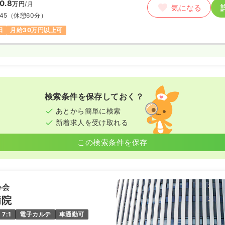
0.8
万円
/月
気になる
:45
（休憩60分）
日
月給30万円以上可
検索条件を保存しておく？
あとから簡単に検索
新着求人を受け取れる
この検索条件を保存
心会
病院
7:1
電子カルテ
車通勤可