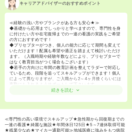
キャリアアドバイザーのおすすめポイント
≪経験の浅い方やブランクがある方も安心★≫
◆基礎から応用までしっかりと学べますので、専門性を身
に付けたい方や在宅復帰までの一連の看護の実践をご希望
の方におすすめです！
◆プリセプターがつき、個人の能力に応じて期間も変えて
いただけます！配属も希望や適正を踏まえて検討いただけ
ます。（入職時期や経験年数などにより、プリセプターで
はなく教育担当がつく場合もございます）
◆若手の方向けに年間の教育計画を整えてラダーで対応し
ているため、段階を追ってスキルアップができます！個人
によって異なりますが、ご入職から2～4ヶ月後くらいには
夜勤にも入れるようサポートして下さいます。
続きを読む
≪内科中心の看護が学べます★≫
◆現在内科疾患の患者様が8割を超えており、高齢者看護
を中心に在宅復帰を見据えた看護を一から学ぶことができ
ます！
≪専門性の高い環境でスキルアップ★急性期から回復期までの
≪家庭やプライベートとの両立★≫
一連の看護★綺麗な施設★年間休日125日★5～7連休取得可能
◆年間休日125日に加え、残業も月平均10時間程度ですの
★残業少なめ★マイカー通勤可能≫地域医療に強みをもつ病院