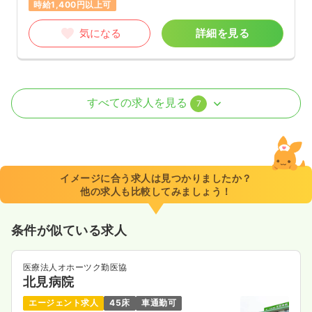
時給1,400円以上可
気になる
詳細を見る
外来
一般病院
正・准看護師
すべての求人を見る
7
日勤のみ（常勤）
21.9〜28.7
給与
万円
/月
賞与2ヶ月
※一例
イメージに合う求人は見つかりましたか？
時間
8:30～17:00
（休憩60分）
他の求人も比較してみましょう！
土日祝休み
年間休日124日
月給28万円以上可
条件が似ている求人
気になる
詳細を見る
医療法人オホーツク勤医協
北見病院
一時募集休止
日勤のみ（パート）
エージェント求人
45床
車通勤可
1,100〜1,500
給与
時給
円