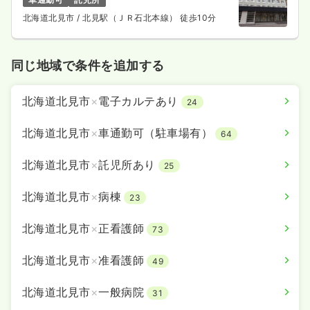
21.9〜28.7
給与
万円
/月
賞与2ヶ月
北海道北見市
/ 北見駅（ＪＲ石北本線） 徒歩10分
※一例
時間
8:30～17:00
（休憩60分）
年間休日124日
月給28万円以上可
同じ地域で条件を追加する
気になる
詳細を見る
北海道北見市
×
電子カルテあり
24
北海道北見市
×
車通勤可（駐車場有）
64
北海道北見市
×
託児所あり
25
北海道北見市
×
病棟
23
北海道北見市
×
正看護師
73
北海道北見市
×
准看護師
49
北海道北見市
×
一般病院
31