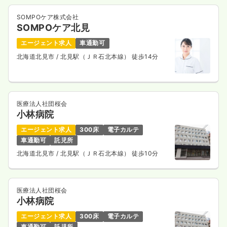
気になる
詳細を見る
SOMPOケア株式会社
SOMPOケア北見
エージェント求人
車通勤可
訪問診療
一般病院
正・准看護師
北海道北見市
/ 北見駅（ＪＲ石北本線） 徒歩14分
一時募集休止
日勤のみ（常勤）
21.9〜28.7
給与
万円
/月
賞与2ヶ月
医療法人社団桜会
※一例
小林病院
時間
8:30～17:00
（休憩60分）
年間休日124日
月給28万円以上可
エージェント求人
300床
電子カルテ
車通勤可
託児所
気になる
詳細を見る
北海道北見市
/ 北見駅（ＪＲ石北本線） 徒歩10分
医療法人社団桜会
検診・健診
一般病院
正・准看護師
小林病院
エージェント求人
300床
電子カルテ
一時募集休止
日勤のみ（常勤）
車通勤可
託児所