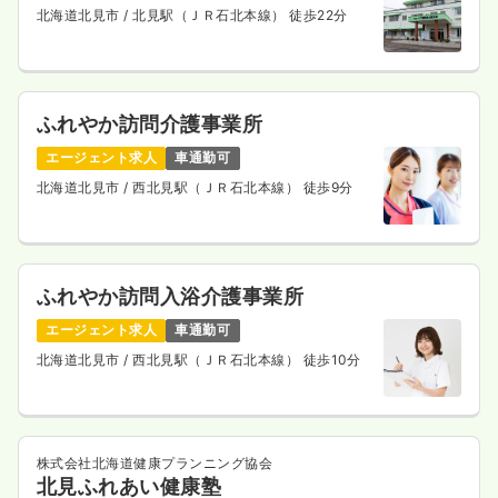
北海道北見市
/ 北見駅（ＪＲ石北本線） 徒歩22分
時間
8:30～17:00
（休憩60分）
土日祝休み
時給1,500円以上可
気になる
詳細を見る
ふれやか訪問介護事業所
エージェント求人
車通勤可
北海道北見市
/ 西北見駅（ＪＲ石北本線） 徒歩9分
訪問看護
一般病院
正看護師
日勤のみ（常勤）
ふれやか訪問入浴介護事業所
19.5
給与
万円〜
/月
賞与2ヶ月
※一例
エージェント求人
車通勤可
時間
8:30～17:00
（休憩60分）
北海道北見市
/ 西北見駅（ＪＲ石北本線） 徒歩10分
土日祝休み
年間休日124日
オンコールあり
担当業務未経験可
ブランク可
月給19万円以上可
気になる
詳細を見る
株式会社北海道健康プランニング協会
北見ふれあい健康塾