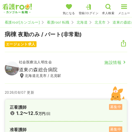
気になる
登録/ログイン
求人検索
メニュー
看護roo![カンゴルー]
看護roo! 転職
北海道
北見市
道東の森総
病棟
夜勤のみ / パート(非常勤)
エージェント求人
社会医療法人明生会
施設情報
道東の森総合病院
北海道北見市 / 北見駅
2026/08/07 更新
正看護師
募集中
1.2〜12.5
万円
/回
准看護師
募集中