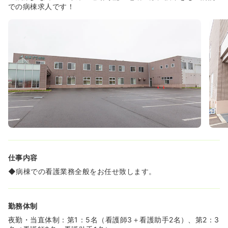
で、メリハリをつけながら働くことができます！
での病棟求人です！
◆5～7日程度のまとまったお休みを頂くこともできますの
で、連休を利用して旅行や帰省をされる看護師様も多くい
らっしゃいます！
◆託児所を完備しており、一部夜間保育もあるので、お子
さんがいらっしゃる看護師様も安心して夜勤に入って頂け
ます！シフトも夜間保育に合わせて調整して頂けるのでご
安心下さい。
◆残業時間についても月5時間～10時間以内になるように
業務シェアや記録の簡略化を図り残業時間を減らす取り組
みをしています！
≪働きやすい環境あり★≫
◆院内外とも清潔で綺麗な病院ですので、気持ちよく働い
て頂けます！
◆マイカー通勤が可能で駐車場もございますので、車通勤
仕事内容
をご希望の方も安心です！
◆病棟での看護業務全般をお任せ致します。
勤務体制
夜勤・当直体制：第1：5名（看護師3＋看護助手2名）、第2：3