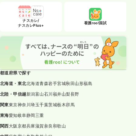
ナスカレ/
看護roo!国試
ナスカレPlus+
都道府県で探す
北海道・東北
北海道
青森
岩手
宮城
秋田
山形
福島
北陸・甲信越
新潟
富山
石川
福井
山梨
長野
関東
東京
神奈川
埼玉
千葉
茨城
栃木
群馬
東海
愛知
岐阜
静岡
三重
関西
大阪
京都
兵庫
滋賀
奈良
和歌山