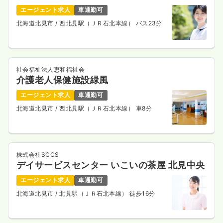
エージェント求人
車通勤可
一時募集休止
日勤のみ（パート）
北海道北見市
/ 西北見駅（ＪＲ石北本線） バス23分
1,400〜1,900
給与
時給
円
時間
8:30～17:00
（休憩60分）
土日祝休み
オンコールあり
担当業務未経験可
ブランク可
時給1,900円以上可
社会福祉法人恵和福祉会
介護老人保健施設緑風
気になる
詳細を見る
エージェント求人
車通勤可
北海道北見市
/ 西北見駅（ＪＲ石北本線） 車8分
オペ室(手術室)
一般病院
正・准看護師
株式会社SCCS
日勤のみ（常勤）
デイサービスセンター いこいの茶屋 北見中央
21.9〜28.7
給与
万円
/月
賞与2ヶ月
エージェント求人
車通勤可
※一例
北海道北見市
/ 北見駅（ＪＲ石北本線） 徒歩16分
時間
8:30～17:00
（休憩60分）
年間休日124日
月給28万円以上可