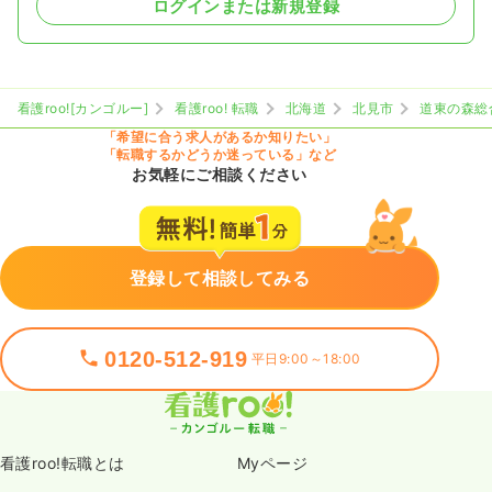
ログインまたは新規登録
看護roo![カンゴルー]
看護roo! 転職
北海道
北見市
道東の森総
「希望に合う求人があるか知りたい」
「転職するかどうか迷っている」など
お気軽にご相談ください
登録して相談してみる
0120-512-919
平日9:00～18:00
看護roo!転職とは
Myページ