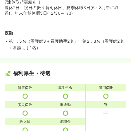
7連休取得実績あり
週休2日、祝日の振り替え休日、夏季休暇3日(6～8月中に取
得)、年末年始休暇5日(12/30～1/3)
夜勤
第1：5名（看護師3＋看護助手2名）、第2：3名（看護師2名
＋看護助手1名）
福利厚生・待遇
健康保険
厚生年金
雇用保険
労災保険
車通勤
寮
託児所
退職金