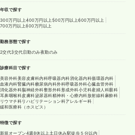
年収で探す
300万円以上
400万円以上
500万円以上
600万円以上
700万円以上
800万円以上
勤務形態で探す
2交代
3交代
日勤のみ
夜勤のみ
診療科目で探す
美容外科
美容皮膚科
内科
呼吸器内科
消化器内科
循環器内科
血液内科
腎臓内科
糖尿病内科
外科
呼吸器外科
心臓血管外科
消化器外科
脳神経外科
整形外科
形成外科
小児科
産婦人科
眼科
耳鼻咽喉科
皮膚科
泌尿器科
精神科・心療内科
放射線科
麻酔科
リウマチ科
リハビリテーション科
アレルギー科
緩和医療科（ホスピス）
特徴で探す
新規オープン
4週8休以上
土日休み
駅徒歩５分以内