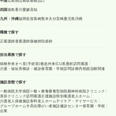
中国
広島
岡山
鳥取
島根
山口
四国
徳島
香川
愛媛
高知
九州・沖縄
福岡
佐賀
長崎
熊本
大分
宮崎
鹿児島
沖縄
職種で探す
正看護師
准看護師
保健師
助産師
担当業務で探す
病棟
外来
オペ室(手術室)
救急外来
ICU系
透析
訪問看護
介護・福祉系
検診・健診
保育園・学校
訪問診療
内視鏡
治験関連
施設形態で探す
一般病院
大学病院
一般＋療養
療養型病院
精神科病院
クリニック
美容クリニック
訪問看護
介護施設
特別養護老人ホーム
介護老人保健施設
有料老人ホーム
デイケア・デイサービス
グループホーム
サ高住
障がい者施設
健診センター
保育園・学校
企業