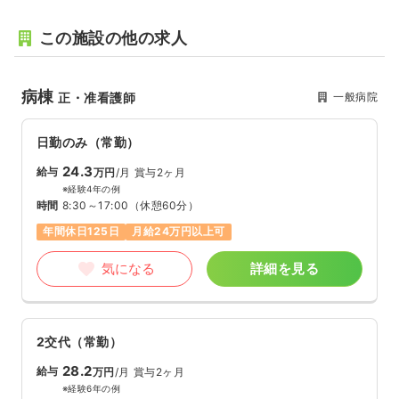
この施設の他の求人
病棟
一般病院
正・准看護師
日勤のみ（常勤）
24.3
給与
万円
/月
賞与2ヶ月
※経験4年の例
時間
8:30～17:00
（休憩60分）
年間休日125日
月給24万円以上可
気になる
詳細を見る
2交代（常勤）
28.2
給与
万円
/月
賞与2ヶ月
※経験6年の例