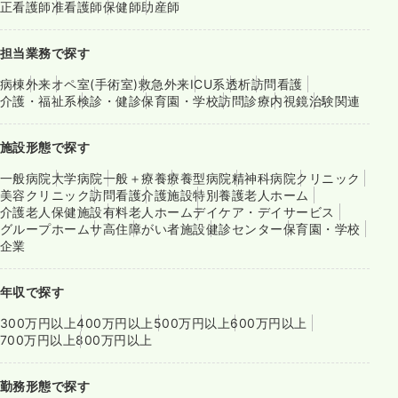
正看護師
准看護師
保健師
助産師
担当業務で探す
病棟
外来
オペ室(手術室)
救急外来
ICU系
透析
訪問看護
介護・福祉系
検診・健診
保育園・学校
訪問診療
内視鏡
治験関連
施設形態で探す
一般病院
大学病院
一般＋療養
療養型病院
精神科病院
クリニック
美容クリニック
訪問看護
介護施設
特別養護老人ホーム
介護老人保健施設
有料老人ホーム
デイケア・デイサービス
グループホーム
サ高住
障がい者施設
健診センター
保育園・学校
企業
年収で探す
300万円以上
400万円以上
500万円以上
600万円以上
700万円以上
800万円以上
勤務形態で探す