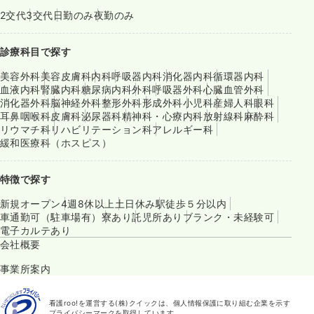
2交代
3交代
日勤のみ
夜勤のみ
診療科目で探す
美容外科
美容皮膚科
内科
呼吸器内科
消化器内科
循環器内科
血液内科
腎臓内科
糖尿病内科
外科
呼吸器外科
心臓血管外科
消化器外科
脳神経外科
整形外科
形成外科
小児科
産婦人科
眼科
耳鼻咽喉科
皮膚科
泌尿器科
精神科・心療内科
放射線科
麻酔科
リウマチ科
リハビリテーション科
アレルギー科
緩和医療科（ホスピス）
特徴で探す
新規オープン
4週8休以上
土日休み
駅徒歩５分以内
車通勤可（駐車場有）
寮あり
託児所あり
ブランク・未経験可
電子カルテあり
会社概要
事業所案内
看護roo!を運営する(株)クイックは、個人情報保護に取り組む企業を示す
プライバシーマークを取得しています。