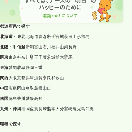
都道府県で探す
北海道・東北
北海道
青森
岩手
宮城
秋田
山形
福島
北陸・甲信越
新潟
富山
石川
福井
山梨
長野
関東
東京
神奈川
埼玉
千葉
茨城
栃木
群馬
東海
愛知
岐阜
静岡
三重
関西
大阪
京都
兵庫
滋賀
奈良
和歌山
中国
広島
岡山
鳥取
島根
山口
四国
徳島
香川
愛媛
高知
九州・沖縄
福岡
佐賀
長崎
熊本
大分
宮崎
鹿児島
沖縄
職種で探す