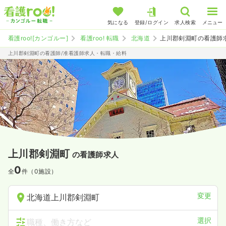
気になる
登録/ログイン
求人検索
メニュー
看護roo![カンゴルー]
看護roo! 転職
北海道
上川郡剣淵町の看護師
上川郡剣淵町の看護師/准看護師求人・転職・給料
上川郡剣淵町
の看護師求人
0
全
件（0施設）
変更
北海道上川郡剣淵町
選択
職種、働き方など