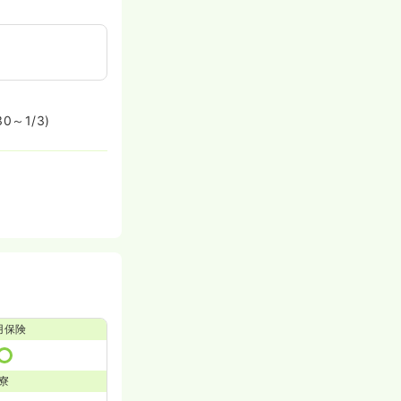
～1/3)
用保険
寮