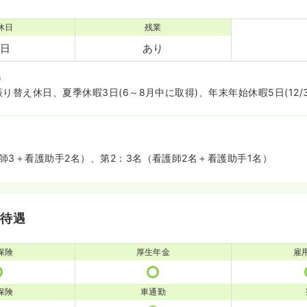
休日
残業
5日
あり
り
り替え休日、夏季休暇3日(6～8月中に取得)、年末年始休暇5日(12/30
師3＋看護助手2名）、第2：3名（看護師2名＋看護助手1名）
・待遇
保険
厚生年金
雇
保険
車通勤