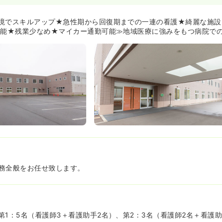
のまとまったお休みを頂くこともできますので、連休を利用して旅行
いらっしゃいます！
境でスキルアップ★急性期から回復期までの一連の看護★綺麗な施設★
しており、一部夜間保育もあるので、お子さんがいらっしゃる看護師
可能★残業少なめ★マイカー通勤可能≫地域医療に強みをもつ病院で
ます！シフトも夜間保育に合わせて調整して頂けるのでご安心下さい
いても月5時間～10時間以内になるように業務シェアや記録の簡略化
みをしています！
境あり★≫
潔で綺麗な病院ですので、気持ちよく働いて頂けます！
が可能で駐車場もございますので、車通勤をご希望の方も安心です！
務全般をお任せ致します。
第1：5名（看護師3＋看護助手2名）、第2：3名（看護師2名＋看護助