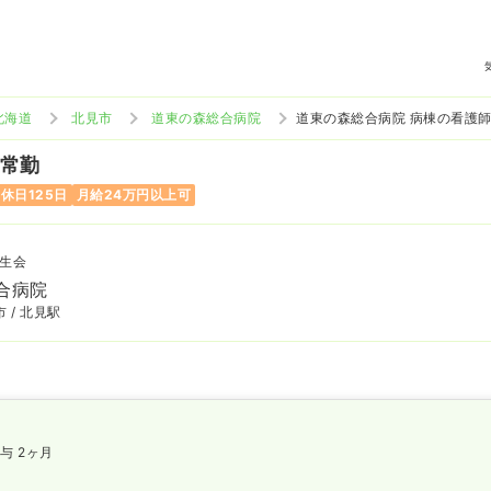
北海道
北見市
道東の森総合病院
道東の森総合病院 病棟の看護
 常勤
休日125日
月給24万円以上可
生会
合病院
 / 北見駅
与 2ヶ月