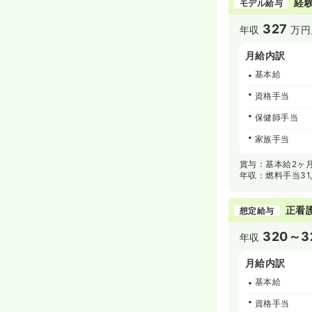
経験
モデル給与
327
年収
万円
月給内訳
基本給
資格手当
保健師手当
家族手当
賞与：基本給2ヶ月
年収：燃料手当31
正看
想定給与
320～3
年収
月給内訳
基本給
資格手当