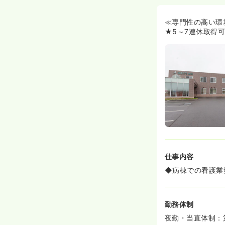
ます！
◆5～7日程度
看護師様も多く
≪専門性の高い環
◆託児所を完備
★5～7連休取得
勤に入って頂け
◆残業時間につ
を減らす取り組
≪働きやすい環
◆院内外とも清
◆マイカー通勤
仕事内容
◆病棟での看護業
勤務体制
夜勤・当直体制：