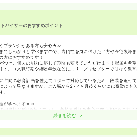
アドバイザーのおすすめポイント
やブランクがある方も安心★≫
までしっかりと学べますので、専門性を身に付けたい方や在宅復帰ま
の方におすすめです！
がつき、個人の能力に応じて期間も変えていただけます！配属も希望
ます。（入職時期や経験年数などにより、プリセプターではなく教育
に年間の教育計画を整えてラダーで対応しているため、段階を追って
によって異なりますが、ご入職から2～4ヶ月後くらいには夜勤にも
す。
護が学べます★≫
の患者様が8割を超えており、高齢者看護を中心に在宅復帰を見据え
ます！
続きを読む
ベートとの両立★≫
5日に加え、残業も月平均10時間程度ですので、メリハリをつけなが