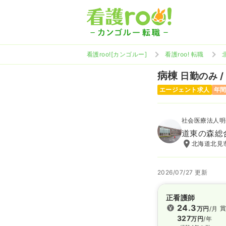
看護roo![カンゴルー]
看護roo! 転職
病棟
日勤のみ /
エージェント求人
年間
社会医療法人明
道東の森総
北海道北見市
2026/07/27 更新
正看護師
24.3
賞
万円
/月
327
万円
/年