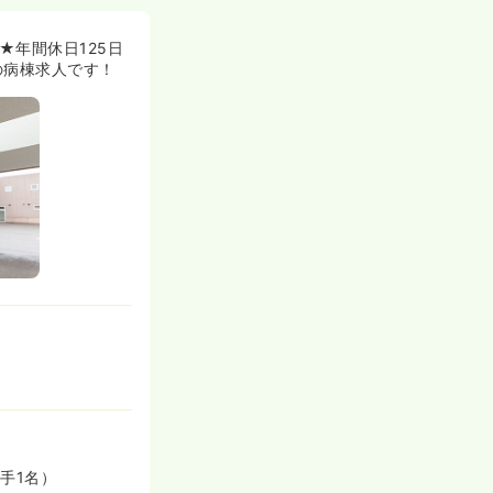
や帰省をされる
年間休日125日
様も安心して夜
の病棟求人です！
。
を図り残業時間
手1名）