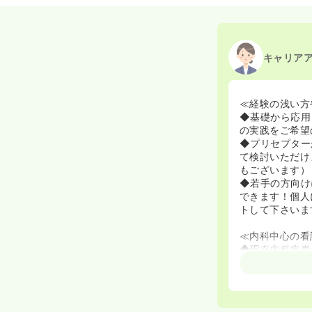
キャリア
≪経験の浅い方
◆基礎から応用
の実践をご希望
◆プリセプター
て検討いただけ
もございます）
◆若手の方向け
できます！個人
トして下さいま
≪内科中心の看
◆現在内科疾患
学ぶことができ
≪家庭やプライ
◆年間休日12