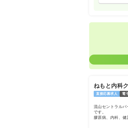
ねもと内科
直接応募求人
電
流山セントラルパ
です。
膠原病、内科、健
看護師による患者