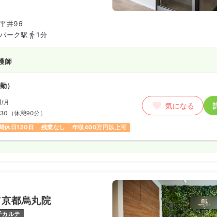
方、難病看護に興味のある方は是
ださい！
平井96
パーク駅
1分
護師
勤）
円
/月
気になる
:30
（休憩90分）
間休日120日
残業なし
年収400万円以上可
ア京都烏丸院
子カルテ