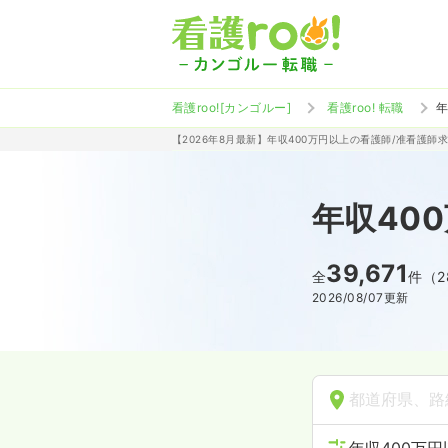
看護roo![カンゴルー]
看護roo! 転職
年
【2026年8月最新】年収400万円以上の看護師/准看護師
年収40
39,671
全
件（2
2026/08/07
更新
都道府県、路