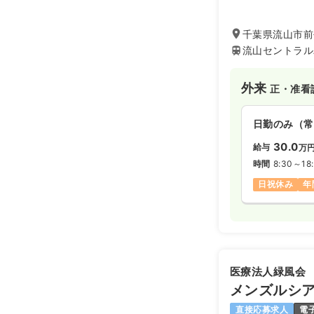
話する事が好きな
非当院へご応募く
千葉県流山市前
流山セントラル
外来
正・准看
日勤のみ（常
30.0
給与
万
時間
8:30～18
日祝休み
年
医療法人緑風会
メンズルシ
直接応募求人
電