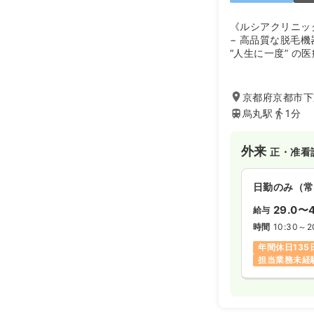
《ルシアクリニッ
− 高品質な脱毛
“人生に一度” 
ク −
全国15院｜創業8
京都府京都市下京
選ばれてきた美容
烏丸駅
1分
私たちは「永久脱
ひとりに寄り添う
外来
正・准看
サービスの両面か
指しています。
日勤のみ（常
＜ルシアクリニッ
29.0〜4
給与
● 阪急京都線「烏
● 阪急京都線「
時間
10:30～2
● 地下鉄烏丸線
年間休日135
駅からのアクセス
担当業務未経
す。
＜取り扱いメニュ
●医療脱毛がメイ