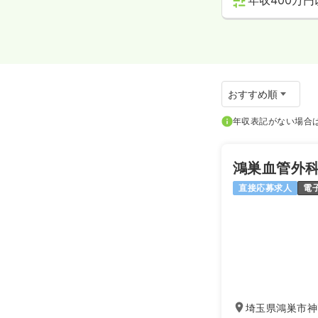
年収400万円
年収表記がない場合は
鴻巣血管外
直接応募求人
電
埼玉県鴻巣市神明