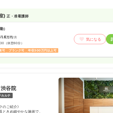
室)
正・准看護師
勤）
1.6
万円
/月
気になる
:30
（休憩60分）
験可
ブランク可
年収500万円以上可
ア渋谷院
子カルテ
クのご紹介》
機器ときめ細やかな施術で、