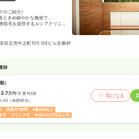
クのご紹介》
機器ときめ細やかな施術で、
の医療脱毛を提供するルシアクリニッ
年｜延べ12万人以上の患者さまに
区立売中之町105 ISEビル京都4F
クリニック
毛」にコミットし、患者さま一人
丁寧なカウンセリングと、技術と
護師
ら、質の高い美容医療の提供を目
勤）
ク京都烏丸院＞
2.7
万円
/月
賞与2回
丸駅」15番出口すぐ
気になる
河原町駅」徒歩3分
0:30
（休憩60分）
「四条駅」徒歩4分
日
残業月1時間
4週8休以上
も良く、通勤にも便利な立地で
験可
ブランク可
年収500万円以上可
ー＞
ンのクリニックです。