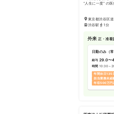
“人生に一度” 
ク −
全国15院｜創業8
東京都渋谷区道玄
選ばれてきた美容
渋谷駅
1分
私たちは「永久脱
ひとりに寄り添う
外来
正・准看
サービスの両面か
指しています。
日勤のみ（常
＜ルシアクリニッ
29.0〜4
給与
● JR各線「渋谷
● 東京メトロ各
時間
10:30～2
駅からのアクセス
年間休日135
す。
担当業務未経
年収500万円
＼＼ メンズ専門ク
渋谷院は、ルシア
医療脱毛に特化！
近年高まる男性美
様にご来院いただ
クです。