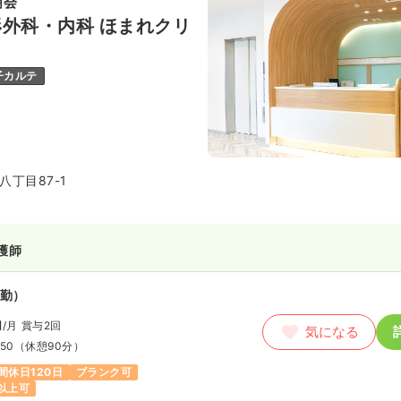
明会
外科・内科 ほまれクリ
子カルテ
丁目87-1
護師
勤）
円
/月
賞与2回
気になる
:50
（休憩90分）
間休日120日
ブランク可
以上可