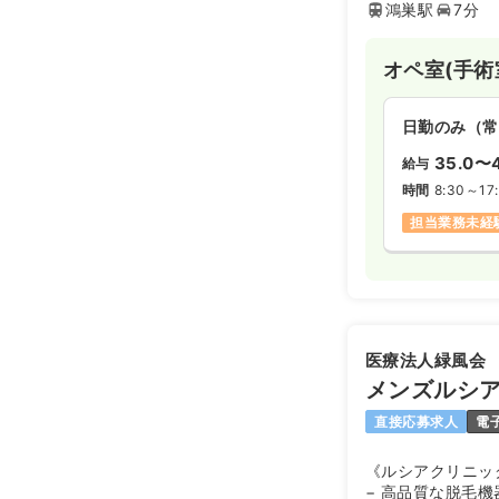
鴻巣駅
7分
オペ室(手術
日勤のみ（常
35.0〜4
給与
時間
8:30～17
担当業務未経
医療法人緑風会
メンズルシ
直接応募求人
電
《ルシアクリニッ
− 高品質な脱毛