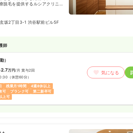
の医療脱毛を提供するルシアクリニッ
年｜延べ12万人以上の患者さまに
坂2丁目3-1 渋谷駅前ビル5F
クリニック
毛」にコミットし、患者さま一人
丁寧なカウンセリングと、技術と
護師
ら、質の高い美容医療の提供を目
勤）
ク渋谷院＞
2.7
万円
/月
賞与2回
駅」ハチ公改札口から徒歩1分
気になる
線「渋谷駅」A5出口すぐ
0:30
（休憩60分）
も良く、通勤にも便利な立地で
日
残業月1時間
4週8休以上
験可
ブランク可
第二新卒可
以上可
リニック ／／
メディカルグループの中でメンズ
容へのニーズに応え、多くの患者
いているメンズ医療脱毛クリニッ