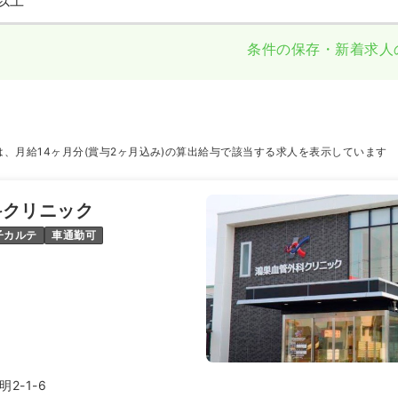
以上
条件の保存・新着求人
、月給14ヶ月分(賞与2ヶ月込み)の算出給与で該当する求人を表示しています
科クリニック
子カルテ
車通勤可
2-1-6