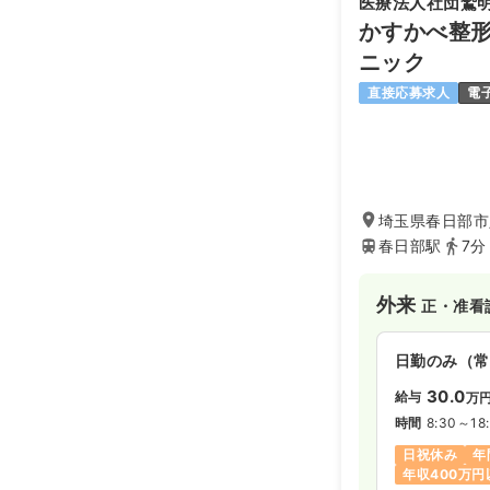
医療法人社団鷲
かすかべ整形
ニック
直接応募求人
電
埼玉県春日部市八
春日部駅
7分
外来
正・准看
日勤のみ（常
30.0
給与
万
時間
8:30～18
日祝休み
年
年収400万円