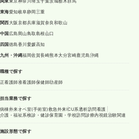
関東
東京
神奈川
埼玉
千葉
茨城
栃木
群馬
東海
愛知
岐阜
静岡
三重
関西
大阪
京都
兵庫
滋賀
奈良
和歌山
中国
広島
岡山
鳥取
島根
山口
四国
徳島
香川
愛媛
高知
九州・沖縄
福岡
佐賀
長崎
熊本
大分
宮崎
鹿児島
沖縄
職種で探す
正看護師
准看護師
保健師
助産師
担当業務で探す
病棟
外来
オペ室(手術室)
救急外来
ICU系
透析
訪問看護
介護・福祉系
検診・健診
保育園・学校
訪問診療
内視鏡
治験関連
施設形態で探す