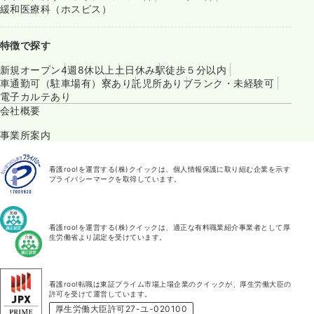
緩和医療科（ホスピス）
特徴で探す
新規オープン
4週8休以上
土日休み
駅徒歩５分以内
車通勤可（駐車場有）
寮あり
託児所あり
ブランク・未経験可
電子カルテあり
会社概要
事業所案内
看護roo!を運営する(株)クイックは、個人情報保護に取り組む企業を示す
プライバシーマークを取得しています。
看護roo!を運営する(株)クイックは、適正な有料職業紹介事業者として厚
生労働省より認定を受けています。
看護roo!転職は東証プライム市場上場企業のクイックが、厚生労働大臣の
許可を受けて運営しています。
厚生労働大臣許可27-ユ-020100