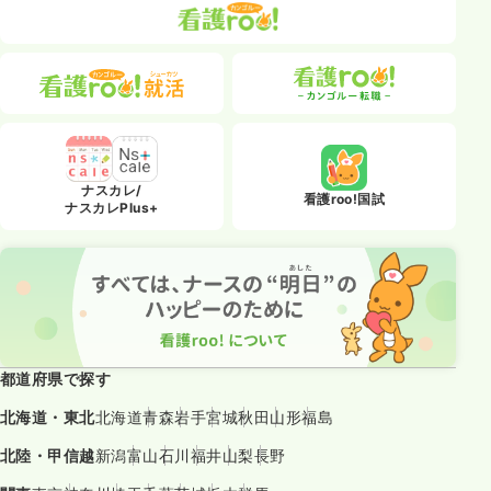
ナスカレ/
看護roo!国試
ナスカレPlus+
都道府県で探す
北海道・東北
北海道
青森
岩手
宮城
秋田
山形
福島
北陸・甲信越
新潟
富山
石川
福井
山梨
長野