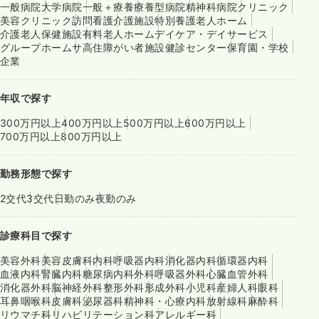
一般病院
大学病院
一般＋療養
療養型病院
精神科病院
クリニック
美容クリニック
訪問看護
介護施設
特別養護老人ホーム
介護老人保健施設
有料老人ホーム
デイケア・デイサービス
グループホーム
サ高住
障がい者施設
健診センター
保育園・学校
企業
年収で探す
300万円以上
400万円以上
500万円以上
600万円以上
700万円以上
800万円以上
勤務形態で探す
2交代
3交代
日勤のみ
夜勤のみ
診療科目で探す
美容外科
美容皮膚科
内科
呼吸器内科
消化器内科
循環器内科
血液内科
腎臓内科
糖尿病内科
外科
呼吸器外科
心臓血管外科
消化器外科
脳神経外科
整形外科
形成外科
小児科
産婦人科
眼科
耳鼻咽喉科
皮膚科
泌尿器科
精神科・心療内科
放射線科
麻酔科
リウマチ科
リハビリテーション科
アレルギー科