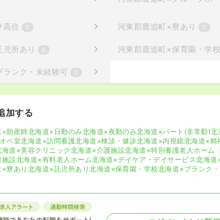
サ高住
河東郡鹿追町
×
寮あり
0
0
託児所あり
河東郡鹿追町
×
保育園・学
0
ブランク・未経験可
0
追加する
道×助産師
北海道×日勤のみ
北海道×夜勤のみ
北海道×パート(非常勤)
北
×オペ室
北海道×訪問看護
北海道×検診・健診
北海道×内視鏡
北海道×精
北海道×美容クリニック
北海道×介護施設
北海道×特別養護老人ホーム
健施設
北海道×有料老人ホーム
北海道×デイケア・デイサービス
北海道
道×寮あり
北海道×託児所あり
北海道×保育園・学校
北海道×ブランク