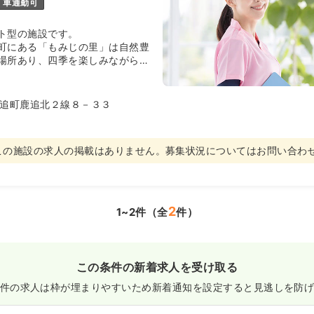
車通勤可
ト型の施設です。
町にある「もみじの里」は自然豊
場所あり、四季を楽しみながらお
す。
んだんに使用した造りで土壁には
自然素材の珪藻土（けいそうど）
追町鹿追北２線８－３３
自然を日々感じながら安心で快適
護老人保健施設です。
この施設の求人の掲載はありません
。
募集状況についてはお問い合わ
2
1~2件（全
件）
この条件の新着求人を受け取る
件の求人は枠が埋まりやすいため
新着通知を設定すると見逃しを防