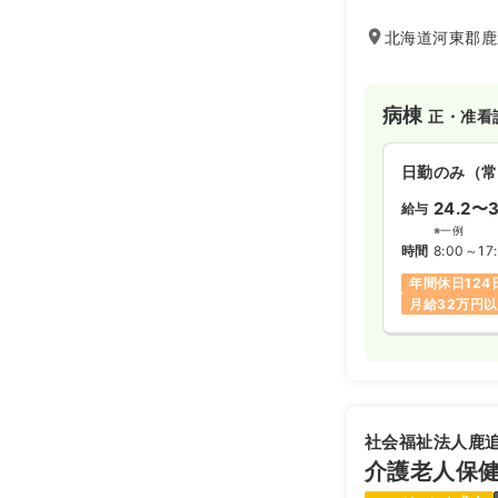
一人ひとりのかけ
ています。
北海道河東郡鹿
病棟
正・准看
日勤のみ（常
24.2〜3
給与
※一例
時間
8:00～17
年間休日124
月給32万円
社会福祉法人鹿
介護老人保