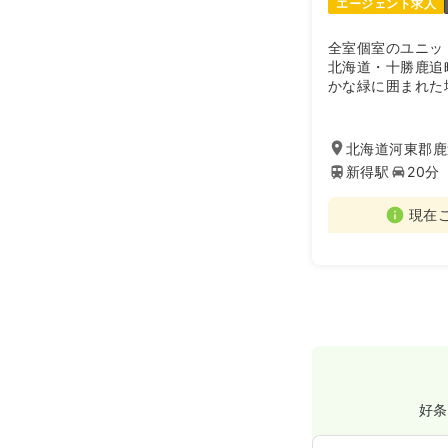
エージェント求人
全室個室のユニッ
北海道・十勝鹿追
かな緑に囲まれた
過ごしいただけま
施設内は木材をふ
からだにやさしい
北海道河東郡鹿
を使用しており、
新得駅
20分
な生活を営める介
現在
好条