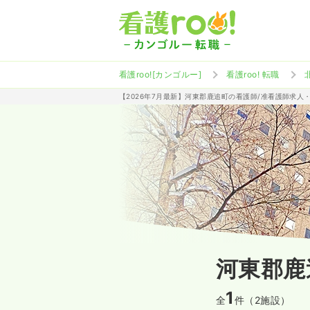
看護roo![カンゴルー]
看護roo! 転職
【2026年7月最新】河東郡鹿追町の看護師/准看護師求人
河東郡鹿
1
全
件（2施設）