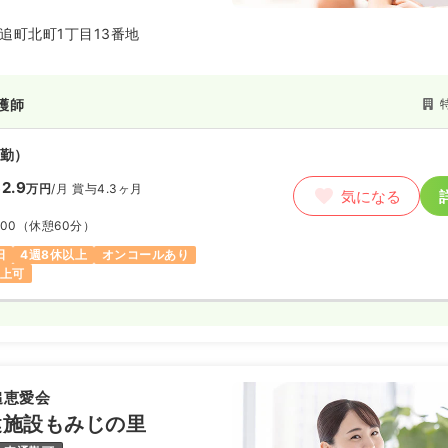
がえのない人生の実現を目標とし
追町北町1丁目13番地
護師
勤）
2.9
万円
/月
賞与4.3ヶ月
気になる
:00
（休憩60分）
日
4週8休以上
オンコールあり
以上可
追恵愛会
健施設もみじの里