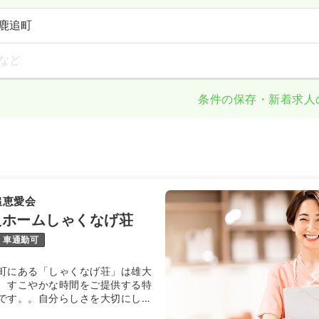
鹿追町
など
条件の保存・新着求人
追恵愛会
人ホームしゃくなげ荘
車通勤可
町にある「しゃくなげ荘」は雄大
、すこやかな時間をご提供する特
です。。自分らしさを大切にした