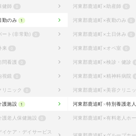
保健師
河東郡鹿追町
×
助産師
0
0
日勤のみ
河東郡鹿追町
×
夜勤のみ
1
0
パート(非常勤)
河東郡鹿追町
×
土日休み
0
0
外来
河東郡鹿追町
×
オペ室
0
0
訪問看護
河東郡鹿追町
×
検診・健診
0
内視鏡
河東郡鹿追町
×
精神科病院
0
クリニック
河東郡鹿追町
×
美容クリニ
0
介護施設
河東郡鹿追町
×
特別養護老
1
介護老人保健施設
河東郡鹿追町
×
有料老人ホ
0
デイケア・デイサービス
河東郡鹿追町
×
グループホ