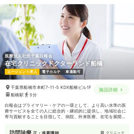
30.0〜40.0
給与
万円
/月
※一例
時間
10:00～20:00
（休憩60分）
年間休日124日
4週8休以上
月給40万円以上可
気になる
詳細を見る
医療法人社団千葉白報会
在宅クリニックドクターランド船橋
エージェント求人
電子カルテ
車通勤可
千葉県船橋市本町7-11-5 KDX船橋ビル1F
施設詳細
船橋駅
5分
白報会はプライマリー・ケアの一環として、より高い水準の医
療サービスを全ての人に総合的・継続的に提供し、地域社会に
寄与貢献することを目指して、病院、外来医療、在宅を展開し
ております。
医療提供においては地域に必要とされる病院、総合クリニッ
訪問診療
クリニック
正・准看護師
ク、在宅医療を主とした診療所を各地に設けて、患者さまと近