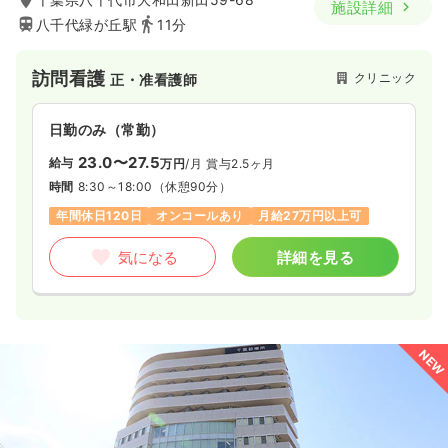
施設詳細
八千代緑が丘駅
11分
内視鏡
一般病院
正・准看護師
訪問看護
クリニック
一時募集休止
正・准看護師
日勤のみ（常勤）
24.2
給与
万円〜
/月
賞与91.1万円〜
日勤のみ（常勤）
※経験5年の例
時間
8:45～17:45
23.0〜27.5
給与
万円
/月
賞与2.5ヶ月
日祝休み
年間休日121日
担当業務未経験可
時間
8:30～18:00
（休憩90分）
月給26万円以上可
年間休日120日
オンコールあり
月給27万円以上可
気になる
詳細を見る
気になる
詳細を見る
訪問看護
一般病院
正看護師
NEW
一時募集休止
日勤のみ（常勤）
37.5
給与
万円〜
/月
※一例
時間
8:45～17:45
（休憩60分）