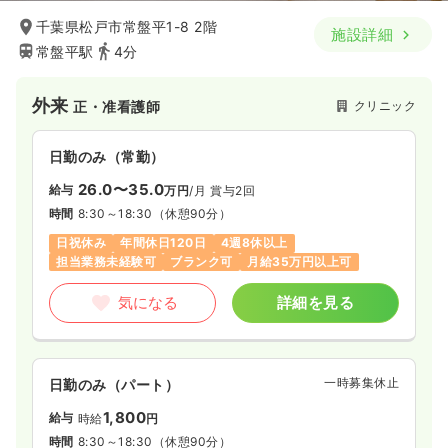
時給
円〜
時間
8:45～17:45
（休憩60分）
千葉県松戸市常盤平1-8 2階
施設詳細
常盤平駅
4分
日曜休み
時給1,500円以上可
気になる
詳細を見る
外来
クリニック
正・准看護師
日勤のみ（常勤）
オペ室(手術室)
一般病院
正看護師
26.0〜35.0
給与
万円
/月
賞与2回
日勤のみ（常勤）
時間
8:30～18:30
（休憩90分）
日祝休み
年間休日120日
4週8休以上
440
給与
万円〜
/年
担当業務未経験可
ブランク可
月給35万円以上可
※経験3年の例
時間
8:45～17:45
（休憩60分）
気になる
詳細を見る
日祝休み
年間休日121日
4週8休以上
年収400万円以上可
気になる
詳細を見る
一時募集休止
日勤のみ（パート）
1,800
給与
時給
円
時間
8:30～18:30
（休憩90分）