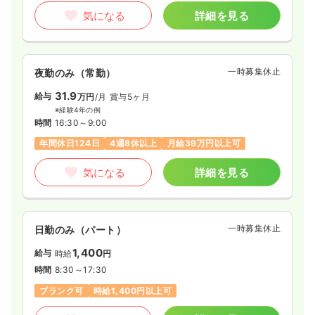
気になる
詳細を見る
気になる
詳細を見る
一時募集休止
夜勤のみ（常勤）
一時募集休止
日勤のみ（パート）
31.9
1,700
給与
万円
/月
賞与5ヶ月
給与
時給
円
※経験4年の例
時間
8:30～17:00
時間
16:30～9:00
日祝休み
年間休日124日
4週8休以上
月給39万円以上可
気になる
詳細を見る
気になる
詳細を見る
一時募集休止
日勤のみ（パート）
1,400
給与
時給
円
時間
8:30～17:30
ブランク可
時給1,400円以上可