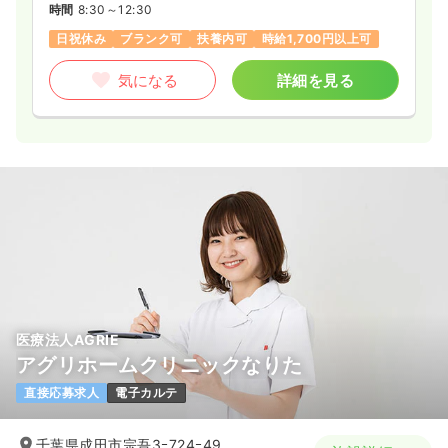
時間
8:30～12:30
日祝休み
ブランク可
扶養内可
時給1,700円以上可
気になる
詳細を見る
医療法人AGRIE
アグリホームクリニックなりた
直接応募求人
電子カルテ
千葉県成田市宗吾3ｰ724ｰ49