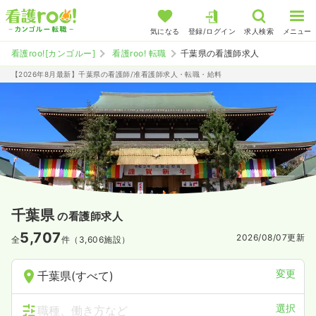
気になる
登録/ログイン
求人検索
メニュー
看護roo![カンゴルー]
看護roo! 転職
千葉県の看護師求人
【2026年8月最新】千葉県の看護師/准看護師求人・転職・給料
千葉県
の看護師求人
5,707
2026/08/07
更新
全
件（3,606施設）
変更
千葉県(すべて)
選択
職種、働き方など