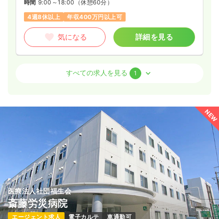
時間
9:00～18:00
（休憩60分）
4週8休以上
年収400万円以上可
気になる
詳細を見る
訪問診療
クリニック
正・准看護師
すべての求人を見る
1
一時募集休止
日勤のみ（常勤）
360
給与
万円〜
/年
NEW
※一例
時間
9:00～17:00
土日休み
ブランク可
年収300万円以上可
気になる
詳細を見る
医療法人社団福生会
斎藤労災病院
エージェント求人
電子カルテ
車通勤可