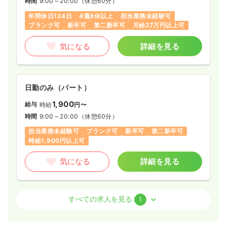
時間
9:00～20:00
（休憩60分）
年間休日124日
4週8休以上
担当業務未経験可
ブランク可
新卒可
第二新卒可
月給27万円以上可
気になる
詳細を見る
日勤のみ（パート）
1,900
給与
時給
円〜
時間
9:00～20:00
（休憩60分）
担当業務未経験可
ブランク可
新卒可
第二新卒可
時給1,900円以上可
気になる
詳細を見る
訪問看護
クリニック
正看護師
すべての求人を見る
1
一時募集休止
日勤のみ（常勤）