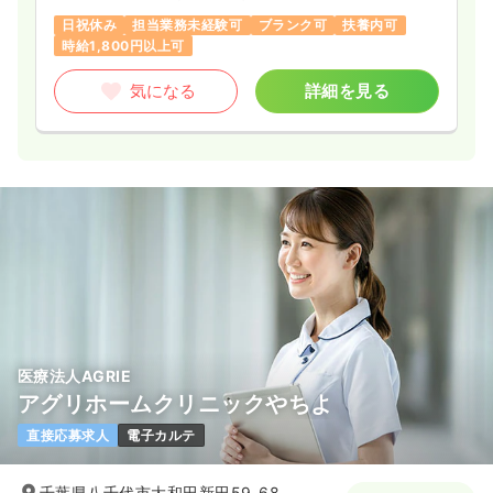
一時募集休止
日勤のみ（パート）
日祝休み
担当業務未経験可
ブランク可
扶養内可
給与
お問い合わせください
時給1,800円以上可
時間
8:45～17:45
（休憩60分）
気になる
詳細を見る
日祝休み
気になる
詳細を見る
その他
一般病院
正看護師
日勤のみ（常勤）
25.1〜32.1
給与
万円
/月
賞与2回
※一例
時間
8:45～17:45
（休憩60分）
医療法人AGRIE
日祝休み
年間休日121日
4週8休以上
アグリホームクリニックやちよ
月給32万円以上可
直接応募求人
電子カルテ
気になる
詳細を見る
千葉県八千代市大和田新田59-68