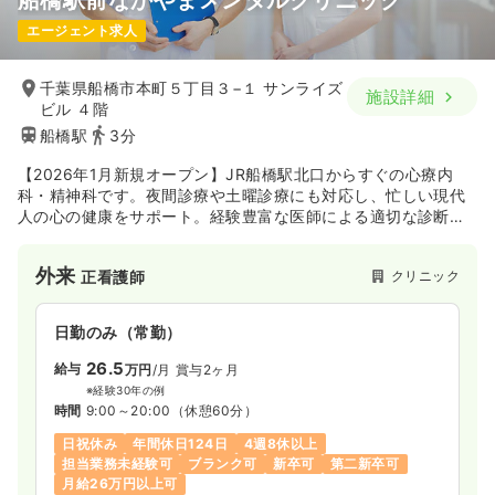
船橋駅前なかやまメンタルクリニック
エージェント求人
千葉県船橋市本町５丁目３−１ サンライズ
施設詳細
ビル ４階
船橋駅
3分
【2026年1月新規オープン】JR船橋駅北口からすぐの心療内
科・精神科です。夜間診療や土曜診療にも対応し、忙しい現代
人の心の健康をサポート。経験豊富な医師による適切な診断
と、薬物療法・精神療法を組み合わせた一人ひとりに最適な治
療をご提案します。『心が少し疲れたな』と感じたとき、一番
外来
クリニック
正看護師
に頼れる身近なクリニックを目指しています。
日勤のみ（常勤）
26.5
給与
万円
/月
賞与2ヶ月
※経験30年の例
時間
9:00～20:00
（休憩60分）
日祝休み
年間休日124日
4週8休以上
担当業務未経験可
ブランク可
新卒可
第二新卒可
月給26万円以上可