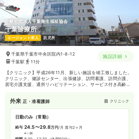
日祝休み
年間休日121日
オンコールあり
担当業務未経験可
ブランク可
第二新卒可
月給37万円以上可
一般社団法人千葉衛生福祉協会
気になる
詳細を見る
千葉診療所
エージェント求人
託児所
検診・健診
一般病院
保健師
千葉県千葉市中央区院内1-8-12
施設詳細
千葉駅
11分
一時募集休止
日勤のみ（常勤）
【クリニック】平成26年11月、新しい施設を竣工致しました。
29.5〜33.7
給与
万円
/月
クリニック、健診センター、出張健診、訪問看護、訪問介護、
※一例
居宅介護支援、通所リハビリテーション、サービス付き高齢者
時間
7:45～16:45
（休憩60分）
向け住宅、保育園の分野で地域に貢献しています。院内保育園
日祝休み
年間休日121日
4週8休以上
を併設しており、子育てをしながら勤務することが可能です。
外来
クリニック
正・准看護師
担当業務未経験可
ブランク可
第二新卒可
月給33万円以上可
日勤のみ（常勤）
気になる
詳細を見る
24.5〜29.8
給与
万円
/月
賞与2ヶ月
※一例
時間
8:30～17:30
（休憩60分）