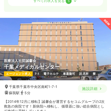
すべての求人を見る
5
日勤のみ（常勤）
24.8
給与
万円
/月
賞与3.4ヶ月
NEW
※経験5年の例
時間
8:30～17:00
（休憩60分）
日祝休み
4週8休以上
気になる
詳細を見る
医療法人社団誠馨会
外来
一般＋療養
正看護師
千葉メディカルセンター
エージェント求人
7:1
電子カルテ
車通勤可
託児所
寮
一時募集休止
日勤のみ（常勤）
22.8〜27.3
給与
万円
/月
賞与2回
千葉県千葉市中央区南町1-7-1
施設詳細
※一例
蘇我駅
5分
時間
8:30～17:00
日祝休み
4週8休以上
【2014年12月に移転】誠馨会が運営するセコムグループの2次
救急の病院です！新病院へ移転し、循環器に強い総合病院とし
て地域に貢献しています！