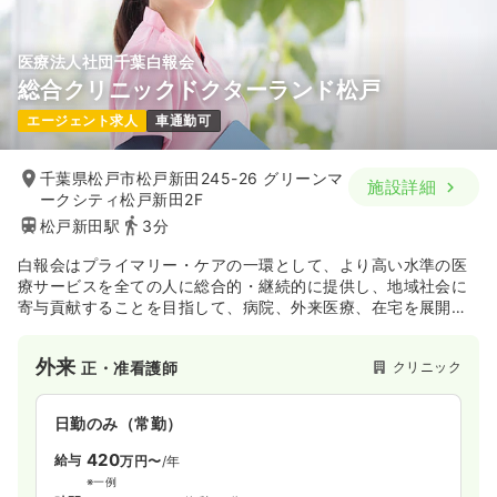
気になる
詳細を見る
医療法人社団千葉白報会
総合クリニックドクターランド松戸
一時募集休止
日勤のみ（パート）
エージェント求人
車通勤可
1,500
給与
時給
円〜
時間
9:30～21:30
千葉県松戸市松戸新田245-26 グリーンマ
施設詳細
ブランク可
時給1,500円以上可
ークシティ松戸新田2F
松戸新田駅
3分
気になる
詳細を見る
白報会はプライマリー・ケアの一環として、より高い水準の医
療サービスを全ての人に総合的・継続的に提供し、地域社会に
寄与貢献することを目指して、病院、外来医療、在宅を展開し
ております。
医療提供においては地域に必要とされる病院、総合クリニッ
外来
クリニック
正・准看護師
ク、在宅医療を主とした診療所を各地に設けて、患者さまと近
接した医療の実現を進めております。
同時に在宅医療を中心に各地域において外来医療、健康診断、
日勤のみ（常勤）
地域のネットワーク、関連の有料老人ホーム、薬局などの総合
体制の基、ひとりひとり、様々な違った環境に対応できるプラ
420
給与
万円〜
/年
イマリー・ケアの確固たる実現に力を注いでいます。
※一例