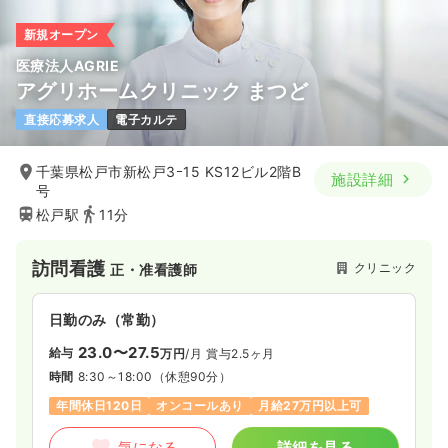
新規オープン
医療法人AGRIE
アグリホームクリニック まつど
直接応募求人
電子カルテ
千葉県松戸市新松戸3ｰ15 KS12ビル2階B
施設詳細
号
松戸駅
11分
訪問看護
クリニック
正・准看護師
日勤のみ（常勤）
23.0〜27.5
給与
万円
/月
賞与2.5ヶ月
時間
8:30～18:00
（休憩90分）
年間休日120日
オンコールあり
月給27万円以上可
気になる
詳細を見る