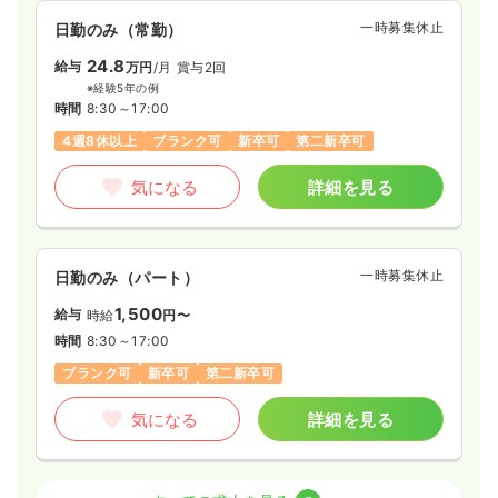
一時募集休止
日勤のみ（常勤）
24.8
給与
万円
/月
賞与2回
※経験5年の例
時間
8:30～17:00
4週8休以上
ブランク可
新卒可
第二新卒可
気になる
詳細を見る
一時募集休止
日勤のみ（パート）
1,500
給与
時給
円〜
時間
8:30～17:00
ブランク可
新卒可
第二新卒可
気になる
詳細を見る
検診・健診
一般＋療養
正看護師