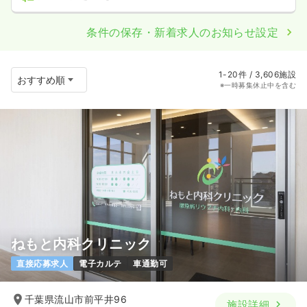
条件の保存・新着求人のお知らせ設定
1-20件 / 3,606施設
※一時募集休止中を含む
ねもと内科クリニック
直接応募求人
電子カルテ
車通勤可
千葉県流山市前平井96
施設詳細