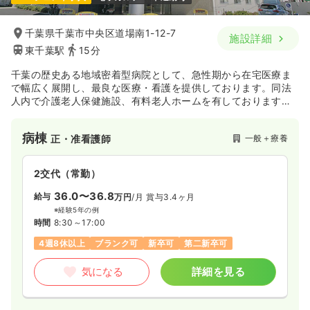
千葉県千葉市中央区道場南1-12-7
施設詳細
東千葉駅
15分
千葉の歴史ある地域密着型病院として、急性期から在宅医療ま
で幅広く展開し、最良な医療・看護を提供しております。同法
人内で介護老人保健施設、有料老人ホームを有しております。
2015年には、新棟がオープンし最適な医療を提供する環境を整
えています。
病棟
一般＋療養
正・准看護師
2交代（常勤）
36.0〜36.8
給与
万円
/月
賞与3.4ヶ月
※経験5年の例
時間
8:30～17:00
4週8休以上
ブランク可
新卒可
第二新卒可
気になる
詳細を見る