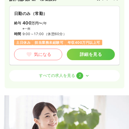
接した医療の実現を進めております。
同時に在宅医療を中心に各地域において外来医療、健康診断、
日勤のみ（常勤）
地域のネットワーク、関連の有料老人ホーム、薬局などの総合
体制の基、ひとりひとり、様々な違った環境に対応できるプラ
400
給与
万円〜
/年
イマリー・ケアの確固たる実現に力を注いでいます。
※一例
時間
9:00～17:00
（休憩60分）
土日休み
担当業務未経験可
年収400万円以上可
気になる
詳細を見る
外来
クリニック
正・准看護師
すべての求人を見る
2
一時募集休止
日勤のみ（常勤）
31.7
給与
万円
/月
※経験11年の例
時間
9:30～21:30
4週8休以上
ブランク可
月給31万円以上可