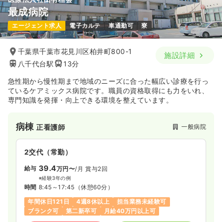
最成病院
エージェント求人
電子カルテ
車通勤可
寮
千葉県千葉市花見川区柏井町800-1
施設詳細
八千代台駅
13分
急性期から慢性期まで地域のニーズに合った幅広い診療を行っ
ているケアミックス病院です。職員の資格取得にも力をいれ、
専門知識を発揮・向上できる環境を整えています。
病棟
一般病院
正看護師
2交代（常勤）
39.4
給与
万円〜
/月
賞与2回
※経験3年の例
時間
8:45～17:45
（休憩60分）
年間休日121日
4週8休以上
担当業務未経験可
ブランク可
第二新卒可
月給40万円以上可