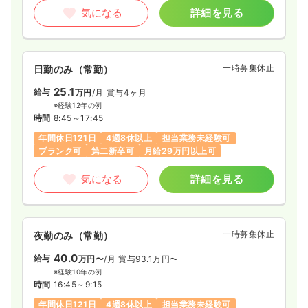
気になる
詳細を見る
一時募集休止
日勤のみ（常勤）
25.1
給与
万円
/月
賞与4ヶ月
※経験12年の例
時間
8:45～17:45
年間休日121日
4週8休以上
担当業務未経験可
ブランク可
第二新卒可
月給29万円以上可
気になる
詳細を見る
一時募集休止
夜勤のみ（常勤）
40.0
給与
万円〜
/月
賞与93.1万円〜
※経験10年の例
時間
16:45～9:15
年間休日121日
4週8休以上
担当業務未経験可