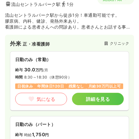
流山セントラルパーク駅
1分
流山セントラルパーク駅から徒歩1分！車通勤可能です。
膠原病、内科、健診、発熱外来あり。
看護師による患者さんへの問診あり。患者さんとお話する事が
好きな方、難病看護に興味のある方は是非当院へご応募くださ
い！
外来
クリニック
正・准看護師
日勤のみ（常勤）
30.0
給与
万円
/月
時間
8:30～18:30
（休憩90分）
日祝休み
年間休日120日
残業なし
月給30万円以上可
気になる
詳細を見る
日勤のみ（パート）
1,750
給与
時給
円