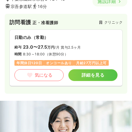
施設詳細
宗吾参道駅
16分
訪問看護
クリニック
正・准看護師
日勤のみ（常勤）
23.0〜27.5
給与
万円
/月
賞与2.5ヶ月
時間
8:30～18:00
（休憩90分）
年間休日120日
オンコールあり
月給27万円以上可
気になる
詳細を見る