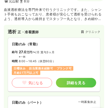
元山駅
8分
※経験3年の例
時間
8:30～17:30
血液透析療法を専門外来で行うクリニックです。また、シャン
土日休み
年間休日124日
月給36万円以上可
ト手術もおこなっており、患者様が安心して透析を受けられる
よう、透析導入から維持までスタッフ一丸となり、きめ細やか
な治療を行っています。
気になる
詳細を見る
透析
クリニック
正・准看護師
一時募集休止
日勤のみ（常勤）
日勤のみ（常勤）
28.1
給与
万円
/月
賞与2回
27.0
給与
万円〜
/月
賞与3ヶ月
※経験3年の例
※一例
時間
8:30～17:30
時間
8:00～16:45
（休憩60分）
土日休み
年間休日124日
月給32万円以上可
日曜休み
担当業務未経験可
ブランク可
月給27万円以上可
気になる
詳細を見る
気になる
詳細を見る
ICU系
一般病院
正看護師
一時募集休止
日勤のみ（パート）
2交代（常勤）