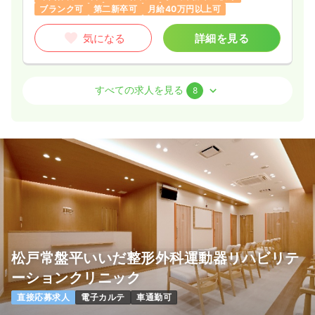
ブランク可
第二新卒可
月給40万円以上可
気になる
詳細を見る
外来
一般病院
正看護師
すべての求人を見る
8
日勤のみ（常勤）
37.1
給与
万円
/月
※経験25年の例
時間
8:45～17:45
（休憩60分）
日曜休み
年間休日121日
4週8休以上
月給37万円以上可
気になる
詳細を見る
松戸常盤平いいだ整形外科運動器リハビリテ
ーションクリニック
一時募集休止
日勤のみ（パート）
直接応募求人
電子カルテ
車通勤可
1,500
給与