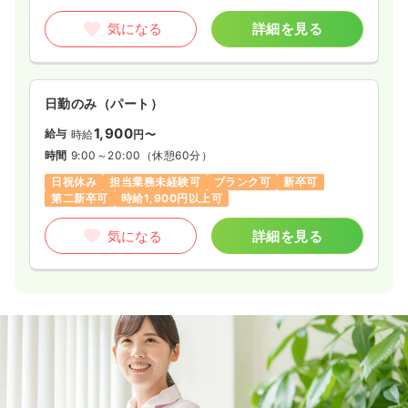
気になる
詳細を見る
日勤のみ（パート）
1,900
給与
時給
円〜
時間
9:00～20:00
（休憩60分）
日祝休み
担当業務未経験可
ブランク可
新卒可
第二新卒可
時給1,900円以上可
気になる
詳細を見る