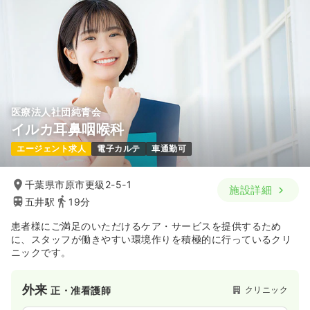
※一例
時間
9:00～18:00
土日休み
担当業務未経験可
ブランク可
年収400万円以上可
気になる
詳細を見る
医療法人社団純青会
イルカ耳鼻咽喉科
訪問看護
クリニック
正看護師 / 管理職
エージェント求人
電子カルテ
車通勤可
一時募集休止
日勤のみ（常勤）
千葉県市原市更級2-5-1
施設詳細
480
給与
万円〜
/年
五井駅
19分
※一例
時間
9:00～18:00
患者様にご満足のいただけるケア・サービスを提供するため
土日休み
担当業務未経験可
ブランク可
に、スタッフが働きやすい環境作りを積極的に行っているクリ
年収400万円以上可
ニックです。
気になる
詳細を見る
外来
クリニック
正・准看護師