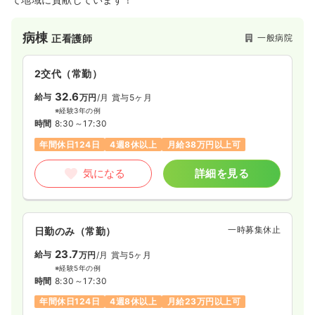
気になる
詳細を見る
病棟
一般病院
正看護師
一時募集休止
日勤のみ（パート）
2交代（常勤）
1,500
給与
時給
円
32.6
給与
万円
/月
賞与5ヶ月
時間
8:30～17:00
※経験3年の例
日祝休み
時間
8:30～17:30
年間休日124日
4週8休以上
月給38万円以上可
気になる
詳細を見る
気になる
詳細を見る
検診・健診
一般＋療養
保健師
一時募集休止
日勤のみ（常勤）
一時募集休止
日勤のみ（常勤）
23.7
26.8
給与
万円
/月
賞与5ヶ月
給与
万円
/月
賞与3.4ヶ月
※経験5年の例
※経験5年の例
時間
8:30～17:30
時間
8:30～17:00
（休憩60分）
年間休日124日
4週8休以上
月給23万円以上可
日祝休み
4週8休以上