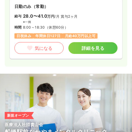
検診・健診
日勤のみ（常勤）
クリニック
正・准看護師
28.0〜41.0
給与
万円
/月
賞与2ヶ月
一時募集休止
日勤のみ（パート）
※一例
時間
8:00～18:30
（休憩60分）
1,200〜1,800
給与
時給
円
日祝休み
年間休日127日
月給40万円以上可
時間
8:30～17:00
土日祝休み
時給1,800円以上可
気になる
詳細を見る
気になる
詳細を見る
新規オープン
医療法人社団貴山会