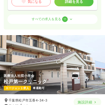
気になる
詳細を見る
救急外来
一般病院
正看護師
すべての求人を見る
11
2交代（常勤）
28.8
給与
万円
/月
賞与2回
※経験3年の例
時間
8:30～17:30
年間休日124日
4週8休以上
担当業務未経験可
ブランク可
月給32万円以上可
気になる
詳細を見る
医療法人社団小羊会
松戸第一クリニック
オペ室(手術室)
一般病院
正看護師
エージェント求人
車通勤可
2交代（常勤）
千葉県松戸市五香4-34-3
施設詳細
32.8
給与
万円
/月
賞与5ヶ月