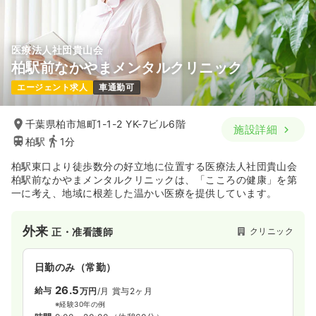
医療法人社団貴山会
柏駅前なかやまメンタルクリニック
エージェント求人
車通勤可
千葉県柏市旭町1-1-2 YK-7ビル6階
施設詳細
柏駅
1分
柏駅東口より徒歩数分の好立地に位置する医療法人社団貴山会
柏駅前なかやまメンタルクリニックは、「こころの健康」を第
一に考え、地域に根差した温かい医療を提供しています。
外来
クリニック
正・准看護師
日勤のみ（常勤）
26.5
給与
万円
/月
賞与2ヶ月
※経験30年の例