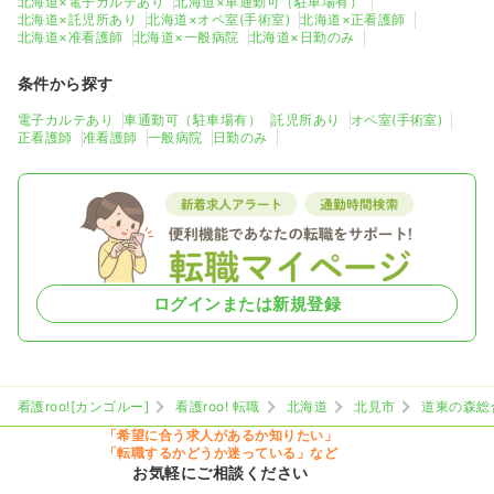
北海道×電子カルテあり
北海道×車通勤可（駐車場有）
北海道×託児所あり
北海道×オペ室(手術室)
北海道×正看護師
北海道×准看護師
北海道×一般病院
北海道×日勤のみ
条件から探す
電子カルテあり
車通勤可（駐車場有）
託児所あり
オペ室(手術室)
正看護師
准看護師
一般病院
日勤のみ
ログインまたは新規登録
看護roo![カンゴルー]
看護roo! 転職
北海道
北見市
道東の森総
「希望に合う求人があるか知りたい」
「転職するかどうか迷っている」など
お気軽にご相談ください