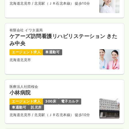
訪問看護
北海道北見市
/ 北見駅（ＪＲ石北本線） 徒歩10分
一般病院
正看護師
日勤のみ（常勤）
19.5
給与
万円〜
/月
賞与2ヶ月
有限会社 イワタ薬局
※一例
ケアーズ訪問看護リハビリステーション きた
時間
8:30～17:00
（休憩60分）
み中央
土日祝休み
年間休日124日
オンコールあり
エージェント求人
車通勤可
担当業務未経験可
ブランク可
月給19万円以上可
北海道北見市
気になる
詳細を見る
医療法人社団桜会
一時募集休止
日勤のみ（パート）
小林病院
1,400〜1,900
給与
時給
円
エージェント求人
300床
電子カルテ
時間
8:30～17:00
（休憩60分）
車通勤可
託児所
土日祝休み
オンコールあり
担当業務未経験可
北海道北見市
/ 北見駅（ＪＲ石北本線） 徒歩10分
ブランク可
時給1,900円以上可