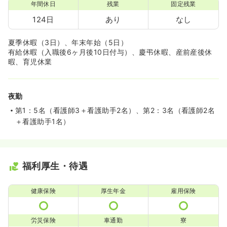
年間休日
残業
固定残業
124日
あり
なし
夏季休暇（3日）、年末年始（5日）
有給休暇（入職後6ヶ月後10日付与）、慶弔休暇、産前産後休
暇、育児休業
夜勤
第1：5名（看護師3＋看護助手2名）、第2：3名（看護師2名
＋看護助手1名）
福利厚生・待遇
健康保険
厚生年金
雇用保険
労災保険
車通勤
寮