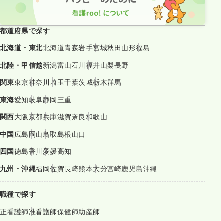
都道府県で探す
北海道・東北
北海道
青森
岩手
宮城
秋田
山形
福島
北陸・甲信越
新潟
富山
石川
福井
山梨
長野
関東
東京
神奈川
埼玉
千葉
茨城
栃木
群馬
東海
愛知
岐阜
静岡
三重
関西
大阪
京都
兵庫
滋賀
奈良
和歌山
中国
広島
岡山
鳥取
島根
山口
四国
徳島
香川
愛媛
高知
九州・沖縄
福岡
佐賀
長崎
熊本
大分
宮崎
鹿児島
沖縄
職種で探す
正看護師
准看護師
保健師
助産師