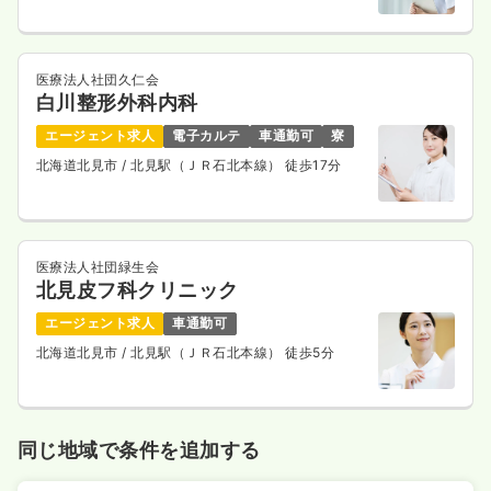
21.9〜28.7
給与
万円
/月
賞与2ヶ月
※一例
時間
8:30～17:00
（休憩60分）
医療法人社団久仁会
年間休日124日
月給28万円以上可
白川整形外科内科
気になる
詳細を見る
エージェント求人
電子カルテ
車通勤可
寮
北海道北見市
/ 北見駅（ＪＲ石北本線） 徒歩17分
医療法人社団緑生会
北見皮フ科クリニック
エージェント求人
車通勤可
北海道北見市
/ 北見駅（ＪＲ石北本線） 徒歩5分
同じ地域で条件を追加する