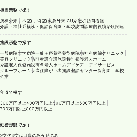
担当業務で探す
病棟
外来
オペ室(手術室)
救急外来
ICU系
透析
訪問看護
介護・福祉系
検診・健診
保育園・学校
訪問診療
内視鏡
治験関連
施設形態で探す
一般病院
大学病院
一般＋療養
療養型病院
精神科病院
クリニック
美容クリニック
訪問看護
介護施設
特別養護老人ホーム
介護老人保健施設
有料老人ホーム
デイケア・デイサービス
グループホーム
サ高住
障がい者施設
健診センター
保育園・学校
企業
年収で探す
300万円以上
400万円以上
500万円以上
600万円以上
700万円以上
800万円以上
勤務形態で探す
2交代
3交代
日勤のみ
夜勤のみ