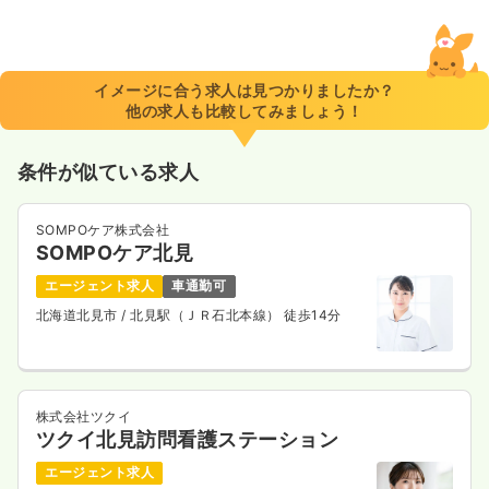
日勤のみ（常勤）
21.9〜28.7
給与
万円
/月
賞与2ヶ月
※一例
イメージに合う求人は見つかりましたか？
時間
8:30～17:00
（休憩60分）
他の求人も比較してみましょう！
土日祝休み
年間休日124日
月給28万円以上可
条件が似ている求人
気になる
詳細を見る
SOMPOケア株式会社
SOMPOケア北見
一時募集休止
日勤のみ（パート）
エージェント求人
車通勤可
1,100〜1,500
給与
時給
円
北海道北見市
/ 北見駅（ＪＲ石北本線） 徒歩14分
時間
8:30～17:00
（休憩60分）
土日祝休み
時給1,500円以上可
気になる
詳細を見る
株式会社ツクイ
ツクイ北見訪問看護ステーション
エージェント求人