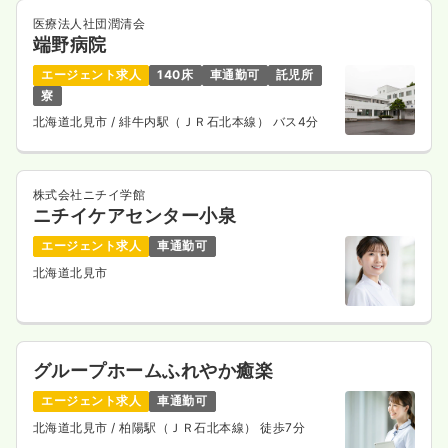
気になる
詳細を見る
医療法人社団潤清会
端野病院
エージェント求人
140床
車通勤可
託児所
訪問診療
一般病院
正・准看護師
寮
北海道北見市
/ 緋牛内駅（ＪＲ石北本線） バス4分
一時募集休止
日勤のみ（常勤）
21.9〜28.7
給与
万円
/月
賞与2ヶ月
株式会社ニチイ学館
※一例
ニチイケアセンター小泉
時間
8:30～17:00
（休憩60分）
年間休日124日
月給28万円以上可
エージェント求人
車通勤可
北海道北見市
気になる
詳細を見る
グループホームふれやか癒楽
検診・健診
一般病院
正・准看護師
エージェント求人
車通勤可
北海道北見市
/ 柏陽駅（ＪＲ石北本線） 徒歩7分
一時募集休止
日勤のみ（常勤）