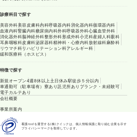
診療科目で探す
美容外科
美容皮膚科
内科
呼吸器内科
消化器内科
循環器内科
血液内科
腎臓内科
糖尿病内科
外科
呼吸器外科
心臓血管外科
消化器外科
脳神経外科
整形外科
形成外科
小児科
産婦人科
眼科
耳鼻咽喉科
皮膚科
泌尿器科
精神科・心療内科
放射線科
麻酔科
リウマチ科
リハビリテーション科
アレルギー科
緩和医療科（ホスピス）
特徴で探す
新規オープン
4週8休以上
土日休み
駅徒歩５分以内
車通勤可（駐車場有）
寮あり
託児所あり
ブランク・未経験可
電子カルテあり
会社概要
事業所案内
看護roo!を運営する(株)クイックは、個人情報保護に取り組む企業を示す
プライバシーマークを取得しています。