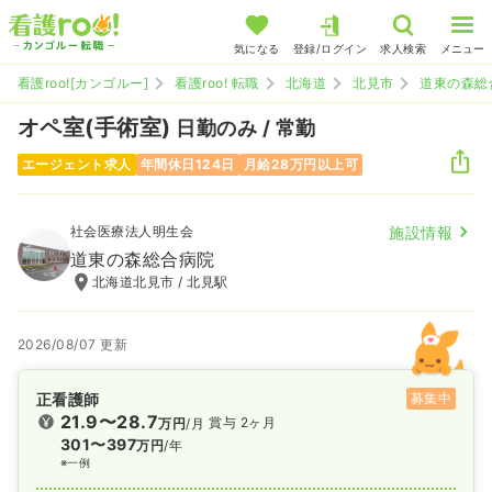
気になる
登録/ログイン
求人検索
メニュー
看護roo![カンゴルー]
看護roo! 転職
北海道
北見市
道東の森総
オペ室(手術室)
日勤のみ / 常勤
エージェント求人
年間休日124日
月給28万円以上可
社会医療法人明生会
施設情報
道東の森総合病院
北海道北見市 / 北見駅
2026/08/07 更新
正看護師
募集中
21.9〜28.7
賞与 2ヶ月
万円
/月
301〜397
万円
/年
※一例