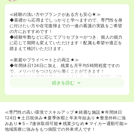
≪経験の浅い方やブランクがある方も安心★≫
◆基礎から応用までしっかりと学べますので、専門性を身
に付けたい方や在宅復帰までの一連の看護の実践をご希望
の方におすすめです！
◆経験年数などに応じてプリセプターがつき、個人の能力
に応じて期間も変えていただけます！配属も希望や適正を
踏まえて検討いただけます。
≪家庭やプライベートとの両立★≫
◆年間休日124日に加え、残業も月平均5時間程度ですの
で、メリハリをつけながら働くことができます！
◆年末年始や夏季休暇などもあるため、連休を利用して旅
行や帰省をされる看護師様も多くいらっしゃいます！
続きを読む
◆託児所を完備しており、一部夜間保育もあるので、お子
さんがいらっしゃる看護師様も安心して夜勤に入って頂け
ます！シフトも夜間保育に合わせて調整して頂けるのでご
安心下さい。
◆残業時間についても月5時間程度になるように業務シェ
≪専門性の高い環境でスキルアップ★綺麗な施設★年間休日
アや記録の簡略化を図り残業時間を減らす取り組みをして
124日★土日祝休み★夏季休暇と年末年始あり★整形外科に強
います！
みあり★5～7連休取得可能★残業少なめ★マイカー通勤可能≫
地域医療に強みをもつ病院での外来求人です！
≪働きやすい環境あり★≫