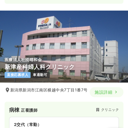
医療法人社団晴和会
新津産科婦人科クリニック
直接応募求人
車通勤可
新潟県新潟市江南区横越中央7丁目1番7号
施設詳細
病棟
クリニック
正看護師
2交代（常勤）