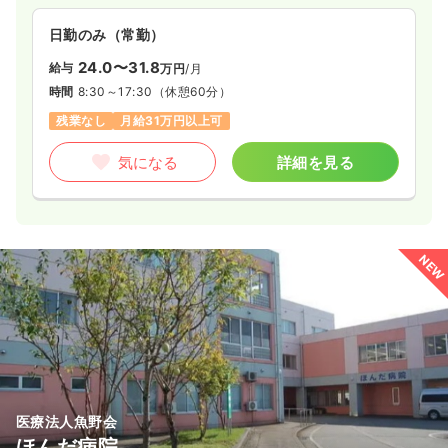
日勤のみ（常勤）
24.0〜31.8
給与
万円
/月
時間
8:30～17:30
（休憩60分）
残業なし
月給31万円以上可
気になる
詳細を見る
NEW
医療法人魚野会
ほんだ病院