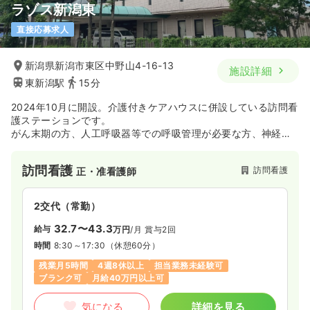
ラゾス新潟東
直接応募求人
新潟県新潟市東区中野山4-16-13
施設詳細
東新潟駅
15分
2024年10月に開設。介護付きケアハウスに併設している訪問看
護ステーションです。
がん末期の方、人工呼吸器等での呼吸管理が必要な方、神経変
性疾患の方、難病の方など、日常的に医療的ケアが必要な方々
を積極的に受け入れ、また入居者やご家族の意向を尊重した、
訪問看護
訪問看護
正・准看護師
その人らしい生活ができるようにケアを行っています。
2交代（常勤）
32.7〜43.3
給与
万円
/月
賞与2回
時間
8:30～17:30
（休憩60分）
残業月5時間
4週8休以上
担当業務未経験可
ブランク可
月給40万円以上可
気になる
詳細を見る