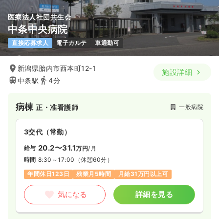
医療法人社団共生会
中条中央病院
直接応募求人
電子カルテ
車通勤可
新潟県胎内市西本町12-1
施設詳細
中条駅
4分
病棟
一般病院
正・准看護師
3交代（常勤）
20.2〜31.1
給与
万円
/月
時間
8:30～17:00
（休憩60分）
年間休日123日
残業月5時間
月給31万円以上可
気になる
詳細を見る