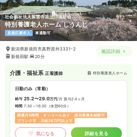
社会福祉法人紫雲寺加治川福祉会
特別養護老人ホーム しうんじ
直接応募求人
車通勤可
新潟県新発田市真野原外3331ｰ2
施設詳細
新発田駅
20分
介護・福祉系
特別養護老人ホーム
正看護師
日勤のみ（常勤）
25.2〜29.0
給与
万円
/月
賞与2.4ヶ月
時間
7:30～16:30
（休憩60分）
残業月5時間
オンコールあり
担当業務未経験可
ブランク可
月給29万円以上可
気になる
詳細を見る