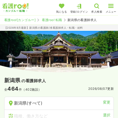
気になる
登録/ログイン
求人検索
メニュー
看護roo![カンゴルー]
看護roo! 転職
新潟県の看護師求人
【2026年8月最新】新潟県の看護師/准看護師求人・転職・給料
新潟県
の看護師求人
464
2026/08/07
更新
全
件（402施設）
変更
新潟県(すべて)
選択
職種、働き方など