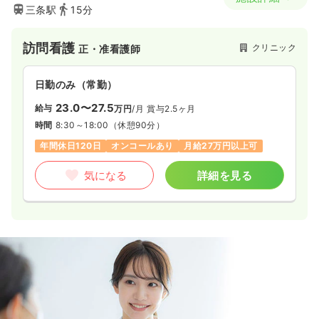
三条駅
15分
訪問看護
クリニック
正・准看護師
日勤のみ（常勤）
23.0〜27.5
給与
万円
/月
賞与2.5ヶ月
時間
8:30～18:00
（休憩90分）
年間休日120日
オンコールあり
月給27万円以上可
気になる
詳細を見る