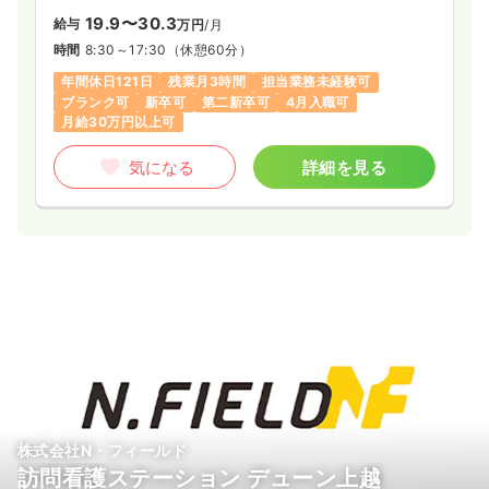
19.9〜30.3
給与
万円
/月
時間
8:30～17:30
（休憩60分）
年間休日121日
残業月3時間
担当業務未経験可
ブランク可
新卒可
第二新卒可
4月入職可
月給30万円以上可
気になる
詳細を見る
株式会社N・フィールド
訪問看護ステーション デューン上越