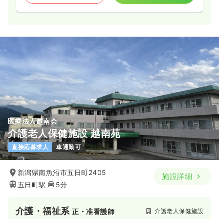
医療法人越南会
介護老人保健施設 越南苑
直接応募求人
車通勤可
新潟県南魚沼市五日町2405
施設詳細
五日町駅
5分
介護・福祉系
介護老人保健施設
正・准看護師