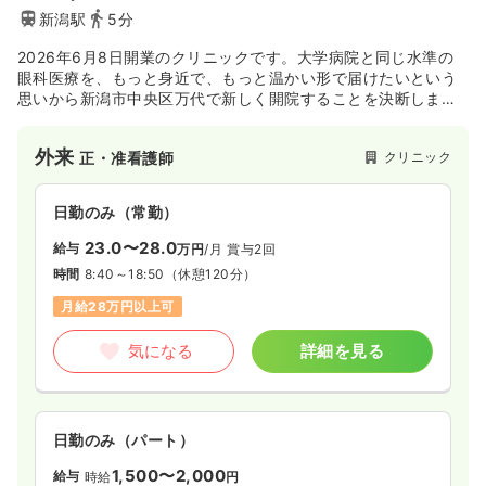
新潟駅
5分
2026年6月8日開業のクリニックです。大学病院と同じ水準の
眼科医療を、もっと身近で、もっと温かい形で届けたいという
思いから新潟市中央区万代で新しく開院することを決断しまし
た。
ともに、新潟の皆さまの“見える喜び”を支える場所をつくって
外来
クリニック
正・准看護師
いきましょう。
日勤のみ（常勤）
23.0〜28.0
給与
万円
/月
賞与2回
時間
8:40～18:50
（休憩120分）
月給28万円以上可
気になる
詳細を見る
日勤のみ（パート）
1,500〜2,000
給与
時給
円