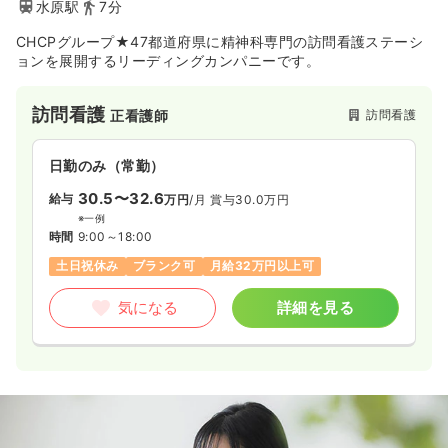
水原駅
7分
CHCPグループ★47都道府県に精神科専門の訪問看護ステーシ
ョンを展開するリーディングカンパニーです。
訪問看護
訪問看護
正看護師
日勤のみ（常勤）
30.5〜32.6
給与
万円
/月
賞与30.0万円
※一例
時間
9:00～18:00
土日祝休み
ブランク可
月給32万円以上可
気になる
詳細を見る