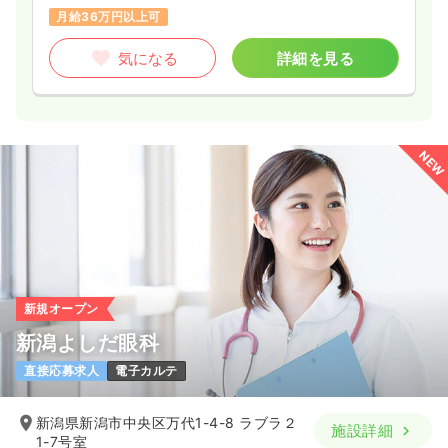
月給36万円以上可
気になる
詳細を見る
NEW
新規オープン
新潟よしだ眼科
直接応募求人
電子カルテ
新潟県新潟市中央区万代1-4-8 ラブラ２
施設詳細
1-7号室