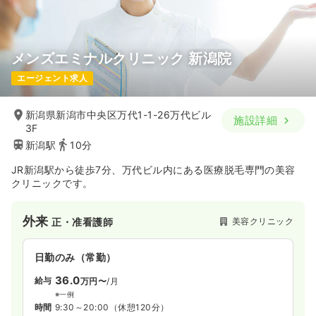
メンズエミナルクリニック 新潟院
エージェント求人
新潟県新潟市中央区万代1-1-26万代ビル
施設詳細
3F
新潟駅
10分
JR新潟駅から徒歩7分、万代ビル内にある医療脱毛専門の美容
クリニックです。
外来
美容クリニック
正・准看護師
日勤のみ（常勤）
36.0
給与
万円〜
/月
※一例
時間
9:30～20:00
（休憩120分）