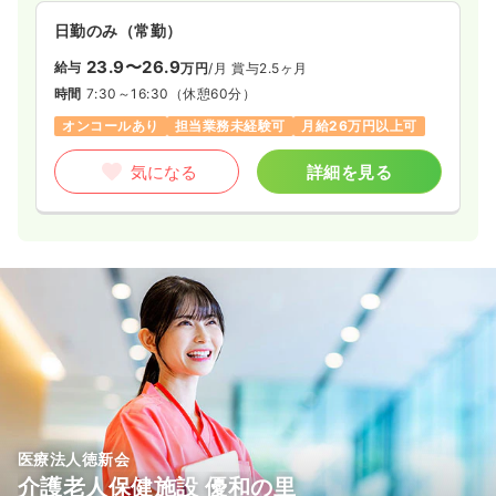
日勤のみ（常勤）
23.9〜26.9
給与
万円
/月
賞与2.5ヶ月
時間
7:30～16:30
（休憩60分）
オンコールあり
担当業務未経験可
月給26万円以上可
気になる
詳細を見る
医療法人徳新会
介護老人保健施設 優和の里