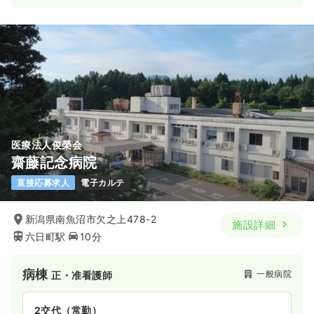
医療法人俊榮会
齋藤記念病院
直接応募求人
電子カルテ
新潟県南魚沼市欠之上478-2
施設詳細
六日町駅
10分
病棟
一般病院
正・准看護師
2交代（常勤）