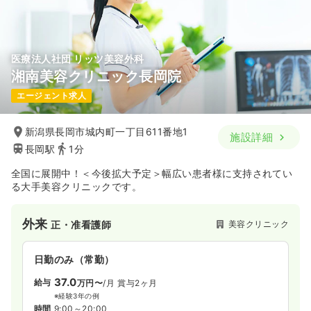
医療法人社団 リッツ美容外科
湘南美容クリニック長岡院
エージェント求人
新潟県長岡市城内町一丁目611番地1
施設詳細
長岡駅
1分
全国に展開中！＜今後拡大予定＞幅広い患者様に支持されてい
る大手美容クリニックです。
外来
美容クリニック
正・准看護師
日勤のみ（常勤）
37.0
給与
万円〜
/月
賞与2ヶ月
※経験3年の例
時間
9:00～20:00