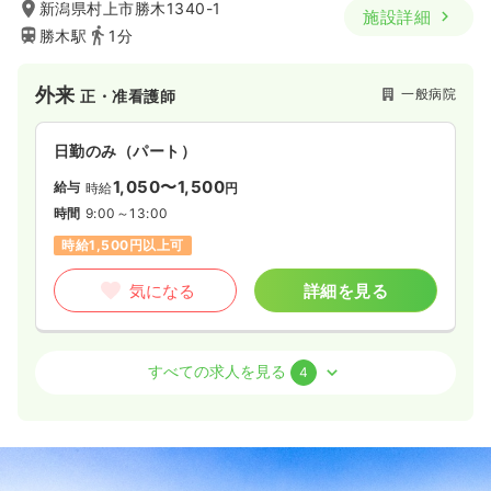
新潟県村上市勝木1340-1
施設詳細
勝木駅
1分
外来
一般病院
正・准看護師
日勤のみ（パート）
1,050〜1,500
給与
時給
円
時間
9:00～13:00
時給1,500円以上可
気になる
詳細を見る
訪問看護
一般病院
正・准看護師
すべての求人を見る
4
日勤のみ（常勤）
20.9〜28.8
給与
万円
/月
賞与3ヶ月
時間
8:30～17:00
（休憩60分）