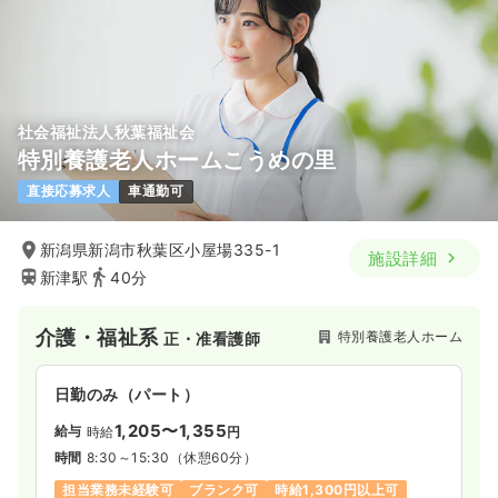
社会福祉法人秋葉福祉会
特別養護老人ホームこうめの里
直接応募求人
車通勤可
新潟県新潟市秋葉区小屋場335-1
施設詳細
新津駅
40分
介護・福祉系
特別養護老人ホーム
正・准看護師
日勤のみ（パート）
1,205〜1,355
給与
時給
円
時間
8:30～15:30
（休憩60分）
担当業務未経験可
ブランク可
時給1,300円以上可