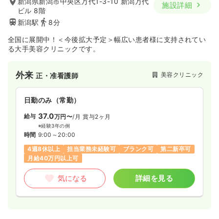
新潟県新潟市中央区万代1-3-10 新潟万代
施設詳細
ビル 8階
新潟駅
8分
全国に展開中！＜今後拡大予定＞幅広い患者様に支持されてい
る大手美容クリニックです。
外来
美容クリニック
正・准看護師
日勤のみ（常勤）
37.0
給与
万円〜
/月
賞与2ヶ月
※経験3年の例
時間
9:00～20:00
4週8休以上
担当業務未経験可
ブランク可
第二新卒可
月給40万円以上可
気になる
詳細を見る