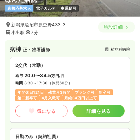
直接応募求人
電子カルテ
車通勤可
新潟県魚沼市原虫野433-3
施設詳細
小出駅
7分
病棟
精神科病院
正・准看護師
2交代（常勤）
20.0〜34.5
給与
万円
/月
時間
8:30～17:30
（休憩60分）
年間休日121日
残業月3時間
ブランク可
新卒可
第二新卒可
4月入職可
月給34万円以上可
気になる
詳細を見る
日勤のみ（契約社員）