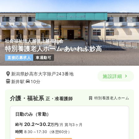
残業月5時間
月給28万円以上可
気になる
詳細を見る
介護・福祉系
療養型病院
社会福祉法人越後上越福祉会
正・准看護師
特別養護老人ホーム あいれふ妙高
日勤のみ（常勤）
直接応募求人
車通勤可
20.1〜28.3
給与
万円
/月
新潟県妙高市大字除戸243番地
時間
8:30～17:00
（休憩60分）
施設詳細
新井駅
10分
残業月5時間
月給28万円以上可
気になる
詳細を見る
介護・福祉系
特別養護老人ホーム
正・准看護師
日勤のみ（常勤）
2交代（常勤）
20.2〜30.2
給与
万円
/月
賞与3ヶ月
20.1〜28.3
時間
8:30～17:30
（休憩60分）
給与
万円
/月
賞与3ヶ月