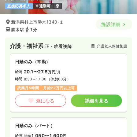
直接応募求人
車通勤可
寮
新潟県村上市勝木1340-１
施設詳細
勝木駅
1分
介護・福祉系
介護老人保健施設
正・准看護師
日勤のみ（常勤）
20.1〜27.5
給与
万円
/月
時間
8:30～17:00
（休憩60分）
残業月5時間
月給27万円以上可
気になる
詳細を見る
日勤のみ（パート）
1,050〜1,600
給与
時給
円