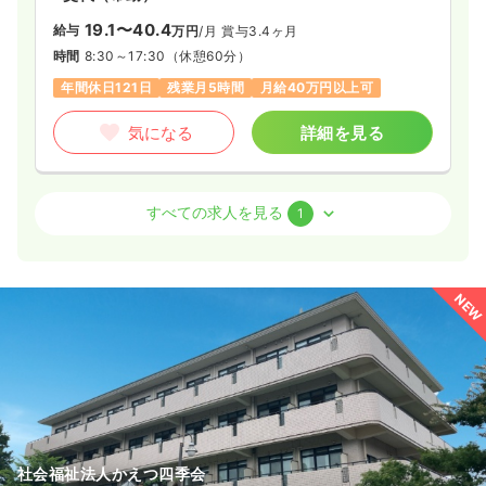
19.1〜40.4
給与
万円
/月
賞与3.4ヶ月
時間
8:30～17:30
（休憩60分）
年間休日121日
残業月5時間
月給40万円以上可
気になる
詳細を見る
外来
一般病院
正・准看護師
すべての求人を見る
1
2交代（常勤）
19.1〜40.4
給与
万円
/月
賞与3.4ヶ月
NEW
時間
8:30～17:30
（休憩60分）
年間休日121日
残業月5時間
月給40万円以上可
気になる
詳細を見る
社会福祉法人かえつ四季会