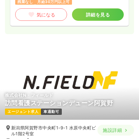
時間
8:30～17:00
（休憩60分）
残業なし
月給30万円以上可
残業月5時間
月給28万円以上可
気になる
詳細を見る
気になる
詳細を見る
日勤のみ（パート）
1,050〜1,300
給与
時給
円
時間
8:30～17:00
（休憩60分）
時給1,300円以上可
気になる
詳細を見る
株式会社N・フィールド
訪問看護ステーションデューン阿賀野
エージェント求人
車通勤可
新潟県阿賀野市中央町1-9-1 水原中央町ビ
施設詳細
ル1階2号室