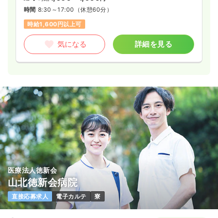
時間
8:30～17:00
（休憩60分）
時給1,600円以上可
気になる
詳細を見る
医療法人徳新会
山北徳新会病院
直接応募求人
電子カルテ
寮