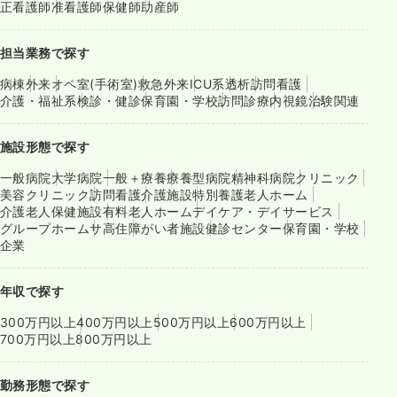
正看護師
准看護師
保健師
助産師
担当業務で探す
病棟
外来
オペ室(手術室)
救急外来
ICU系
透析
訪問看護
介護・福祉系
検診・健診
保育園・学校
訪問診療
内視鏡
治験関連
施設形態で探す
一般病院
大学病院
一般＋療養
療養型病院
精神科病院
クリニック
美容クリニック
訪問看護
介護施設
特別養護老人ホーム
介護老人保健施設
有料老人ホーム
デイケア・デイサービス
グループホーム
サ高住
障がい者施設
健診センター
保育園・学校
企業
年収で探す
300万円以上
400万円以上
500万円以上
600万円以上
700万円以上
800万円以上
勤務形態で探す