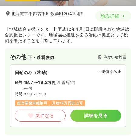
北海道古平郡古平町歌棄町204番地9
施設詳細
【地域総合支援センター】平成12年4月1日に開設された地域総
合支援センターです。地域福祉推進を図る活動の拠点として役
割を果たすことを目指しています。
その他
障がい者施設
正・准看護師
一時募集休止
日勤のみ（常勤）
16.7〜19.2
給与
万円
/月
賞与2回
※一例
時間
8:30～17:30
担当業務未経験可
月給19万円以上可
気になる
詳細を見る