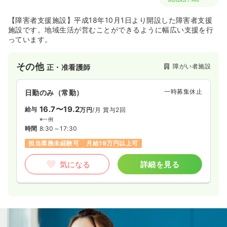
【障害者支援施設】平成18年10月1日より開設した障害者支援
施設です。地域生活が営むことができるように幅広い支援を行
っています。
その他
障がい者施設
正・准看護師
一時募集休止
日勤のみ（常勤）
16.7〜19.2
給与
万円
/月
賞与2回
※一例
時間
8:30～17:30
担当業務未経験可
月給19万円以上可
気になる
詳細を見る