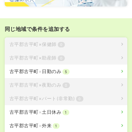
同じ地域で条件を追加する
古平郡古平町
×
保健師
0
古平郡古平町
×
助産師
0
古平郡古平町
×
日勤のみ
5
古平郡古平町
×
夜勤のみ
0
古平郡古平町
×
パート(非常勤)
0
古平郡古平町
×
土日休み
1
古平郡古平町
×
外来
1