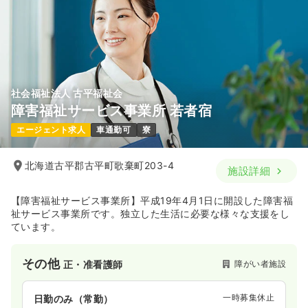
社会福祉法人 古平福祉会
障害福祉サービス事業所 若者宿
エージェント求人
車通勤可
寮
北海道古平郡古平町歌棄町203-4
施設詳細
【障害福祉サービス事業所】平成19年4月1日に開設した障害福
祉サービス事業所です。独立した生活に必要な様々な支援をし
ています。
その他
障がい者施設
正・准看護師
一時募集休止
日勤のみ（常勤）