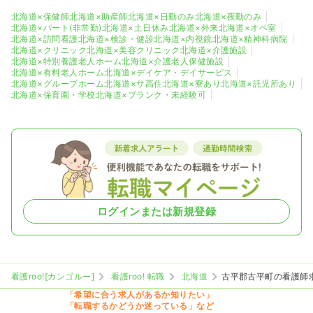
北海道×保健師
北海道×助産師
北海道×日勤のみ
北海道×夜勤のみ
北海道×パート(非常勤)
北海道×土日休み
北海道×外来
北海道×オペ室
北海道×訪問看護
北海道×検診・健診
北海道×内視鏡
北海道×精神科病院
北海道×クリニック
北海道×美容クリニック
北海道×介護施設
北海道×特別養護老人ホーム
北海道×介護老人保健施設
北海道×有料老人ホーム
北海道×デイケア・デイサービス
北海道×グループホーム
北海道×サ高住
北海道×寮あり
北海道×託児所あり
北海道×保育園・学校
北海道×ブランク・未経験可
ログインまたは新規登録
看護roo![カンゴルー]
看護roo! 転職
北海道
古平郡古平町の看護師
「希望に合う求人があるか知りたい」
「転職するかどうか迷っている」など