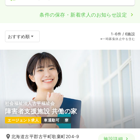
条件の保存・新着求人のお知らせ設定
1-6件 / 6施設
※一時募集休止中を含む
社会福祉法人古平福祉会
障害者支援施設 共働の家
エージェント求人
車通勤可
寮
北海道古平郡古平町歌棄町204-9
施設詳細