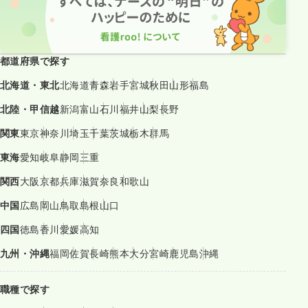
都道府県で探す
北海道・東北
北海道
青森
岩手
宮城
秋田
山形
福島
北陸・甲信越
新潟
富山
石川
福井
山梨
長野
関東
東京
神奈川
埼玉
千葉
茨城
栃木
群馬
東海
愛知
岐阜
静岡
三重
関西
大阪
京都
兵庫
滋賀
奈良
和歌山
中国
広島
岡山
鳥取
島根
山口
四国
徳島
香川
愛媛
高知
九州・沖縄
福岡
佐賀
長崎
熊本
大分
宮崎
鹿児島
沖縄
職種で探す