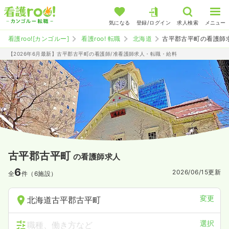
気になる
登録/ログイン
求人検索
メニュー
看護roo![カンゴルー]
看護roo! 転職
北海道
古平郡古平町の看護師
【2026年6月最新】古平郡古平町の看護師/准看護師求人・転職・給料
古平郡古平町
の看護師求人
6
2026/06/15
更新
全
件（6施設）
変更
北海道古平郡古平町
選択
職種、働き方など