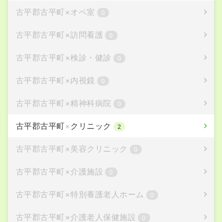
古平郡古平町
×
オペ室
0
古平郡古平町
×
訪問看護
0
古平郡古平町
×
検診・健診
0
古平郡古平町
×
内視鏡
0
古平郡古平町
×
精神科病院
0
古平郡古平町
×
クリニック
2
古平郡古平町
×
美容クリニック
0
古平郡古平町
×
介護施設
0
古平郡古平町
×
特別養護老人ホーム
0
古平郡古平町
×
介護老人保健施設
0