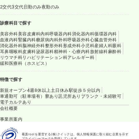
2交代
3交代
日勤のみ
夜勤のみ
診療科目で探す
美容外科
美容皮膚科
内科
呼吸器内科
消化器内科
循環器内科
血液内科
腎臓内科
糖尿病内科
外科
呼吸器外科
心臓血管外科
消化器外科
脳神経外科
整形外科
形成外科
小児科
産婦人科
眼科
耳鼻咽喉科
皮膚科
泌尿器科
精神科・心療内科
放射線科
麻酔科
リウマチ科
リハビリテーション科
アレルギー科
緩和医療科（ホスピス）
特徴で探す
新規オープン
4週8休以上
土日休み
駅徒歩５分以内
車通勤可（駐車場有）
寮あり
託児所あり
ブランク・未経験可
電子カルテあり
会社概要
事業所案内
看護roo!を運営する(株)クイックは、個人情報保護に取り組む企業を示す
プライバシーマークを取得しています。