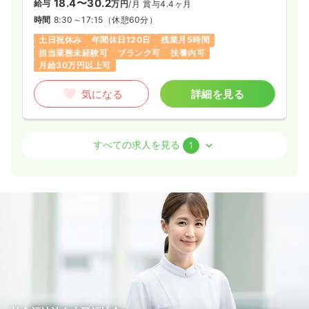
18.4〜30.2
給与
万円
/月
賞与4.4ヶ月
時間
8:30～17:15
（休憩60分）
土日祝休み
年間休日120日
残業月5時間
担当業務未経験可
ブランク可
扶養内可
月給30万円以上可
気になる
詳細を見る
介護・福祉系
クリニック
正・准看護師
すべての求人を見る
1
一時募集休止
2交代（常勤）
20.2〜38.2
給与
万円
/月
賞与4.4ヶ月
時間
8:45～17:30
（休憩60分）
年間休日120日
4週8休以上
新卒可
月給38万円以上可
気になる
詳細を見る