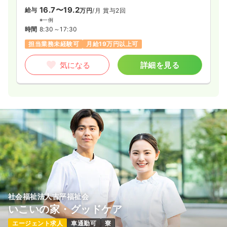
16.7〜19.2
給与
万円
/月
賞与2回
※一例
時間
8:30～17:30
担当業務未経験可
月給19万円以上可
気になる
詳細を見る
社会福祉法人古平福祉会
いこいの家・グッドケア
エージェント求人
車通勤可
寮