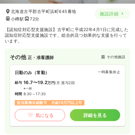
北海道古平郡古平町浜町645番地
施設詳細
小樽駅
72分
【認知症対応型支援施設】古平町に平成22年4月1日に完成した
認知症対応型支援施設です。総合的且つ効果的な支援を行って
います。
その他
その他施設
正・准看護師
一時募集休止
日勤のみ（常勤）
16.7〜19.2
給与
万円
/月
賞与2回
※一例
時間
8:30～17:30
担当業務未経験可
月給19万円以上可
気になる
詳細を見る