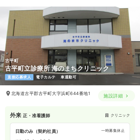
古平町
古平町立診療所 海のまちクリニック
直接応募求人
電子カルテ
車通勤可
北海道古平郡古平町大字浜町644番地1
施設詳細
外来
クリニック
正・准看護師
一時募集休止
日勤のみ（契約社員）