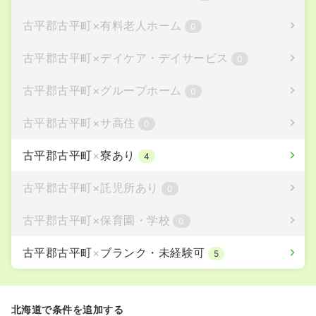
古平郡古平町
×
有料老人ホーム
0
古平郡古平町
×
デイケア・デイサービス
0
古平郡古平町
×
グループホーム
0
古平郡古平町
×
サ高住
0
古平郡古平町
×
寮あり
4
古平郡古平町
×
託児所あり
0
古平郡古平町
×
保育園・学校
0
古平郡古平町
×
ブランク・未経験可
5
北海道で条件を追加する