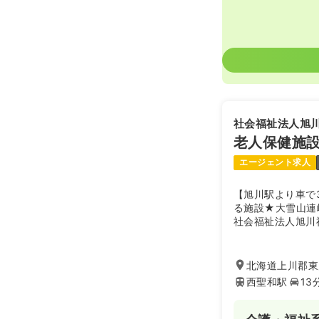
社会福祉法人旭
老人保健施
エージェント求人
【旭川駅より車で
る施設★大雪山連
社会福祉法人旭川
と保育事業を展開
護老人ホーム、老
ハ、訪問介護、訪
北海道上川郡東川
支援事業所、保育
西聖和駅
13
の総合施設を目指
れ目のないサービ
業所を経験するこ