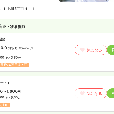
川町北町5丁目４－１１
系
正・准看護師
勤）
6.0
万円
/月
賞与2ヶ月
気になる
:00
（休憩60分）
月給26万円以上可
ート）
00〜1,600
円
気になる
:00
（休憩60分）
円以上可