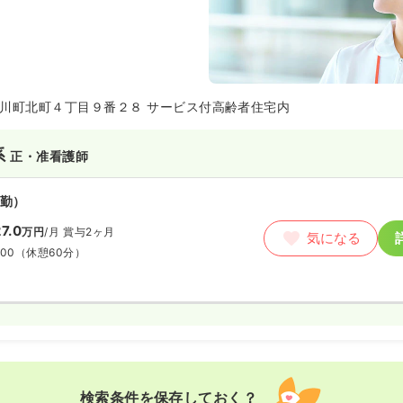
川町北町４丁目９番２８ サービス付高齢者住宅内
系
正・准看護師
勤）
7.0
万円
/月
賞与2ヶ月
気になる
:00
（休憩60分）
検索条件を保存しておく？