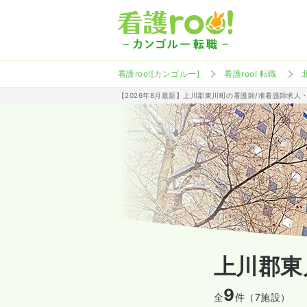
看護roo![カンゴルー]
看護roo! 転職
【2026年8月最新】上川郡東川町の看護師/准看護師求人
上川郡東
9
全
件（7施設）