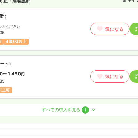
系
デイ
正・准看護師
イルにあった働き方も選択できま
勤）
わせください
気になる
:35
日
4週8休以上
ート）
80〜1,450
円
気になる
:35
円以上可
系
正・准看護師
すべての求人を見る
1
）
1.5
万円
/月
賞与3.2ヶ月
気になる