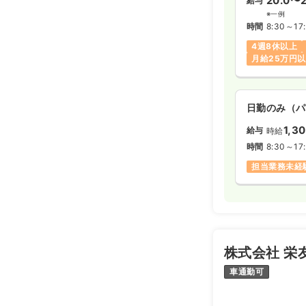
20.0〜2
給与
※一例
時間
8:30～17
4週8休以上
月給25万円
日勤のみ（パ
1,3
給与
時給
時間
8:30～17
担当業務未経
株式会社 栄
車通勤可