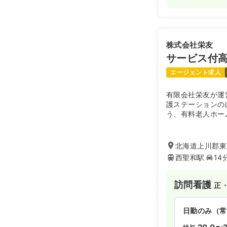
株式会社栄友
サービス付
エージェント求人
有限会社栄友が運
護ステーションの
う、有料老人ホー
は忠別川が流れて
豊かな環境です。
北海道上川郡東川
西聖和駅
14
訪問看護
正
日勤のみ（常