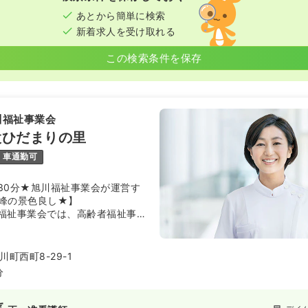
あとから簡単に検索
新着求人を受け取れる
この検索条件を保存
川福祉事業会
設ひだまりの里
車通勤可
30分★旭川福祉事業会が運営す
峰の景色良し★】
福祉事業会では、高齢者福祉事業
しております。その他にも特別養
人保健施設、通所介護、通所リ
問ﾘﾊ、グループホーム、居宅介護
町西町8-29-1
所、放課後児童クラブなど、福祉
分
しております。ご利用者様には切
スの提供、職員は様々な職種・事
とでキャリアアップできますし、