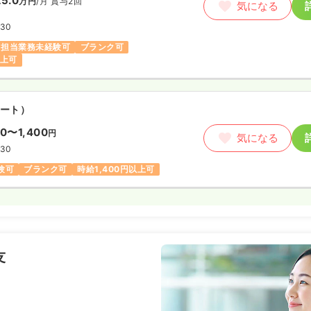
5.0
万円
/月
賞与2回
気になる
:30
担当業務未経験可
ブランク可
以上可
ート）
00〜1,400
円
気になる
:30
験可
ブランク可
時給1,400円以上可
友