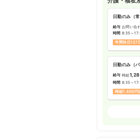
介護・福祉
自身のライフスタ
す。
日勤のみ（常
給与
お問い合
時間
8:35～17
年間休日127
日勤のみ（パ
1,2
給与
時給
時間
8:35～17
時給1,400
介護・福祉
2交代（常勤
20.7〜3
給与