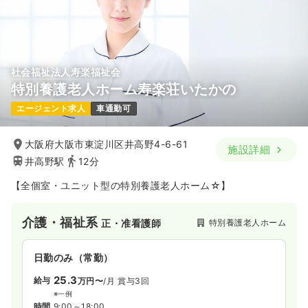
年間休日121日
ブランク可
月給35万円以上可
気になる
詳細を見る
社会福祉法人寿楽福祉会
特別養護老人ホーム寿楽荘いたかの
エージェント求人
車通勤可
大阪府大阪市東淀川区井高野4-6-61
施設詳細
井高野駅
12分
【全個室・ユニット型の特別養護老人ホーム☆】
介護・福祉系
特別養護老人ホーム
正・准看護師
日勤のみ（常勤）
25.3
給与
万円〜
/月
賞与3回
※一例
時間
9:00～18:00