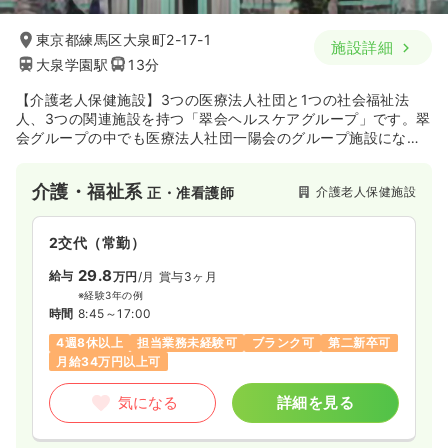
東京都練馬区大泉町2-17-1
施設詳細
大泉学園駅
13分
【介護老人保健施設】3つの医療法人社団と1つの社会福祉法
人、3つの関連施設を持つ「翠会ヘルスケアグループ」です。翠
会グループの中でも医療法人社団一陽会のグループ施設になり
ますので、地域に根付いた質の高い医療を提供しています。
介護・福祉系
介護老人保健施設
正・准看護師
2交代（常勤）
29.8
給与
万円
/月
賞与3ヶ月
※経験3年の例
時間
8:45～17:00
4週8休以上
担当業務未経験可
ブランク可
第二新卒可
月給34万円以上可
気になる
詳細を見る