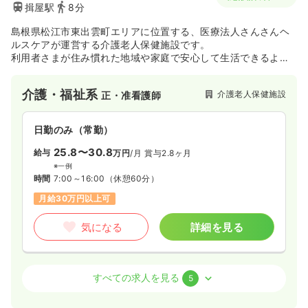
揖屋駅
8分
島根県松江市東出雲町エリアに位置する、医療法人さんさんヘ
ルスケアが運営する介護老人保健施設です。
利用者さまが住み慣れた地域や家庭で安心して生活できるよ
う、医療・福祉の両面から手厚く心のこもったケアを一貫して
提供しています。
介護・福祉系
介護老人保健施設
正・准看護師
日勤のみ（常勤）
25.8〜30.8
給与
万円
/月
賞与2.8ヶ月
※一例
時間
7:00～16:00
（休憩60分）
月給30万円以上可
気になる
詳細を見る
訪問看護
サ高住
正看護師 / 管理職
すべての求人を見る
5