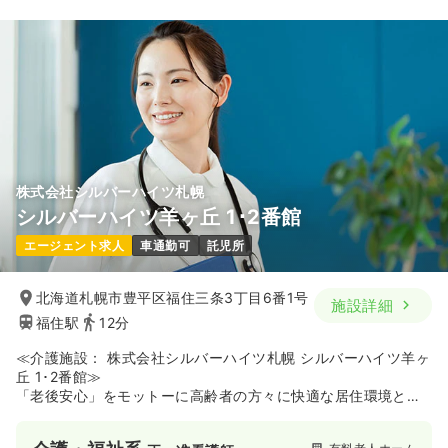
株式会社シルバーハイツ札幌
シルバーハイツ羊ヶ丘 1･2番館
エージェント求人
車通勤可
託児所
北海道札幌市豊平区福住三条3丁目6番1号
施設詳細
福住駅
12分
≪介護施設： 株式会社シルバーハイツ札幌 シルバーハイツ羊ヶ
丘 1･2番館≫
「老後安心」をモットーに高齢者の方々に快適な居住環境と介
護サービスを始めとする各種サービスを提供する企業であり、
介護保険法の指定特定施設入所者生活介護事業所です。