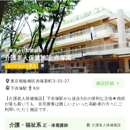
医療法人社団慈誠会
介護老人保健施設 赤塚園
エージェント求人
寮
東京都板橋区赤塚新町3-33-27
施設詳細
下赤塚駅
8分
【介護老人保健施設】下赤塚駅から徒歩5分の便利な立地★病状
が落ち着いても、在宅療養は難しいといった高齢者の方々にご
利用いただく施設です。
介護・福祉系
介護老人保健施設
正・准看護師