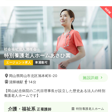
日勤のみ（常勤）
34.2〜42.2
給与
万円
/月
賞与2.8ヶ月
NEW
※一例
時間
7:30～16:30
（休憩60分）
4週8休以上
オンコールあり
月給40万円以上可
気になる
詳細を見る
社会福祉法人清桜会
訪問看護
サ高住
正看護師
特別養護老人ホームあさひ園
エージェント求人
車通勤可
日勤のみ（常勤）
26.4〜30.8
給与
万円
/月
賞与2.8ヶ月
岡山県岡山市北区旭本町6-20
施設詳細
※経験5年の例
清輝橋駅
14分
時間
7:30～16:30
（休憩60分）
4週8休以上
月給30万円以上可
【岡山紀念病院の二代目理事長が設立した歴史ある法人の特別
養護老人ホームです】
気になる
詳細を見る
介護・福祉系
特別養護老人ホーム
正看護師