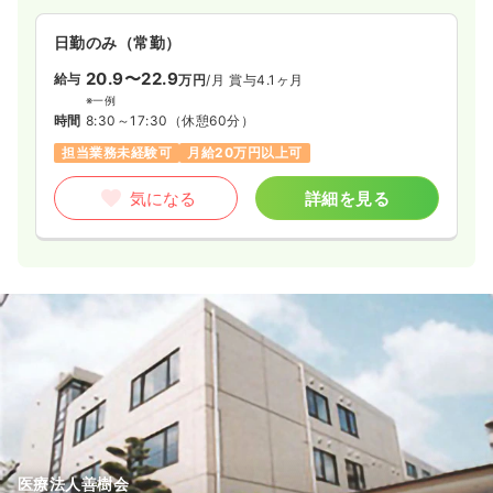
2交代（常勤）
日勤のみ（常勤）
32.9〜37.3
20.9〜22.9
給与
万円
/月
賞与2.8ヶ月
給与
万円
/月
賞与4.1ヶ月
※経験5年の例
※一例
時間
7:30～16:30
（休憩60分）
時間
8:30～17:30
（休憩60分）
4週8休以上
月給37万円以上可
担当業務未経験可
月給20万円以上可
気になる
詳細を見る
気になる
詳細を見る
夜勤のみ（常勤）
39.4〜43.4
給与
万円
/月
賞与2.8ヶ月
※経験5年の例
時間
16:30～9:30
4週8休以上
月給40万円以上可
気になる
詳細を見る
医療法人善樹会