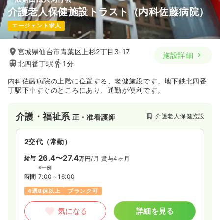
介護老人保健施設トラスト（内科佐藤病院）
エージェント求人
宮城県仙台市青葉区上杉2丁目3-17
施設詳細
北四番丁駅
1分
内科佐藤病院の上階に位置する、老健施設です。地下鉄北四番
丁駅下車すぐのところにあり、通勤が便利です。
介護・福祉系
介護老人保健施設
正・准看護師
2交代（常勤）
26.4〜27.4
給与
万円
/月
賞与4ヶ月
※一例
時間
7:00～16:00
4週8休以上
ブランク可
気になる
詳細を見る