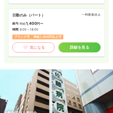
一時募集休止
日勤のみ（パート）
1,400
給与
時給
円〜
時間
9:00～18:00
ブランク可
時給1,400円以上可
気になる
詳細を見る
一般財団法人周行会