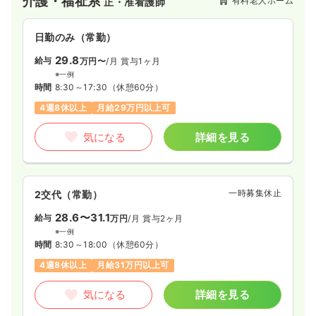
介護・福祉系
有料老人ホーム
正・准看護師
日勤のみ（常勤）
29.8
給与
万円〜
/月
賞与1ヶ月
※一例
時間
8:30～17:30
（休憩60分）
4週8休以上
月給29万円以上可
気になる
詳細を見る
一時募集休止
2交代（常勤）
28.6〜31.1
給与
万円
/月
賞与2ヶ月
※一例
時間
8:30～18:00
（休憩60分）
4週8休以上
月給31万円以上可
気になる
詳細を見る