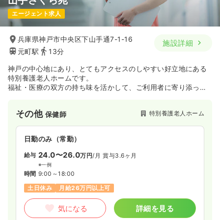
エージェント求人
兵庫県神戸市中央区下山手通7-1-16
施設詳細
元町駅
13分
神戸の中心地にあり、とてもアクセスのしやすい好立地にある
特別養護老人ホームです。
福祉・医療の双方の持ち味を活かして、ご利用者に寄り添った
介護・医療を提供されております。
その他
特別養護老人ホーム
保健師
日勤のみ（常勤）
24.0〜26.0
給与
万円
/月
賞与3.6ヶ月
※一例
時間
9:00～18:00
土日休み
月給26万円以上可
気になる
詳細を見る