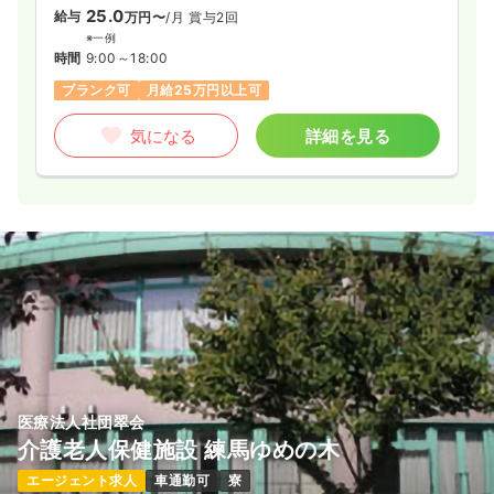
25.0
給与
万円〜
/月
賞与2回
※一例
時間
9:00～18:00
ブランク可
月給25万円以上可
気になる
詳細を見る
医療法人社団翠会
介護老人保健施設 練馬ゆめの木
エージェント求人
車通勤可
寮