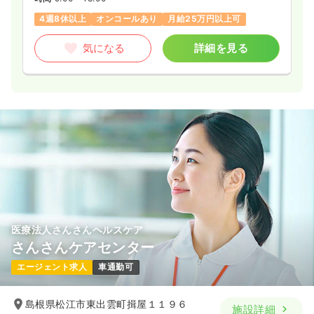
4週8休以上
オンコールあり
月給25万円以上可
気になる
詳細を見る
医療法人さんさんヘルスケア
さんさんケアセンター
エージェント求人
車通勤可
島根県松江市東出雲町揖屋１１９６
施設詳細