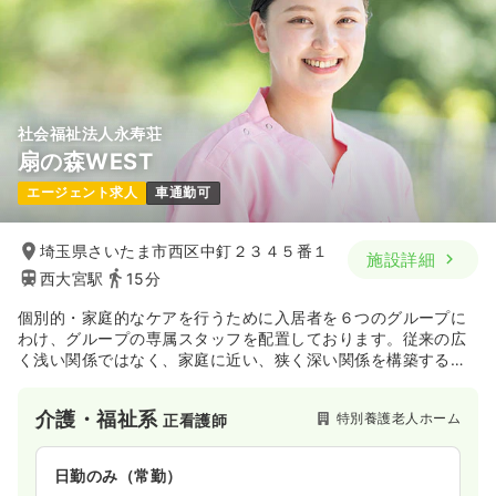
社会福祉法人永寿荘
扇の森WEST
エージェント求人
車通勤可
埼玉県さいたま市西区中釘２３４５番１
施設詳細
西大宮駅
15分
個別的・家庭的なケアを行うために入居者を６つのグループに
わけ、グループの専属スタッフを配置しております。従来の広
く浅い関係ではなく、家庭に近い、狭く深い関係を構築するこ
とにより、顔馴染みの関係（入居者とスタッフ、入居者同士）
が作られ、入居者一人ひとりの細かいニーズに応えたケアを行
介護・福祉系
特別養護老人ホーム
正看護師
っております。
日勤のみ（常勤）