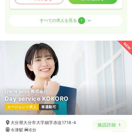
介護・福祉系
有料老人ホーム
正看護師 / 管理職
すべての求人を見る
1
一時募集休止
日勤のみ（常勤）
45.4〜53.6
給与
万円
/月
賞与3.5ヶ月
NEW
※一例
時間
8:30～17:30
（休憩60分）
月給40万円以上可
気になる
詳細を見る
Life is good 株式会社
Day service KOKORO
エージェント求人
車通勤可
大分県大分市大字細字赤迫1718-4
施設詳細
今津駅
6分