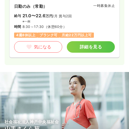
一時募集休止
日勤のみ（常勤）
21.0〜22.6
給与
万円
/月
賞与2回
※一例
時間
8:30～17:30
（休憩60分）
4週8休以上
ブランク可
月給22万円以上可
気になる
詳細を見る
社会福祉法人神戸中央福祉会
山手さくら苑