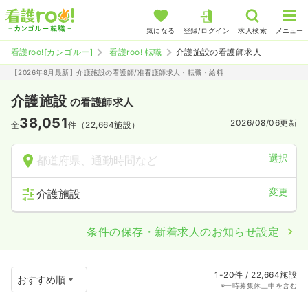
気になる
登録/ログイン
求人検索
メニュー
看護roo![カンゴルー]
看護roo! 転職
介護施設の看護師求人
【2026年8月最新】介護施設の看護師/准看護師求人・転職・給料
介護施設
の看護師求人
38,051
2026/08/06
更新
全
件（22,664施設）
選択
都道府県、通勤時間など
変更
介護施設
条件の保存・新着求人のお知らせ設定
1-20件 / 22,664施設
※一時募集休止中を含む