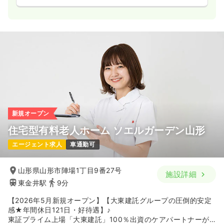
新規オープン
住宅型有料老人ホーム ソエルガーデン山形
エージェント求人
車通勤可
山形県山形市陣場1丁目9番27号
施設詳細
東金井駅
9分
【2026年5月新規オープン】【大東建託グループの圧倒的安定
感★年間休日121日・好待遇】♪
東証プライム上場「大東建託」100％出資のケアパートナーが