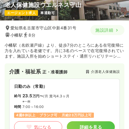
老人保健施設ウエルネス守山
日勤のみ（パート）
エージェント求人
車通勤可
1,500〜1,600
給与
時給
円
時間
7:30～19:00
（休憩60分）
愛知県名古屋市守山区中新4番31号
施設詳細
小幡駅
8分
時給1,600円以上可
小幡駅（名鉄瀬戸線）より、徒歩7分のところにある在宅復帰に
気になる
詳細を見る
力を入れている老健です。月に3名のペースで在宅復帰されてい
ます。施設入所を始めショートステイ・通所リハビリテーショ
ン・居宅介護支援事業所と数多くの介護保険サービスを提供し
ています。
介護・福祉系
介護老人保健施設
正・准看護師
日勤のみ（常勤）
23.5
給与
万円〜
/月
賞与4.3ヶ月
※一例
時間
7:00～16:00
4週8休以上
ブランク可
月給23万円以上可
気になる
詳細を見る