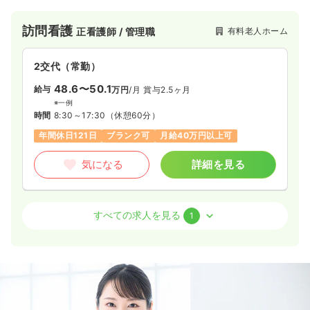
手掛ける、医療対応型施設「ソエルガーデン」です 。大手なら
ではの資本力を活かし、年間休日121日、1分単位の残業代支
訪問看護
有料老人ホーム
正看護師 / 管理職
給、大東建託管理物件の家賃割引など、業界トップクラスの働
きやすさを実現しています 。2029年までに全国100施設以上の
展開を見据えており、将来性・キャリアアップの機会も抜群。
2交代（常勤）
お客様とスタッフに「寄り添う」施設です！
48.6〜50.1
給与
万円
/月
賞与2.5ヶ月
※一例
時間
8:30～17:30
（休憩60分）
年間休日121日
ブランク可
月給40万円以上可
気になる
詳細を見る
訪問看護
有料老人ホーム
正・准看護師
すべての求人を見る
1
一時募集休止
2交代（常勤）
33.8〜35.4
給与
万円
/月
賞与2回
※一例
時間
8:30～17:30
（休憩60分）