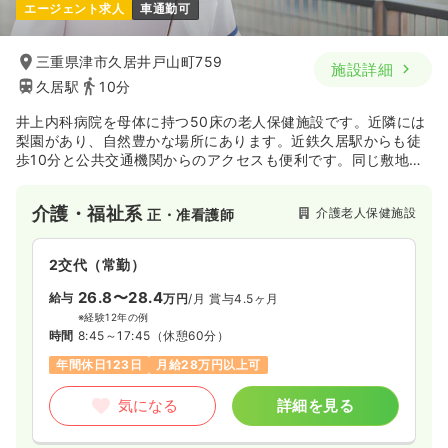
エージェント求人
車通勤可
三重県津市久居井戸山町759
施設詳細
久居駅
10分
井上内科病院を母体に持つ50床の老人保健施設です。近隣には
梨園があり、自然豊かな場所にあります。近鉄久居駅からも徒
歩10分と公共交通機関からのアクセスも便利です。同じ敷地内
で、病院(療養型)とグループホームを展開しており、介護と医
療の両側で利用者様が安心して長くお過ごし頂ける環境を提供
介護・福祉系
介護老人保健施設
正・准看護師
しています。
2交代（常勤）
26.8〜28.4
給与
万円
/月
賞与4.5ヶ月
※経験12年の例
時間
8:45～17:45
（休憩60分）
年間休日123日
月給28万円以上可
気になる
詳細を見る