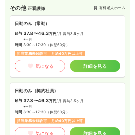
ています。また、医心館は、24時間365日、夜間も看護師・介
その他
有料老人ホーム
正看護師
護士による訪問ケア対応が可能な『医療特化型施設』となって
います。医療依存度が高い方に向けた新しいお住まいの提案を
しています。
日勤のみ（常勤）
37.8〜46.3
給与
万円
/月
賞与3.5ヶ月
※一例
時間
8:30～17:30
（休憩60分）
担当業務未経験可
月給40万円以上可
気になる
詳細を見る
日勤のみ（契約社員）
37.8〜46.3
給与
万円
/月
賞与3.5ヶ月
※一例
時間
8:30～17:30
（休憩60分）
担当業務未経験可
月給40万円以上可
気になる
詳細を見る