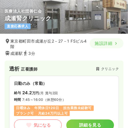
医療法人社団善仁会
成瀬腎クリニック
直接応募求人
東京都町田市成瀬が丘2－27－1 FSビル4
施設詳細
階
成瀬駅
3分
透析
クリニック
正看護師
日勤のみ（常勤）
24.2
給与
万円
/月
賞与2回
時間
7:45～16:00
（休憩60分）
日曜休み
年間休日120日
担当業務未経験可
ブランク可
月給24万円以上可
気になる
詳細を見る