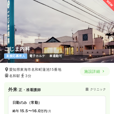
NEW
こじま内科
直接応募求人
電子カルテ
車通勤可
愛知県東海市名和町蓮池15番地
施設詳細
名和駅
3分
外来
クリニック
正・准看護師
日勤のみ（常勤）
15.5〜16.0
給与
万円
/月