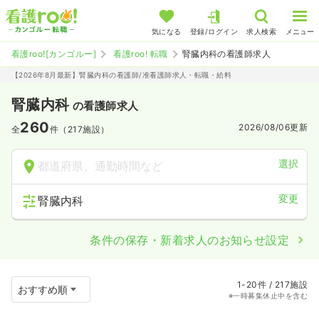
気になる
登録/ログイン
求人検索
メニュー
看護roo![カンゴルー]
看護roo! 転職
腎臓内科の看護師求人
【2026年8月最新】腎臓内科の看護師/准看護師求人・転職・給料
腎臓内科
の看護師求人
260
2026/08/06
更新
全
件（217施設）
選択
都道府県、通勤時間など
変更
腎臓内科
条件の保存・新着求人のお知らせ設定
1-20件 / 217施設
※一時募集休止中を含む