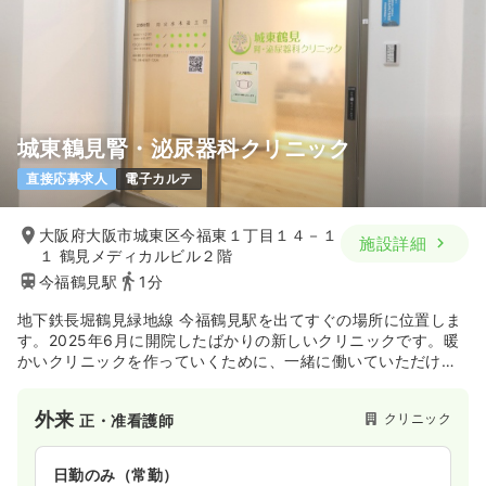
城東鶴見腎・泌尿器科クリニック
直接応募求人
電子カルテ
大阪府大阪市城東区今福東１丁目１４－１
施設詳細
１ 鶴見メディカルビル２階
今福鶴見駅
1分
地下鉄長堀鶴見緑地線 今福鶴見駅を出てすぐの場所に位置しま
す。2025年6月に開院したばかりの新しいクリニックです。暖
かいクリニックを作っていくために、一緒に働いていただける
方を募集いたします。
よろしくお願いいたします。
外来
クリニック
正・准看護師
日勤のみ（常勤）