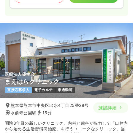
医療法人優幸会
まえはらクリニック
直接応募求人
電子カルテ
車通勤可
熊本県熊本市中央区出水4丁目25番28号
施設詳細
水前寺公園駅
15分
開院3年目の新しいクリニック。内科と歯科が協力して「口腔内
から始める生活習慣病治療」を行うユニークなクリニック。当