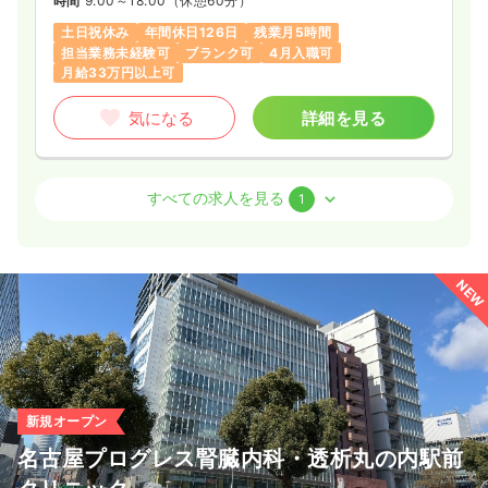
時間
9:00～18:00
（休憩60分）
土日祝休み
年間休日126日
残業月5時間
担当業務未経験可
ブランク可
4月入職可
月給33万円以上可
気になる
詳細を見る
訪問診療
クリニック
正・准看護師 / 管理職
すべての求人を見る
1
一時募集休止
日勤のみ（常勤）
33.0〜41.7
給与
万円
/月
賞与1.2ヶ月
NEW
時間
9:00～18:00
（休憩60分）
土日祝休み
年間休日126日
残業月5時間
担当業務未経験可
ブランク可
月給40万円以上可
気になる
詳細を見る
新規オープン
名古屋プログレス腎臓内科・透析丸の内駅前