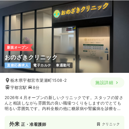
新規オープン
おのざきクリニック
直接応募求人
電子カルテ
車通勤可
栃木県宇都宮市簗瀬町1508-2
施設詳細
宇都宮駅
8分
2026年４月オープンの新しいクリニックです。スタッフの皆さ
んと相談しながら雰囲気の良い職場つくりをしますのでとても
明るい雰囲気です。内科全般の他に糖尿病や腎臓病を診療をし
ています。エイジングケアも積極的に行っていて、患者様のお
悩みに応じた治療も提案しています。
外来
クリニック
正・准看護師