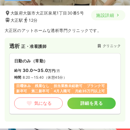
大阪府大阪市大正区泉尾1丁目30番5号
施設詳細
大正駅
12分
大正区のアットホームな透析専門クリニックです。
透析
クリニック
正・准看護師
日勤のみ（常勤）
30.0〜35.0
給与
万円
/月
時間
8:20～15:40
（休憩45分）
日曜休み
残業なし
担当業務未経験可
ブランク可
新卒可
第二新卒可
4月入職可
月給35万円以上可
気になる
詳細を見る