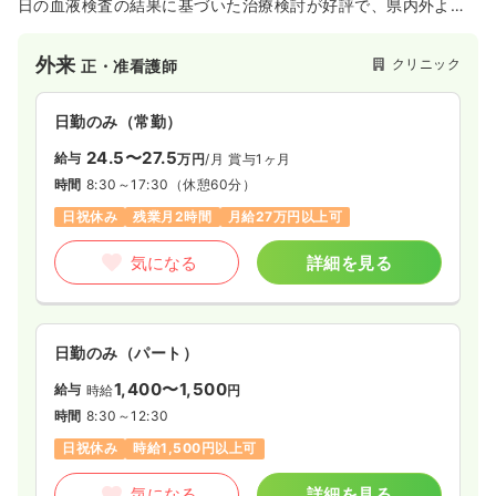
日の血液検査の結果に基づいた治療検討が好評で、県内外より
多くの方が通院されている。また、発熱外来を行っており、抗
原検査、PCR、血液検査、各種画像検査が行える。子育て世代
外来
クリニック
正・准看護師
には嬉しい、17：30までの勤務で、残業は殆どない。院内Wi-fi
完備、社会保険、厚生年金、職員駐車場、退職金制度あり。
日勤のみ（常勤）
24.5〜27.5
給与
万円
/月
賞与1ヶ月
時間
8:30～17:30
（休憩60分）
日祝休み
残業月2時間
月給27万円以上可
気になる
詳細を見る
日勤のみ（パート）
1,400〜1,500
給与
時給
円
時間
8:30～12:30
日祝休み
時給1,500円以上可
気になる
詳細を見る