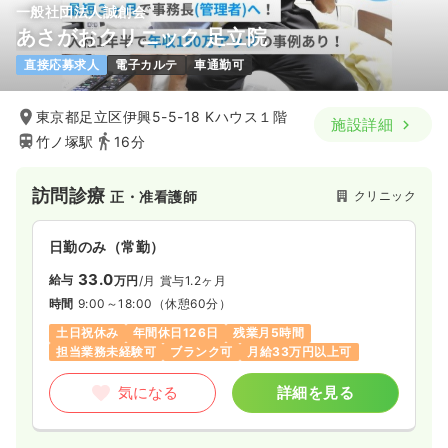
一般社団法人誠創会
あさがおクリニック 足立院
直接応募求人
電子カルテ
車通勤可
東京都足立区伊興5-5-18 Kハウス１階
施設詳細
竹ノ塚駅
16分
訪問診療
クリニック
正・准看護師
日勤のみ（常勤）
33.0
給与
万円
/月
賞与1.2ヶ月
時間
9:00～18:00
（休憩60分）
土日祝休み
年間休日126日
残業月5時間
担当業務未経験可
ブランク可
月給33万円以上可
気になる
詳細を見る