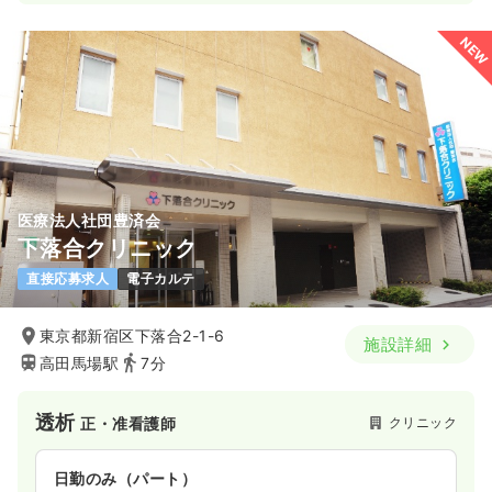
NEW
医療法人社団豊済会
下落合クリニック
直接応募求人
電子カルテ
東京都新宿区下落合2-1-6
施設詳細
高田馬場駅
7分
透析
クリニック
正・准看護師
日勤のみ（パート）