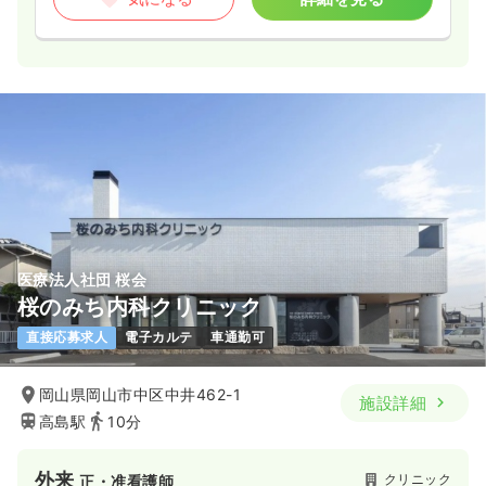
医療法人社団 桜会
桜のみち内科クリニック
直接応募求人
電子カルテ
車通勤可
岡山県岡山市中区中井462-1
施設詳細
高島駅
10分
外来
クリニック
正・准看護師