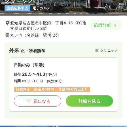
クリニック
直接応募求人
電子カルテ
愛知県名古屋市中区錦一丁目4ｰ16 KDX名
施設詳細
古屋日銀前ビル 2階
丸ノ内（名鉄線）駅
2分
外来
クリニック
正・准看護師
日勤のみ（常勤）
26.5〜41.3
給与
万円
/月
時間
8:00～17:30
（休憩90分）
日曜休み
残業月5時間
月給40万円以上可
気になる
詳細を見る