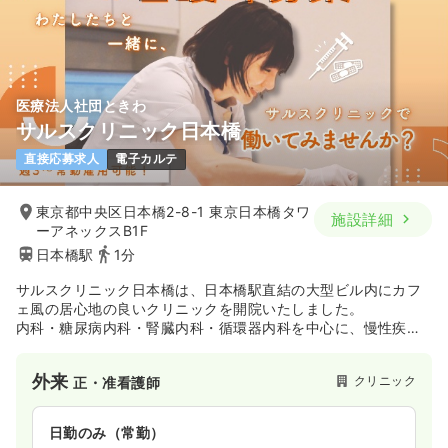
医療法人社団ときわ
サルスクリニック日本橋
直接応募求人
電子カルテ
東京都中央区日本橋2-8-1 東京日本橋タワ
施設詳細
ーアネックスB1F
日本橋駅
1分
サルスクリニック日本橋は、日本橋駅直結の大型ビル内にカフ
ェ風の居心地の良いクリニックを開院いたしました。
内科・糖尿病内科・腎臓内科・循環器内科を中心に、慢性疾患
まで幅広く診療。各種検査機器を備え、院内迅速検査で結果・
処方までスムーズに行えるため、患者さまの再受診負担を軽減
外来
クリニック
正・准看護師
しています。
また管理栄養士が常駐し、栄養指導や生活習慣改善のサポート
も充実。外来診療のほか、オンライン診療・24時間対応の訪問
日勤のみ（常勤）
診療も行い、患者さま一人ひとりに寄り添った医療を提供して