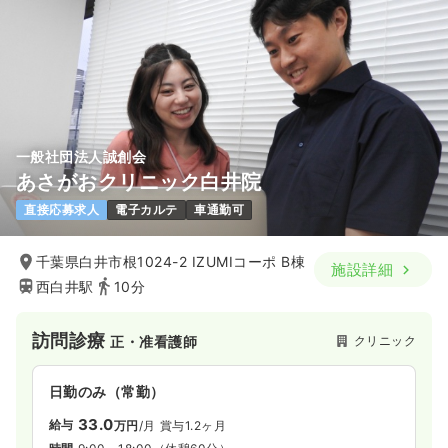
一般社団法人誠創会
あさがおクリニック白井院
直接応募求人
電子カルテ
車通勤可
千葉県白井市根1024-2 IZUMIコーポ B棟
施設詳細
西白井駅
10分
訪問診療
クリニック
正・准看護師
日勤のみ（常勤）
33.0
給与
万円
/月
賞与1.2ヶ月