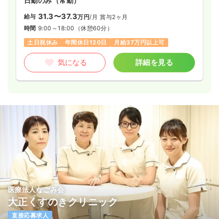
日勤のみ（常勤）
31.3〜37.3
給与
万円
/月
賞与2ヶ月
時間
9:00～18:00
（休憩60分）
土日祝休み
年間休日120日
月給37万円以上可
気になる
詳細を見る
医療法人なごみ会
大正くすのきクリニック
直接応募求人