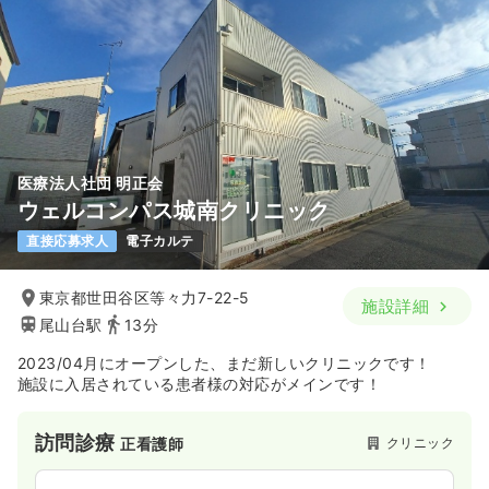
医療法人社団 明正会
ウェルコンパス城南クリニック
直接応募求人
電子カルテ
東京都世田谷区等々力7-22-5
施設詳細
尾山台駅
13分
2023/04月にオープンした、まだ新しいクリニックです！
施設に入居されている患者様の対応がメインです！
訪問診療
クリニック
正看護師