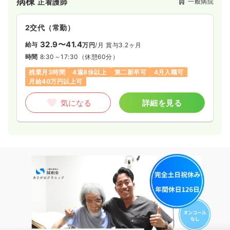
病棟
一般病院
正看護師
2交代（常勤）
32.9〜41.4
給与
万円
/月
賞与3.2ヶ月
時間
8:30～17:30
（休憩60分）
残業月3時間
4週8休以上
第二新卒可
4月入職可
月給40万円以上可
気になる
詳細を見る