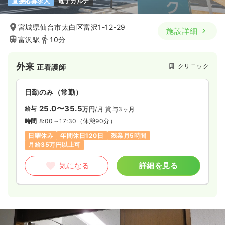
直接応募求人
電子カルテ
宮城県仙台市太白区富沢1-12-29
施設詳細
富沢駅
10分
外来
クリニック
正看護師
日勤のみ（常勤）
25.0〜35.5
給与
万円
/月
賞与3ヶ月
時間
8:00～17:30
（休憩90分）
日曜休み
年間休日120日
残業月5時間
月給35万円以上可
気になる
詳細を見る