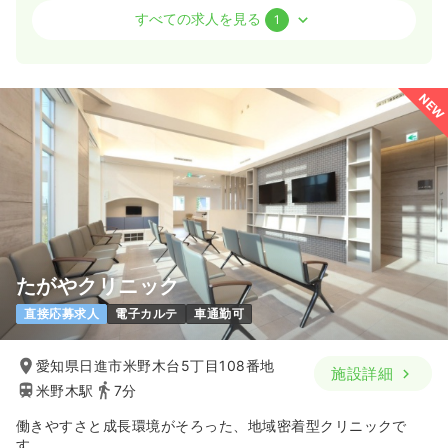
訪問診療
クリニック
正・准看護師 / 管理職
すべての求人を見る
1
日勤のみ（常勤）
33.0〜41.7
給与
万円
/月
賞与1.2ヶ月
NEW
時間
9:00～18:00
（休憩60分）
土日祝休み
年間休日126日
残業月5時間
担当業務未経験可
ブランク可
月給40万円以上可
気になる
詳細を見る
たがやクリニック
直接応募求人
電子カルテ
車通勤可
愛知県日進市米野木台5丁目108番地
施設詳細
米野木駅
7分
働きやすさと成長環境がそろった、地域密着型クリニックで
す。