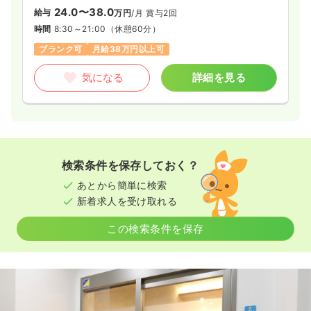
います。
24.0〜38.0
給与
万円
/月
賞与2回
時間
8:30～21:00
（休憩60分）
ブランク可
月給38万円以上可
気になる
詳細を見る
検索条件を保存しておく？
あとから簡単に検索
新着求人を受け取れる
この検索条件を保存