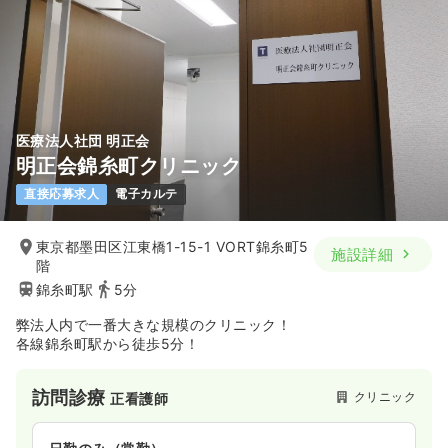
医療法人社団 明正会
明正会錦糸町クリニック
直接応募求人
電子カルテ
東京都墨田区江東橋1-15-1 VORT錦糸町5
施設詳細
階
錦糸町駅
5分
弊法人内で一番大きな規模のクリニック！
各線錦糸町駅から徒歩5分！
訪問診療
クリニック
正看護師