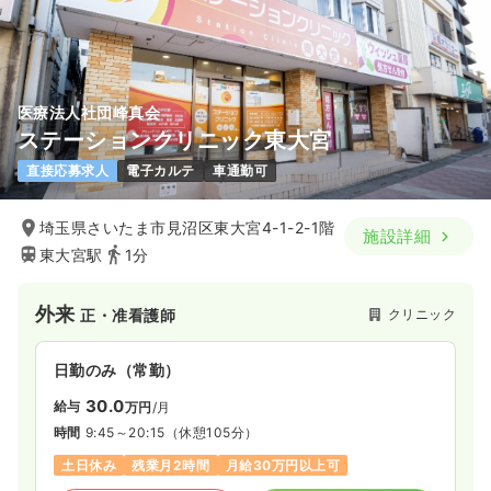
医療法人社団峰真会
ステーションクリニック東大宮
直接応募求人
電子カルテ
車通勤可
埼玉県さいたま市見沼区東大宮4-1-2-1階
施設詳細
東大宮駅
1分
外来
クリニック
正・准看護師
日勤のみ（常勤）
30.0
給与
万円
/月
時間
9:45～20:15
（休憩105分）
土日休み
残業月2時間
月給30万円以上可