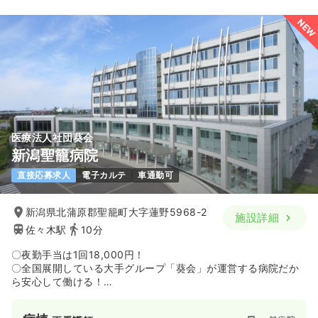
NEW
医療法人社団葵会
新潟聖籠病院
直接応募求人
電子カルテ
車通勤可
新潟県北蒲原郡聖籠町大字蓮野5968-2
施設詳細
佐々木駅
10分
〇夜勤手当は1回18,000円！
〇全国展開している大手グループ「葵会」が運営する病院だか
ら安心して働ける！
〇2016年9月設立の比較的新しいケアミックス型病院です☆