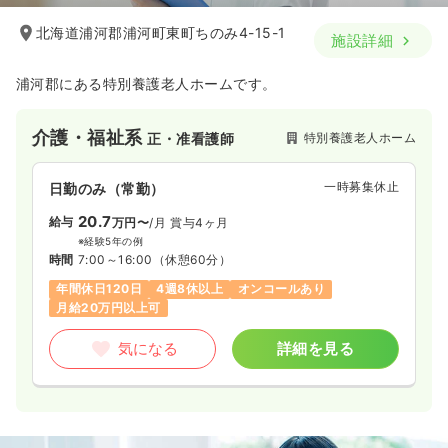
北海道浦河郡浦河町東町ちのみ4-15-1
施設詳細
浦河郡にある特別養護老人ホームです。
介護・福祉系
特別養護老人ホーム
正・准看護師
一時募集休止
日勤のみ（常勤）
20.7
給与
万円〜
/月
賞与4ヶ月
※経験5年の例
時間
7:00～16:00
（休憩60分）
年間休日120日
4週8休以上
オンコールあり
月給20万円以上可
気になる
詳細を見る