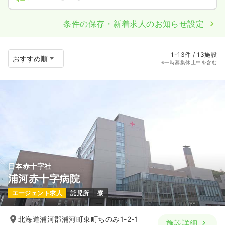
条件の保存・新着求人のお知らせ設定
1-13件 / 13施設
※一時募集休止中を含む
日本赤十字社
浦河赤十字病院
エージェント求人
託児所
寮
北海道浦河郡浦河町東町ちのみ1-2-1
施設詳細