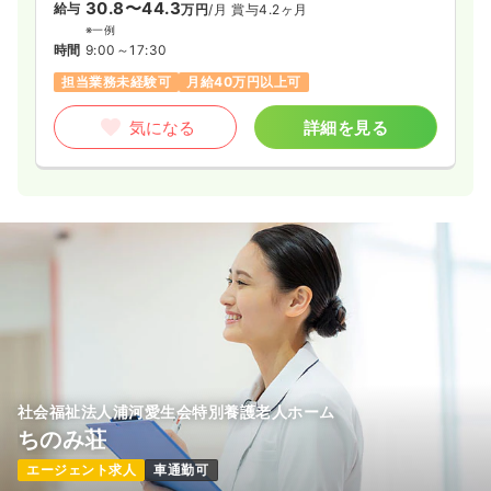
30.8〜44.3
給与
万円
/月
賞与4.2ヶ月
※一例
時間
9:00～17:30
担当業務未経験可
月給40万円以上可
気になる
詳細を見る
社会福祉法人浦河愛生会特別養護老人ホーム
ちのみ荘
エージェント求人
車通勤可