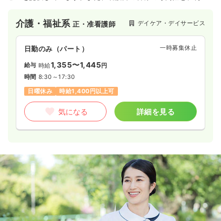
者様に寄り添う温かい心遣いを何よりも大切にしている施設で
す。
介護・福祉系
デイケア・デイサービス
正・准看護師
一時募集休止
日勤のみ（パート）
1,355〜1,445
給与
時給
円
時間
8:30～17:30
日曜休み
時給1,400円以上可
気になる
詳細を見る