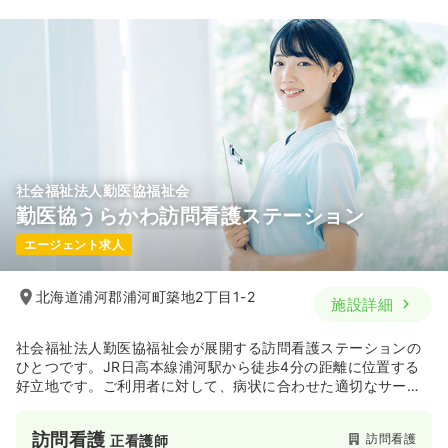
33.5
給与
万円
/月
賞与3.41ヶ月
※経験4年の例
時間
8:35～17:10
（休憩50分）
年間休日126日
月給33万円以上可
気になる
詳細を見る
社会福祉法人勤医協福祉会
勤医協うらかわ訪問看護ステーション
日勤のみ（パート）
エージェント求人
給与
お問い合わせください
時間
8:35～17:10
北海道浦河郡浦河町築地2丁目1-2
施設詳細
気になる
詳細を見る
社会福祉法人勤医協福祉会が展開する訪問看護ステーションの
ひとつです。JR日高本線浦河駅から徒歩4分の距離に位置する
好立地です。ご利用者に対して、病状に合わせた適切なサービ
スを提供している他、法人として訪問看護以外にもデイサービ
スをはじめグループホームや居宅介護など多岐にわたるサービ
訪問看護
訪問看護
正看護師
スを展開し地域福祉に貢献しています。