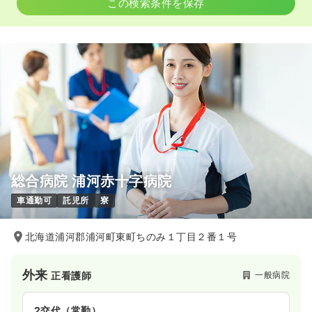
この検索条件を保存
総合病院 浦河赤十字病院
車通勤可
託児所
寮
北海道浦河郡浦河町東町ちのみ１丁目２番１号
外来
一般病院
正看護師
2交代（常勤）