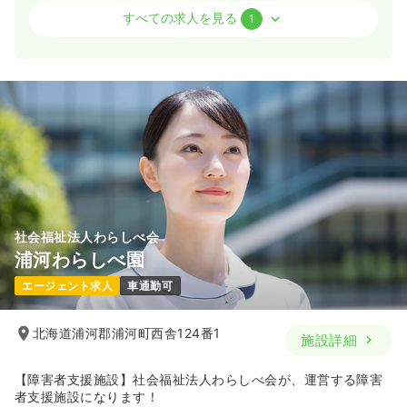
介護・福祉系
訪問看護
正・准看護師
すべての求人を見る
1
一時募集休止
日勤のみ（パート）
1,240〜1,320
給与
時給
円
時間
8:30～17:30
土日祝休み
時給1,300円以上可
気になる
詳細を見る
社会福祉法人わらしべ会
浦河わらしべ園
エージェント求人
車通勤可
北海道浦河郡浦河町西舎124番1
施設詳細
【障害者支援施設】社会福祉法人わらしべ会が、運営する障害
者支援施設になります！