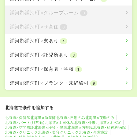
浦河郡浦河町
×
グループホーム
0
浦河郡浦河町
×
サ高住
0
浦河郡浦河町
×
寮あり
4
浦河郡浦河町
×
託児所あり
3
浦河郡浦河町
×
保育園・学校
1
浦河郡浦河町
×
ブランク・未経験可
9
北海道で条件を追加する
北海道×保健師
北海道×助産師
北海道×日勤のみ
北海道×夜勤のみ
北海道×パート(非常勤)
北海道×土日休み
北海道×外来
北海道×オペ室
北海道×訪問看護
北海道×検診・健診
北海道×内視鏡
北海道×精神科病院
北海道×クリニック
北海道×美容クリニック
北海道×介護施設