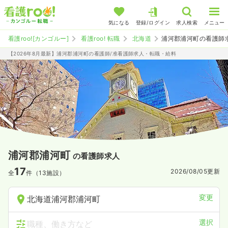
気になる
登録/ログイン
求人検索
メニュー
看護roo![カンゴルー]
看護roo! 転職
北海道
浦河郡浦河町の看護師
【2026年8月最新】浦河郡浦河町の看護師/准看護師求人・転職・給料
浦河郡浦河町
の看護師求人
17
2026/08/05
更新
全
件（13施設）
変更
北海道浦河郡浦河町
選択
職種、働き方など