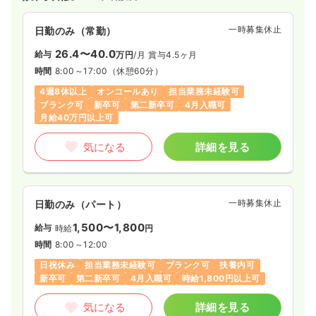
場。休みやすい体制、期間・住居相談可。豊かな自然と馬と海
の風景
一時募集休止
日勤のみ（常勤）
に癒されながら専門性を伸ばせます。地域行事も多彩です。
26.4〜40.0
給与
万円
/月
賞与4.5ヶ月
時間
8:00～17:00
（休憩60分）
4週8休以上
オンコールあり
担当業務未経験可
ブランク可
新卒可
第二新卒可
4月入職可
月給40万円以上可
気になる
詳細を見る
一時募集休止
日勤のみ（パート）
1,500〜1,800
給与
時給
円
時間
8:00～12:00
日祝休み
担当業務未経験可
ブランク可
扶養内可
新卒可
第二新卒可
4月入職可
時給1,800円以上可
気になる
詳細を見る