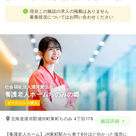
して運営しております。同施設は定員50名のアットホームな規
模となっており、自然豊富な環境下のもと、常に利用者にとっ
現在この施設の求人の掲載はありません
て最適なサービスを提供しています。
募集状況についてはお問い合わせください
社会福祉法人浦河愛生会
養護老人ホームちのみの郷
エージェント求人
北海道浦河郡浦河町東町ちのみ 4丁目178
施設詳細
【養護老人ホーム】JR東町駅から車で8分ほど向かった場所に