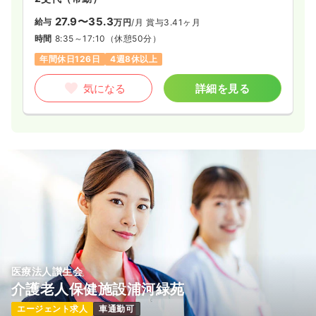
27.9〜35.3
給与
万円
/月
賞与3.41ヶ月
時間
8:35～17:10
（休憩50分）
年間休日126日
4週8休以上
気になる
詳細を見る
医療法人讃生会
介護老人保健施設浦河緑苑
エージェント求人
車通勤可