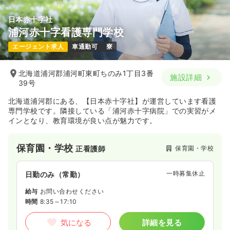
日本赤十字社
浦河赤十字看護専門学校
エージェント求人
車通勤可
寮
北海道浦河郡浦河町東町ちのみ1丁目3番
施設詳細
39号
北海道浦河郡にある、【日本赤十字社】が運営しています看護
専門学校です。隣接している「浦河赤十字病院」での実習がメ
インとなり、教育環境が良い点が魅力です。
保育園・学校
保育園・学校
正看護師
一時募集休止
日勤のみ（常勤）
給与
お問い合わせください
時間
8:35～17:10
気になる
詳細を見る