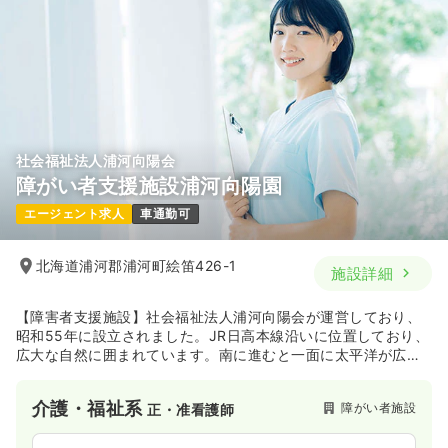
社会福祉法人浦河向陽会
障がい者支援施設浦河向陽園
エージェント求人
車通勤可
北海道浦河郡浦河町絵笛426-1
施設詳細
【障害者支援施設】社会福祉法人浦河向陽会が運営しており、
昭和55年に設立されました。JR日高本線沿いに位置しており、
広大な自然に囲まれています。南に進むと一面に太平洋が広が
っています。
介護・福祉系
障がい者施設
正・准看護師