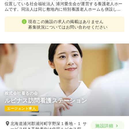
位置している社会福祉法人 浦河愛生会が運営する養護老人ホー
ムです。同法人は同じ敷地内に特別養護老人ホームも併設して
運営しております。同施設には75名の方が入所しており、自然
豊富な環境下のもと、常に利用者にとって最適なサービスを提
現在この施設の求人の掲載はありません
供しています。
募集状況についてはお問い合わせください
株式会社看るの会
ルピナス訪問看護ステーション
エージェント求人
北海道浦河郡浦河町字野深１番地－１ サ
施設詳細
ービス付き高齢者向け住宅ルピナス舘