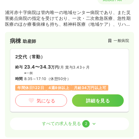
浦河赤十字病院は管内唯一の地域センター病院であり、また災
害拠点病院の指定を受けており、一次・二次救急医療、急性期
医療のほか療養病棟も持ち、精神科医療（地域ケア）、リハビ
リ医療、血液透析、健診、在宅医療、看護学校の運営等の過疎
地域では他に類を見ない充実したスタッフで医療、保健、福祉
病棟
一般病院
助産師
のサービスを提供しております。
2交代（常勤）
23.4〜34.3
給与
万円
/月
賞与3.43ヶ月
※一例
時間
8:35～17:10
（休憩50分）
年間休日122日
4週8休以上
月給34万円以上可
気になる
詳細を見る
病棟
一般病院
正看護師
すべての求人を見る
2
2交代（常勤）