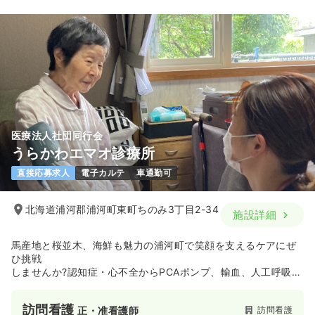
医療法人社団同行会
うらかわエマオ診療所
直接応募求人
電子カルテ
車通勤可
北海道浦河郡浦河町東町ちのみ3丁目2-34
施設詳細
馬産地と桜並木、海鮮も魅力の浦河町で笑顔を支えるケアにぜ
ひ挑戦
しませんか?認知症・心不全からPCAポンプ、輸血、人工呼吸器
まで
24時間在宅対応。看護師9名、OTほか少人数で協力する温かい
訪問看護
訪問看護
正・准看護師
職