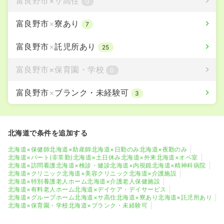
富良野市
×
サ高住
0
富良野市
×
寮あり
7
富良野市
×
託児所あり
25
富良野市
×
保育園・学校
0
富良野市
×
ブランク・未経験可
3
北海道で条件を追加する
北海道×保健師
北海道×助産師
北海道×日勤のみ
北海道×夜勤のみ
北海道×パート(非常勤)
北海道×土日休み
北海道×外来
北海道×オペ室
北海道×訪問看護
北海道×検診・健診
北海道×内視鏡
北海道×精神科病院
北海道×クリニック
北海道×美容クリニック
北海道×介護施設
北海道×特別養護老人ホーム
北海道×介護老人保健施設
北海道×有料老人ホーム
北海道×デイケア・デイサービス
北海道×グループホーム
北海道×サ高住
北海道×寮あり
北海道×託児所あり
北海道×保育園・学校
北海道×ブランク・未経験可