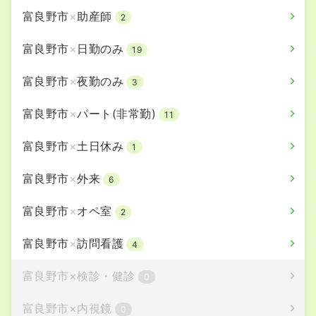
富良野市
×
助産師
2
富良野市
×
日勤のみ
19
富良野市
×
夜勤のみ
3
富良野市
×
パート(非常勤)
11
富良野市
×
土日休み
1
富良野市
×
外来
6
富良野市
×
オペ室
2
富良野市
×
訪問看護
4
富良野市
×
検診・健診
0
富良野市
×
内視鏡
0