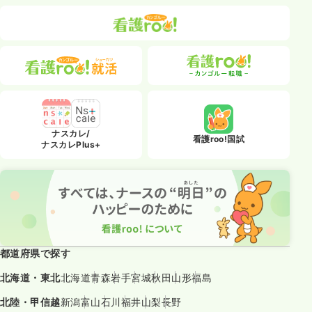
ナスカレ/
看護roo!国試
ナスカレPlus+
都道府県で探す
北海道・東北
北海道
青森
岩手
宮城
秋田
山形
福島
北陸・甲信越
新潟
富山
石川
福井
山梨
長野