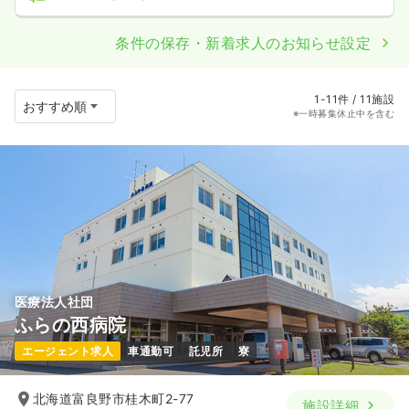
条件の保存・新着求人のお知らせ設定
1-11件 / 11施設
※一時募集休止中を含む
医療法人社団
ふらの西病院
エージェント求人
車通勤可
託児所
寮
北海道富良野市桂木町2-77
施設詳細