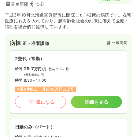
富良野駅
15分
平成3年10月北海道富良野市に開院した142床の病院です。在宅
医療にも力を入れており、超高齢化社会の到来に備えて医療・
福祉を総合的に提供しています。
病棟
一般病院
正・准看護師
2交代（常勤）
29.7
給与
万円
/月
賞与2.8ヶ月
※経験5年の例
時間
8:30～17:00
4週8休以上
月給32万円以上可
気になる
詳細を見る
日勤のみ（パート）
給与
お問い合わせください