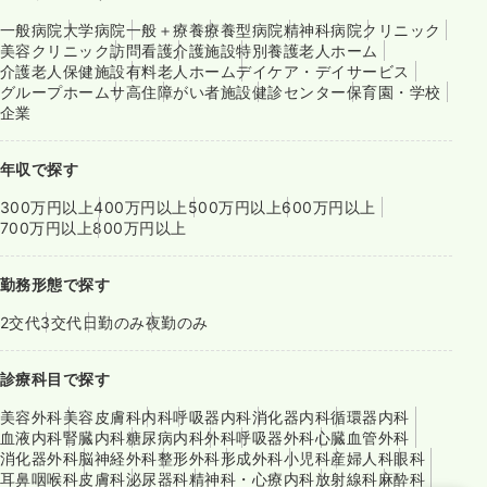
一般病院
大学病院
一般＋療養
療養型病院
精神科病院
クリニック
美容クリニック
訪問看護
介護施設
特別養護老人ホーム
介護老人保健施設
有料老人ホーム
デイケア・デイサービス
グループホーム
サ高住
障がい者施設
健診センター
保育園・学校
企業
年収で探す
300万円以上
400万円以上
500万円以上
600万円以上
700万円以上
800万円以上
勤務形態で探す
2交代
3交代
日勤のみ
夜勤のみ
診療科目で探す
美容外科
美容皮膚科
内科
呼吸器内科
消化器内科
循環器内科
血液内科
腎臓内科
糖尿病内科
外科
呼吸器外科
心臓血管外科
消化器外科
脳神経外科
整形外科
形成外科
小児科
産婦人科
眼科
耳鼻咽喉科
皮膚科
泌尿器科
精神科・心療内科
放射線科
麻酔科