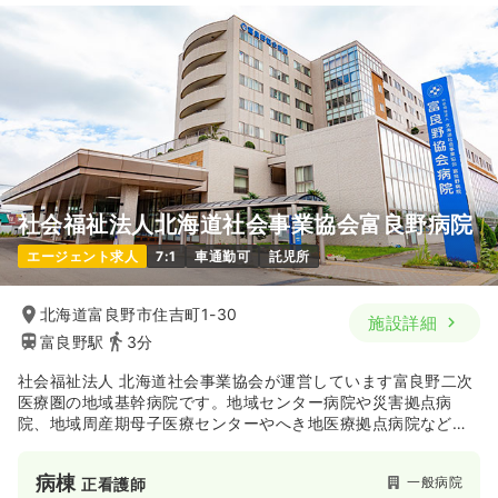
24.2
給与
万円〜
/月
賞与4ヶ月
※一例
時間
8:30～17:00
4週8休以上
月給33万円以上可
気になる
詳細を見る
社会福祉法人北海道社会事業協会富良野病院
一時募集休止
日勤のみ（パート）
エージェント求人
7:1
車通勤可
託児所
1,800
給与
時給
円〜
時間
8:30～17:00
（休憩60分）
北海道富良野市住吉町1-30
施設詳細
時給1,800円以上可
富良野駅
3分
気になる
詳細を見る
社会福祉法人 北海道社会事業協会が運営しています富良野二次
医療圏の地域基幹病院です。地域センター病院や災害拠点病
院、地域周産期母子医療センターやへき地医療拠点病院など
外来
様々な認定を受けている病院なのでスキルアップをご希望の方
一般病院
正・准看護師
にオススメの病院です！
病棟
一般病院
正看護師