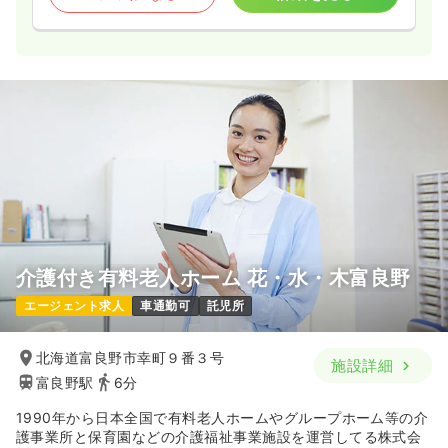
介護付き有料老人ホーム 花・水・木富良野
エージェント求人
車通勤可
託児所
北海道富良野市幸町９番３号
施設詳細
富良野駅
6分
1990年から日本全国で有料老人ホームやグループホーム等の介
護事業所と保育園などの介護福祉事業施設を運営してる株式会