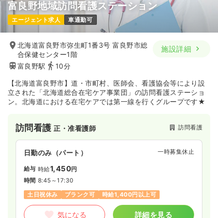
富良野地域訪問看護ステーション
エージェント求人
車通勤可
北海道富良野市弥生町1番3号 富良野市総
施設詳細
合保健センター1階
富良野駅
10分
【北海道富良野市】道・市町村、医師会、看護協会等により設
立された「北海道総合在宅ケア事業団」の訪問看護ステーショ
ン。北海道における在宅ケアでは第一線を行くグループです★
訪問看護
訪問看護
正・准看護師
一時募集休止
日勤のみ（パート）
1,450
給与
時給
円
時間
8:45～17:30
土日祝休み
ブランク可
時給1,400円以上可
気になる
詳細を見る