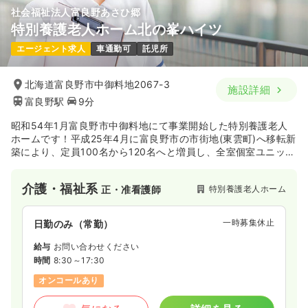
社会福祉法人富良野あさひ郷
特別養護老人ホーム北の峯ハイツ
エージェント求人
車通勤可
託児所
北海道富良野市中御料地2067-3
施設詳細
富良野駅
9分
昭和54年1月富良野市中御料地にて事業開始した特別養護老人
ホームです！平成25年4月に富良野市の市街地(東雲町)へ移転新
築により、定員100名から120名へと増員し、全室個室ユニット
型特別養護老人ホームを運営しています！
介護・福祉系
特別養護老人ホーム
正・准看護師
一時募集休止
日勤のみ（常勤）
給与
お問い合わせください
時間
8:30～17:30
オンコールあり