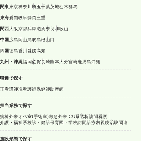
関東
東京
神奈川
埼玉
千葉
茨城
栃木
群馬
東海
愛知
岐阜
静岡
三重
関西
大阪
京都
兵庫
滋賀
奈良
和歌山
中国
広島
岡山
鳥取
島根
山口
四国
徳島
香川
愛媛
高知
九州・沖縄
福岡
佐賀
長崎
熊本
大分
宮崎
鹿児島
沖縄
職種で探す
正看護師
准看護師
保健師
助産師
担当業務で探す
病棟
外来
オペ室(手術室)
救急外来
ICU系
透析
訪問看護
介護・福祉系
検診・健診
保育園・学校
訪問診療
内視鏡
治験関連
施設形態で探す