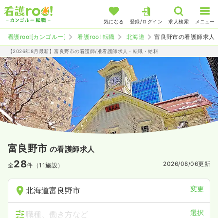
気になる
登録/ログイン
求人検索
メニュー
看護roo![カンゴルー]
看護roo! 転職
北海道
富良野市の看護師求人
【2026年8月最新】富良野市の看護師/准看護師求人・転職・給料
富良野市
の看護師求人
28
2026/08/06
更新
全
件（11施設）
変更
北海道富良野市
選択
職種、働き方など