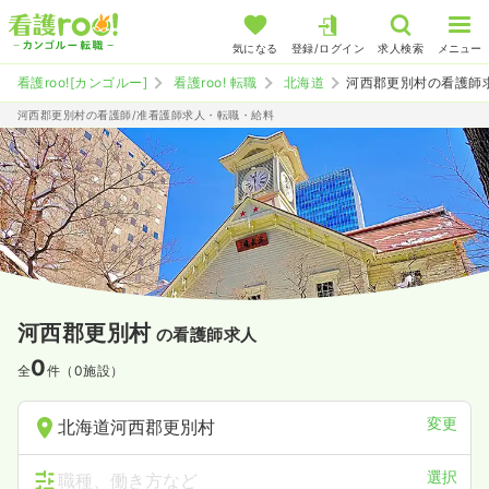
気になる
登録/ログイン
求人検索
メニュー
看護roo![カンゴルー]
看護roo! 転職
北海道
河西郡更別村の看護師
河西郡更別村の看護師/准看護師求人・転職・給料
河西郡更別村
の看護師求人
0
全
件（0施設）
変更
北海道河西郡更別村
選択
職種、働き方など