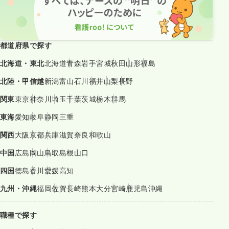
都道府県で探す
北海道・東北
北海道
青森
岩手
宮城
秋田
山形
福島
北陸・甲信越
新潟
富山
石川
福井
山梨
長野
関東
東京
神奈川
埼玉
千葉
茨城
栃木
群馬
東海
愛知
岐阜
静岡
三重
関西
大阪
京都
兵庫
滋賀
奈良
和歌山
中国
広島
岡山
鳥取
島根
山口
四国
徳島
香川
愛媛
高知
九州・沖縄
福岡
佐賀
長崎
熊本
大分
宮崎
鹿児島
沖縄
職種で探す