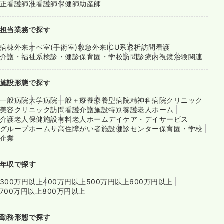
正看護師
准看護師
保健師
助産師
担当業務で探す
病棟
外来
オペ室(手術室)
救急外来
ICU系
透析
訪問看護
介護・福祉系
検診・健診
保育園・学校
訪問診療
内視鏡
治験関連
施設形態で探す
一般病院
大学病院
一般＋療養
療養型病院
精神科病院
クリニック
美容クリニック
訪問看護
介護施設
特別養護老人ホーム
介護老人保健施設
有料老人ホーム
デイケア・デイサービス
グループホーム
サ高住
障がい者施設
健診センター
保育園・学校
企業
年収で探す
300万円以上
400万円以上
500万円以上
600万円以上
700万円以上
800万円以上
勤務形態で探す