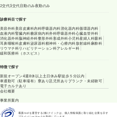
2交代
3交代
日勤のみ
夜勤のみ
診療科目で探す
美容外科
美容皮膚科
内科
呼吸器内科
消化器内科
循環器内科
血液内科
腎臓内科
糖尿病内科
外科
呼吸器外科
心臓血管外科
消化器外科
脳神経外科
整形外科
形成外科
小児科
産婦人科
眼科
耳鼻咽喉科
皮膚科
泌尿器科
精神科・心療内科
放射線科
麻酔科
リウマチ科
リハビリテーション科
アレルギー科
緩和医療科（ホスピス）
特徴で探す
新規オープン
4週8休以上
土日休み
駅徒歩５分以内
車通勤可（駐車場有）
寮あり
託児所あり
ブランク・未経験可
電子カルテあり
会社概要
事業所案内
看護roo!を運営する(株)クイックは、個人情報保護に取り組む企業を示す
プライバシーマークを取得しています。