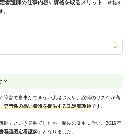
定看護師の仕事内容
資格を取るメリット
や
、資格を
す。
は？
や障害で食事ができない患者さんや、
誤嚥
のリスクが高
、専門性の高い看護を提供する認定看護師
です。
護師
」という名称でしたが、制度の変更に伴い、2019年
害看護認定看護師
」となりました。