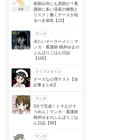
夜勤以外にも原因が？看
護師に多い流産の種類と
リスク｜働くナースが知
るべき病気【13】
マンガ
冷たいそーラーメン｜マ
ンガ・看護師 桃井ゆまの
ふんばりごはん日誌
【105】
ライフスタイル
ナースな心理テスト【全
記事まとめ】
マンガ
2分で完成！トマえびそ
うめん｜マンガ・看護師
桃井ゆまのふんばりごは
ん日誌【99】
マンガ