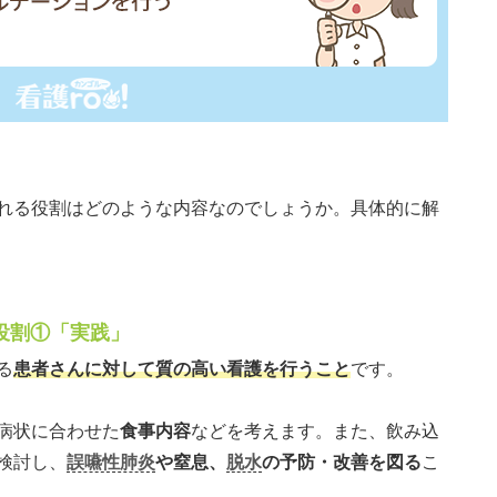
れる役割はどのような内容なのでしょうか。具体的に解
役割①「実践」
る
患者さんに対して質の高い看護を行うこと
です。
病状に合わせた
食事内容
などを考えます。また、飲み込
検討し、
誤嚥性肺炎
や窒息、
脱水
の予防・改善を図る
こ