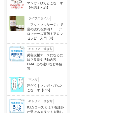
マンガ・ぴんとこなーす
【全話まとめ】
ライフスタイル
「フットマッサージ」で
足の疲れを解消！ ｜ ア
ロマナース直伝！アロマ
セラピー入門【4】
キャリア・働き方
災害支援ナースになるに
は？役割や活動内容、
DMATとの違いなどを解
説
マンガ
汗だく｜マンガ・ぴんと
こなーす【615】
キャリア・働き方
ICLSコースとは？看護師
が受けるメリットや難し