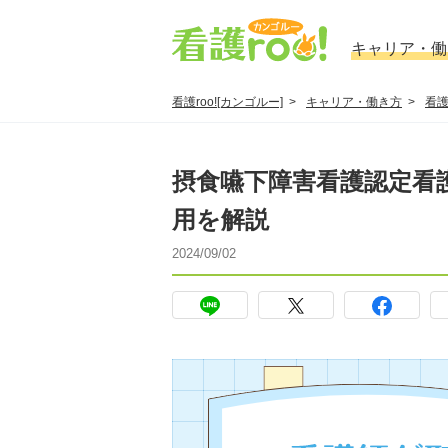
キャリア・働
看護roo![カンゴルー]
キャリア・働き方
看
摂食嚥下障害看護認定看
用を解説
2024/09/02