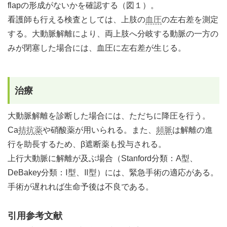
flapの形成がないかを確認する（図１）。
看護師も行える検査としては、上肢の
血圧
の左右差を測定
する。大動脈解離により、両上肢へ分岐する動脈の一方の
みが閉塞した場合には、血圧に左右差が生じる。
治療
大動脈解離を診断した場合には、ただちに降圧を行う。
Ca
拮抗薬
や硝酸薬が用いられる。また、
頻脈
は解離の進
行を助長するため、β遮断薬も投与される。
上行大動脈に解離が及ぶ場合（Stanford分類：A型、
DeBakey分類：Ⅰ型、Ⅱ型）には、緊急手術の適応がある。
手術が遅れれば生命予後は不良である。
引用参考文献