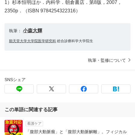
1）杉本恒明ほか．内科学．朝倉書店．第8版，2007，
2350p．（ISBN 9784254322316）
小森大輝
執筆：
順天堂大学大学院医学研究科
総合診療科学大学院生
執筆・監修について
SNSシェア
この単語に関連する記事
看護ケア
「腹部大動脈瘤」と「腹部大動脈解離」。フィジカル