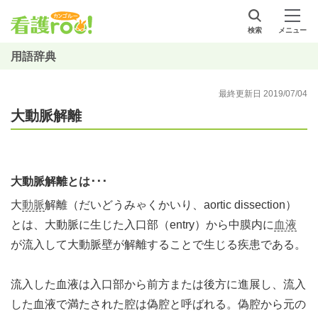
検索
メニュー
用語辞典
最終更新日 2019/07/04
大動脈解離
大動脈解離とは･･･
大
動脈
解離（だいどうみゃくかいり、aortic dissection）
とは、大動脈に生じた入口部（entry）から中膜内に
血液
が流入して大動脈壁が解離することで生じる疾患である。
流入した血液は入口部から前方または後方に進展し、流入
した血液で満たされた腔は偽腔と呼ばれる。偽腔から元の