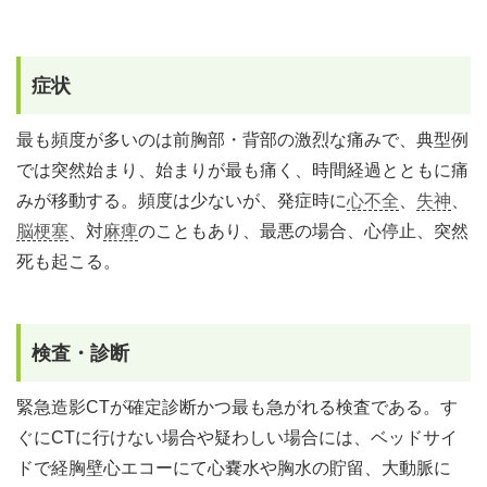
症状
最も頻度が多いのは前胸部・背部の激烈な痛みで、典型例
では突然始まり、始まりが最も痛く、時間経過とともに痛
みが移動する。頻度は少ないが、発症時に
心不全
、
失神
、
脳梗塞
、対
麻痺
のこともあり、最悪の場合、心停止、突然
死も起こる。
検査・診断
緊急造影CTが確定診断かつ最も急がれる検査である。す
ぐにCTに行けない場合や疑わしい場合には、ベッドサイ
ドで経胸壁心エコーにて心嚢水や胸水の貯留、大動脈に