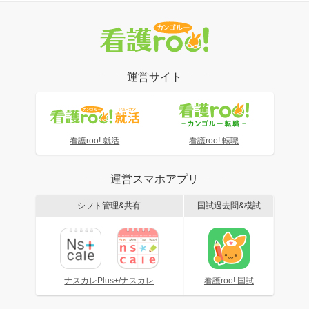
運営サイト
看護roo! 就活
看護roo! 転職
運営スマホアプリ
シフト管理&共有
国試過去問&模試
ナスカレPlus+/ナスカレ
看護roo! 国試