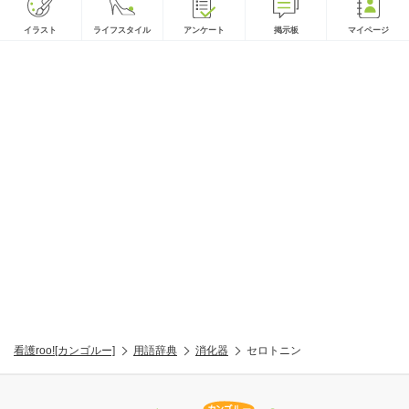
イラスト
ライフスタイル
アンケート
掲示板
マイページ
看護roo![カンゴルー]
用語辞典
消化器
セロトニン