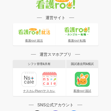
運営サイト
看護roo! 就活
看護roo! 転職
運営スマホアプリ
シフト管理&共有
国試過去問&模試
ナスカレPlus+/ナスカレ
看護roo! 国試
SNS公式アカウント