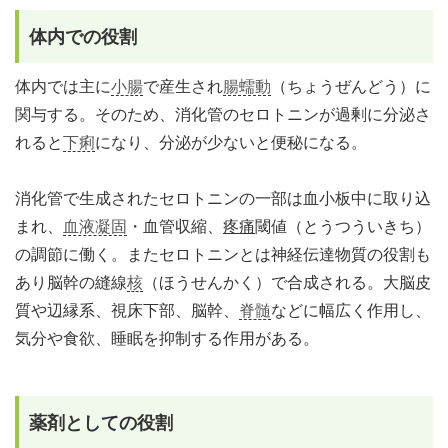
体内での役割
体内では主に
小腸
で産生され
腸蠕動
（ちょうぜんどう）に
関与する。そのため、消化管のセロトニンが過剰に分泌さ
れると
下痢
になり、分泌が少ないと便秘になる。
消化管で生成されたセロトニンの一部は血小板中に取り込
まれ、
血液凝固
・血管収縮、
疼痛
閾値（とうつういきち）
の調節に働く。またセロトニンとは神経伝達物質の役割も
あり脳幹の縫線
核
（ほうせんかく）で合成される。大脳皮
質や辺縁系、視床下部、脳幹、
脊髄
などに幅広く作用し、
気分や食欲、睡眠を抑制する作用がある。
薬剤としての役割