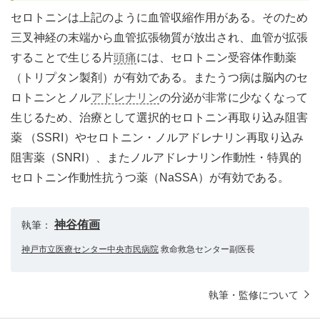
セロトニンは上記のように血管収縮作用がある。そのため
三叉神経の末端から血管拡張物質が放出され、血管が拡張
することで生じる片
頭痛
には、セロトニン受容体作動薬
（トリプタン製剤）が有効である。またうつ病は脳内のセ
ロトニンとノル
アドレナリン
の分泌が非常に少なくなって
生じるため、治療として選択的セロトニン再取り込み阻害
薬 （SSRI）やセロトニン・ノルアドレナリン再取り込み
阻害薬（SNRI）、またノルアドレナリン作動性・特異的
セロトニン作動性抗うつ薬（NaSSA）が有効である。
神谷侑画
執筆：
神戸市立医療センター中央市民病院
救命救急センター副医長
執筆・監修について