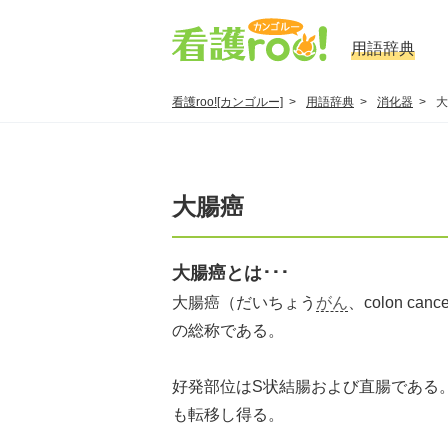
用語辞典
看護roo![カンゴルー]
用語辞典
消化器
大
大腸癌
大腸癌とは･･･
大腸癌（だいちょう
がん
、colon c
の総称である。
好発部位はS状結腸および直腸である
も転移し得る。