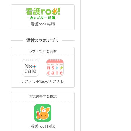
看護roo! 転職
運営スマホアプリ
シフト管理＆共有
ナスカレPlus+/ナスカレ
国試過去問＆模試
看護roo! 国試