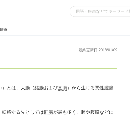
腸癌
最終更新日 2018/01/09
ancer）とは、大腸（結腸および
直腸
）から生じる悪性腫瘍
。転移する先としては
肝臓
が最も多く、肺や腹膜などに