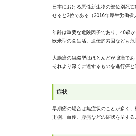
日本における悪性新生物の部位別死亡
せると2位である（2016年厚生労働
年齢は重要な危険因子であり、40歳
欧米型の食生活、遺伝的素因なども危
大腸癌の組織型はほとんどが腺癌であ
それより深くに達するものを進行癌と
症状
早期癌の場合は無症状のことが多く、
下痢
、血便、
腹痛
などの症状を呈する