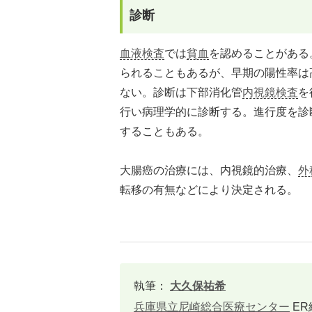
診断
血液検査
では
貧血
を認めることがある。
られることもあるが、早期の陽性率は
ない。診断は下部消化管
内視鏡検査
を
行い病理学的に診断する。進行度を診断
することもある。
大腸癌の治療には、内視鏡的治療、
外
転移の有無などにより決定される。
執筆：
大久保祐希
兵庫県立尼崎総合医療センター
ER