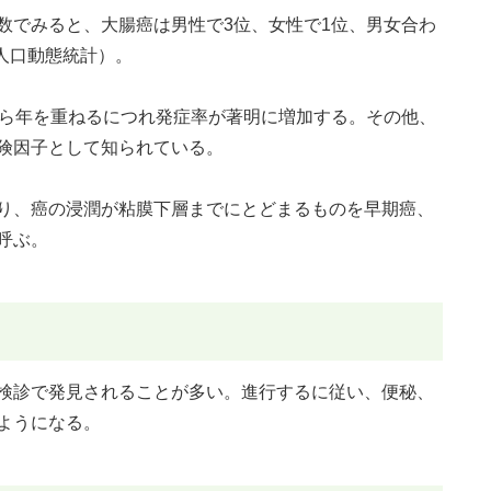
数でみると、大腸癌は男性で3位、女性で1位、男女合わ
省人口動態統計）。
から年を重ねるにつれ発症率が著明に増加する。その他、
険因子として知られている。
り、癌の浸潤が粘膜下層までにとどまるものを早期癌、
呼ぶ。
検診で発見されることが多い。進行するに従い、便秘、
ようになる。