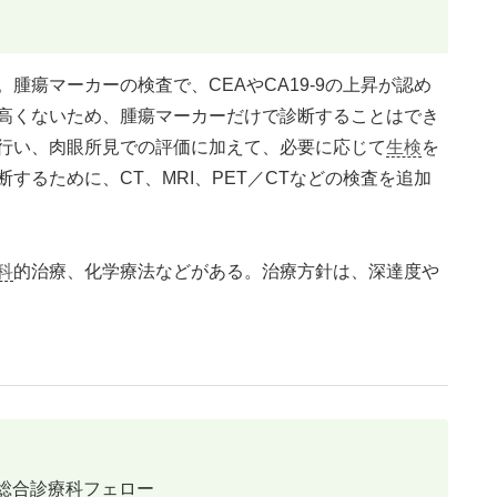
腫瘍マーカーの検査で、CEAやCA19-9の上昇が認め
高くないため、腫瘍マーカーだけで診断することはでき
行い、肉眼所見での評価に加えて、必要に応じて
生検
を
するために、CT、MRI、PET／CTなどの検査を追加
科
的治療、化学療法などがある。治療方針は、深達度や
総合診療科フェロー