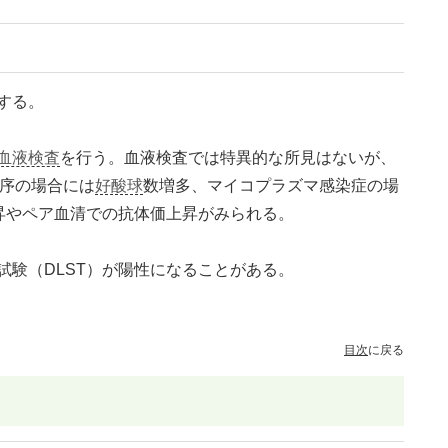
する。
血液検査
を行う。血液検査では特異的な所見はないが、
序の場合には
好酸球
数増多、マイコプラズマ感染症の場
上昇やペア血清での抗体価上昇がみられる。
試験（DLST）が陽性になることがある。
目次
に戻る