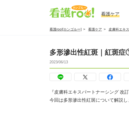
看護ケア
看護roo![カンゴルー]
看護ケア
皮膚科エキ
多形滲出性紅斑｜紅斑症
2023/06/13
『皮膚科エキスパートナーシング 改
今回は多形滲出性紅斑について解説し