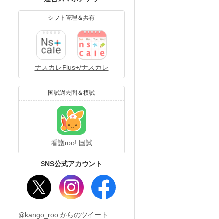
シフト管理＆共有
ナスカレPlus+/ナスカレ
国試過去問＆模試
看護roo! 国試
SNS公式アカウント
@kango_roo からのツイート