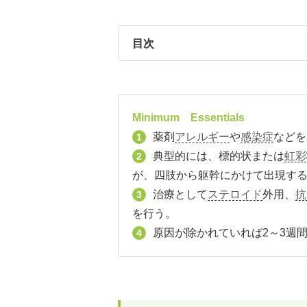
目次
Minimum Essentials
薬剤
アレルギー
や
感染症
などを
1
典型的には、標的状または
虹彩
2
が、四肢から躯幹にかけて出現す
治療として
ステロイド
外用、
抗
3
を行う。
原因が除かれていれば2～3週
4