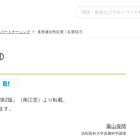
スパートナーシング
多形滲出性紅斑｜紅斑症①
①
訂第2版』（南江堂）より転載。
ます。
藤山俊晴
浜松医科大学皮膚科学講座