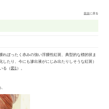
目次
に戻る
腫れぼったく赤みの強い浮腫性紅斑、典型的な標的状ま
化したり、今にも滲出液がにじみ出たりしそうな紅斑）
いる（
図1
）。
る。