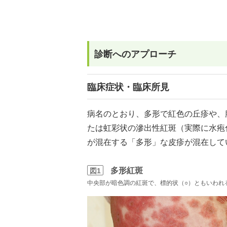
診断へのアプローチ
臨床症状・臨床所見
病名のとおり、多形で紅色の丘疹や、
たは虹彩状の滲出性紅斑（実際に水疱
が混在する「多形」な皮疹が混在して
多形紅斑
図1
中央部が暗色調の紅斑で、標的状（○）ともいわれ