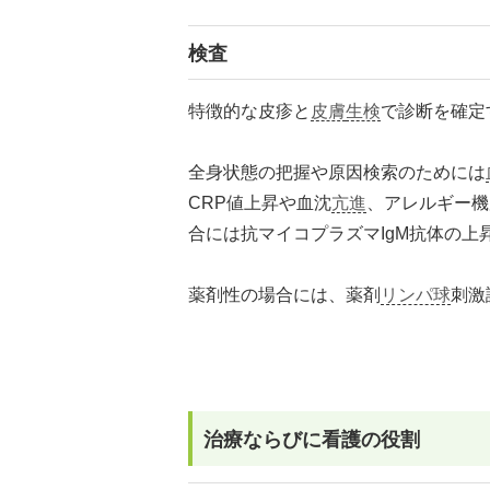
検査
特徴的な皮疹と
皮膚
生検
で診断を確定
全身状態の把握や原因検索のためには
CRP値上昇や血沈
亢進
、アレルギー機
合には抗マイコプラズマIgM抗体の
薬剤性の場合には、薬剤
リンパ球
刺激
治療ならびに看護の役割