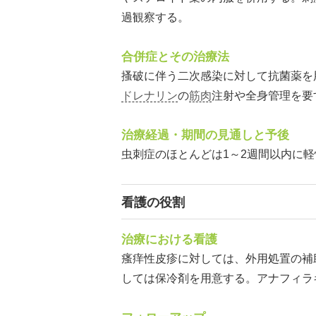
過観察する。
合併症とその治療法
搔破に伴う二次感染に対して抗菌薬を
ドレナリン
の
筋肉
注射や全身管理を要
治療経過・期間の見通しと予後
虫刺症のほとんどは1～2週間以内に
看護の役割
治療における看護
瘙痒性皮疹に対しては、外用処置の補
しては保冷剤を用意する。アナフィラ