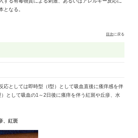
入する有毒物質による刺激、あるいはアレルギー反応に
本となる。
目次
に戻る
反応としては即時型（I型）として吸血直後に瘙痒感を伴
型）として吸血の1～2日後に瘙痒を伴う紅斑や丘疹、水
疹、紅斑