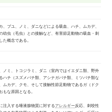
カ、ブユ、ノミ、ダニなどによる吸血、ハチ、ムカデ、
の幼虫（毛虫）との接触など、有害節足動物の吸血・刺
した概念である。
、ノミ、トコジラミ、ダニ（室内ではイエダニ類、野外
るハチ（スズメバチ類、アシナガバチ類、ミツバチ類な
、ムカデ、クモ、そして接触性節足動物であるガ（ドク
おもな原因となる。
に注入する唾液腺物質に対する
アレルギー
反応、刺咬性