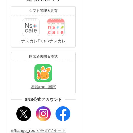
シフト管理＆共有
ナスカレPlus+/ナスカレ
国試過去問＆模試
看護roo! 国試
SNS公式アカウント
@kango_roo からのツイート