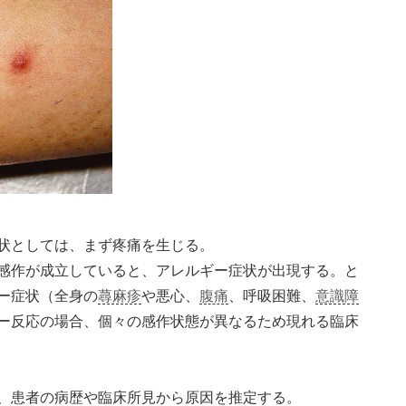
状としては、まず疼痛を生じる。
感作が成立していると、アレルギー症状が出現する。と
ー症状（全身の
蕁麻疹
や悪心、
腹痛
、呼吸困難、
意識障
ー反応の場合、個々の感作状態が異なるため現れる臨床
、患者の病歴や臨床所見から原因を推定する。