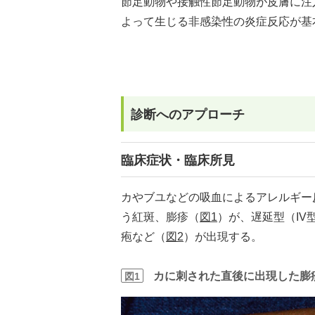
節足動物や接触性節足動物が皮膚に注
よって生じる非感染性の炎症反応が基
診断へのアプローチ
臨床症状・臨床所見
カやブユなどの吸血によるアレルギー
う紅斑、膨疹（
図1
）が、遅延型（IV
疱など（
図2
）が出現する。
カに刺された直後に出現した膨
図1