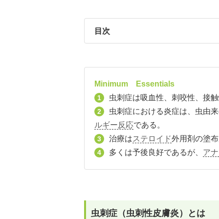
目次
Minimum Essentials
虫刺症は吸血性、刺咬性、接触
1
虫刺症における炎症は、虫由来
2
ルギー反応
である。
治療は
ステロイド
外用剤の塗布
3
多くは予後良好であるが、
アナ
4
虫刺症（虫刺性皮膚炎）とは