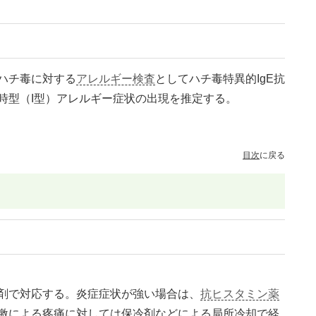
ハチ毒に対する
アレルギー検査
としてハチ毒特異的IgE抗
時型（I型）アレルギー症状の出現を推定する。
目次
に戻る
剤で対応する。炎症症状が強い場合は、
抗ヒスタミン薬
激による疼痛に対しては保冷剤などによる局所冷却で経