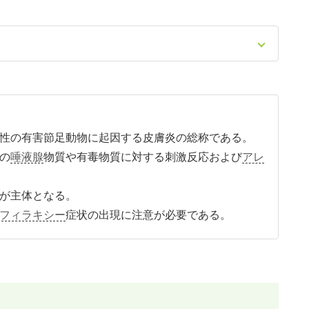
性の有害節足動物に起因する皮膚炎の総称である。
の
唾液腺
物質や有毒物質に対する刺激反応および
アレ
が主体となる。
フィラキシー
症状の出現に注意が必要である。