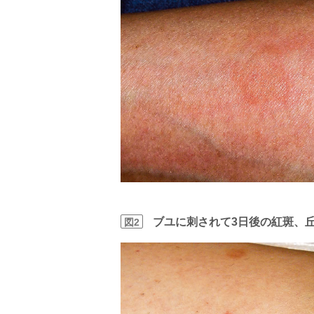
ブユに刺されて3日後の紅斑、
図2