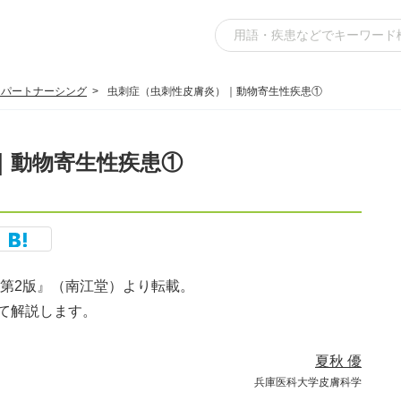
スパートナーシング
虫刺症（虫刺性皮膚炎）｜動物寄生性疾患①
｜動物寄生性疾患①
訂第2版』（南江堂）より転載。
て解説します。
夏秋 優
兵庫医科大学皮膚科学